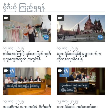
ဗွီဒီယို ကြည့်ရှုရန်
၁၄ မတ္၊ ၂၀၂၅
၁၃ မတ္၊ ၂၀၂၅
ကင်ဆာကြောင့် ရင်သားဖြတ်ထုတ်
ယူကရိန်းစစ်ရပ်ဖို့ ရုရှားဘက်က
ရသူတွေအတွက် အတွင်းခံ
လိုက်လျောနိုင်ခြေ
၁၃ မတ္၊ ၂၀၂၅
၁၂ မတ္၊ ၂၀၂၅
အမေရိကန် အကူအညီနဲ့ ရိုက်ခတ်
ယူကရိန်းစစ် အဆုံးသတ်ရေး