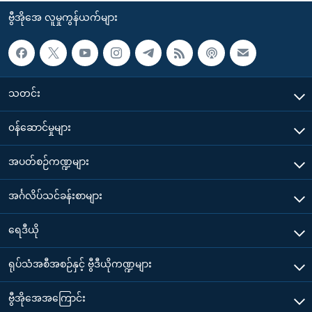
ဗွီအိုအေ လူမှုကွန်ယက်များ
သတင်း
၀န်ဆောင်မှုများ
အပတ်စဉ်ကဏ္ဍများ
အင်္ဂလိပ်သင်ခန်းစာများ
ရေဒီယို
ရုပ်သံအစီအစဉ်နှင့် ဗွီဒီယိုကဏ္ဍများ
ဗွီအိုအေအကြောင်း