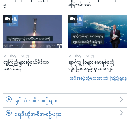
မှု
ခြေလှမ်းသစ်
၁၂ မတ္၊ ၂၀၂၅
၁၂ မတ္၊ ၂၀၂၅
လူကြည့်များဆိုရှယ်မီဒီယာ
ချာဂိုကျွန်းများ မောရစ်ရှသို့
သတင်းတို
လွှဲပြောင်းမည်ကို ဆန့်ကျင်
အစီအစဉ်တွဲများအားလုံးကြည့်ရှုရန်
ရုပ်သံအစီအစဉ်များ
ရေဒီယိုအစီအစဉ်များ