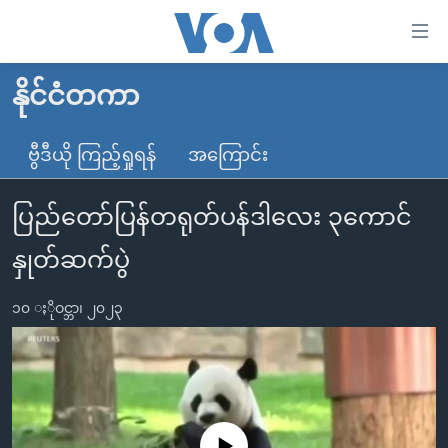
သုံး
ရ
လွယ်ကူ
နိုင်ငံတကာ
မူလစာမျက်နှာ
စေ
မြန်မာ
ဗွီဒီယို ကြည့်ရှုရန်
အကြောင်း
သည့်
ကမ္ဘာ့သတင်းများ
Link
ပြည်တော်ပြန်တရုတ်ပန်ဒါလေး ၃ကောင်
ဗွီဒီယို
နိုင်ငံတကာ
များ
သတင်းလွတ်လပ်ခွင့်
အမေရိကန်
နှုတ်ဆက်ပွဲ
ပင်မ
ရပ်ဝန်းတခု လမ်းတခု အလွန်
တရုတ်
အကြောင်းအရာ
၁၀ ႏိုဝင္ဘာ၊ ၂၀၂၃
သို့
အင်္ဂလိပ်စာလေ့လာမယ်
အစ္စရေး-ပါလက်စတိုင်း
ကျော်
အပတ်စဉ်ကဏ္ဍများ
အမေရိကန်သုံးအီဒီယံ
ကြည့်
ရေဒီယိုနှင့်ရုပ်သံ အချက်အလက်များ
မကြေးမုံရဲ့ အင်္ဂလိပ်စာ
ရေဒီယို
ရန်
ပင်မ
ရေဒီယို/တီဗွီအစီအစဉ်
ရုပ်ရှင်ထဲက အင်္ဂလိပ်စာ
တီဗွီ
No media source currently available