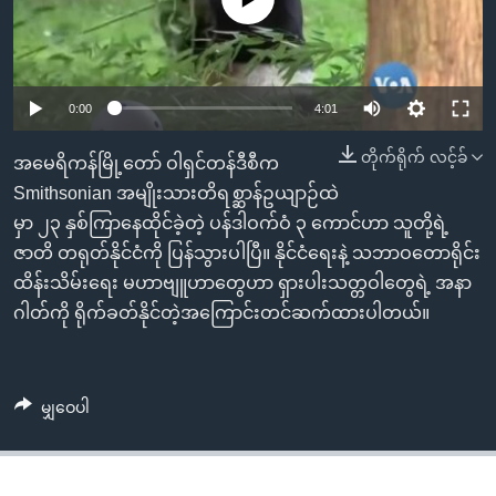
အ
သုတပဒေသာ အင်္ဂလိပ်စာ
ညွန်း
Learning English
စာမျက်နှာ
သို့
ဗွီအိုအေ လူမှုကွန်ယက်များ
0:00
4:01
ကျော်
ကြည့်
တိုက်ရိုက် လင့်ခ်
အမေရိကန်မြို့တော် ဝါရှင်တန်ဒီစီက
ရန်
Smithsonian အမျိုးသားတိရစ္ဆာန်ဥယျာဉ်ထဲ
ဘာသာစကားများ
ရှာဖွေ
မှာ ၂၃ နှစ်ကြာနေထိုင်ခဲ့တဲ့ ပန်ဒါဝက်ဝံ ၃ ကောင်ဟာ သူတို့ရဲ့
ရန်
ဇာတိ တရုတ်နိုင်ငံကို ပြန်သွားပါပြီ။ နိုင်ငံရေးနဲ့ သဘာဝတောရိုင်း
နေရာ
ထိန်းသိမ်းရေး မဟာဗျူဟာတွေဟာ ရှားပါးသတ္တဝါတွေရဲ့ အနာ
သို့
ဂါတ်ကို ရိုက်ခတ်နိုင်တဲ့အကြောင်းတင်ဆက်ထားပါတယ်။
ကျော်
ရန်
မျှဝေပါ