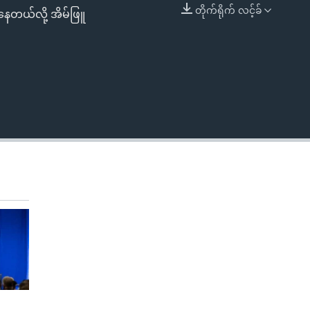
တိုက်ရိုက် လင့်ခ်
နေတယ်လို့ အိမ်ဖြူ
EMBED