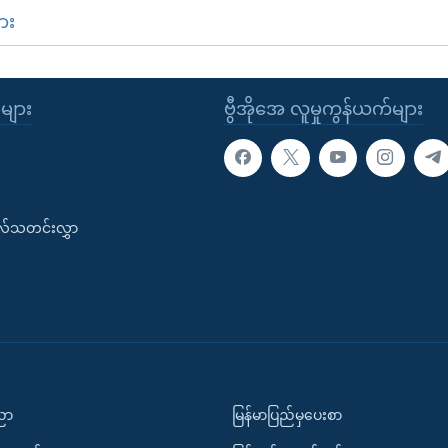
ား
ုများ
ဗွီအိုအေ လူမှုကွန်ယက်များ
းလ်သတင်းလွှာ
ပညာ
မြန်မာပြည်မှပေးစာ