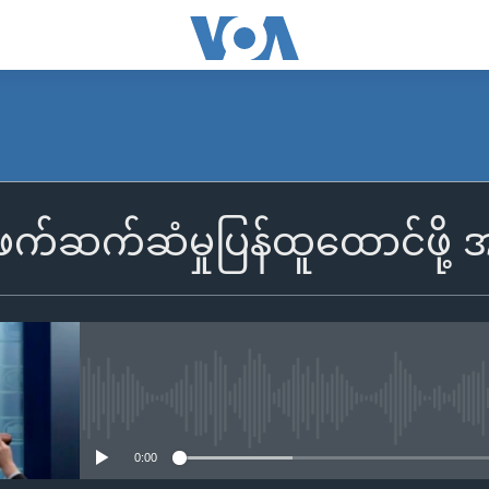
်ဖက်ဆက်ဆံမှုပြန်ထူထောင်ဖို
No media source currently availa
0:00