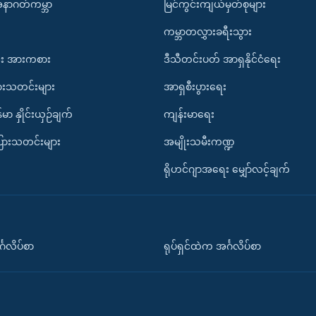
အနာဂတ်ကမ္ဘာ
မြင်ကွင်းကျယ်မှတ်စုများ
ကမ္ဘာတလွှားခရီးသွား
း အားကစား
ဒီသီတင်းပတ် အာရှနိုင်ငံရေး
ားသတင်းများ
အာရှစီးပွားရေး
်မာ နှိုင်းယှဉ်ချက်
ကျန်းမာရေး
ပြားသတင်းများ
အမျိုးသမီးကဏ္ဍ
ရိုဟင်ဂျာအရေး မျှော်လင့်ချက်
်္ဂလိပ်စာ
ရုပ်ရှင်ထဲက အင်္ဂလိပ်စာ