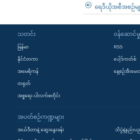
ရေဒီယိုအစီအစဉ်မျ
သတင်း
၀န်ဆောင်မှ
မြန်မာ
RSS
နိုင်ငံတကာ
ပေါ့ဒ်ကတ်စ်
အမေရိကန်
နေ့စဉ်အီးမေ
တရုတ်
အစ္စရေး-ပါလက်စတိုင်း
အပတ်စဉ်ကဏ္ဍများ
အယ်ဒီတာနဲ့ ဆွေးနွေးခန်း
သိပ္ပံနဲ့နည်း