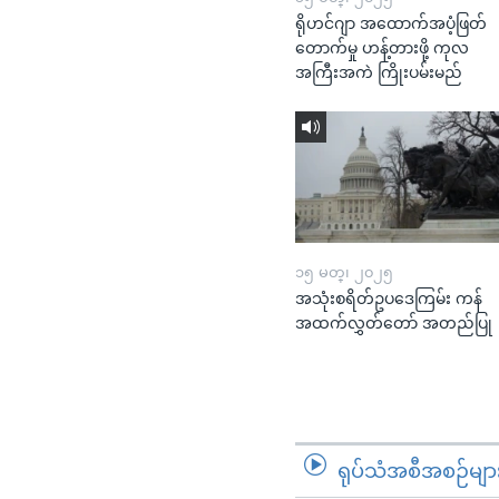
ရိုဟင်ဂျာ အထောက်အပံ့ဖြတ်
တောက်မှု ဟန့်တားဖို့ ကုလ
အကြီးအကဲ ကြိုးပမ်းမည်
၁၅ မတ္၊ ၂၀၂၅
အသုံးစရိတ်ဥပဒေကြမ်း ကန်
အထက်လွှတ်တော် အတည်ပြု
ရုပ်သံအစီအစဉ်မျာ