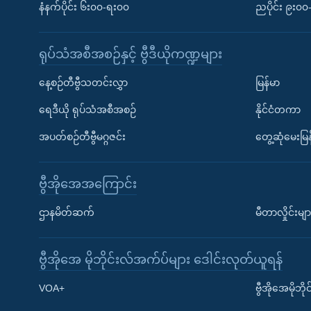
နံနက်ပိုင်း ၆း၀၀-ရး၀၀
ညပိုင်း ၉း၀
ရုပ်သံအစီအစဉ်နှင့် ဗွီဒီယိုကဏ္ဍများ
နေ့စဉ်တီဗွီသတင်းလွှာ
မြန်မာ
ရေဒီယို ရုပ်သံအစီအစဉ်
နိုင်ငံတကာ
အပတ်စဉ်တီဗွီမဂ္ဂဇင်း
တွေ့ဆုံမေးမြန
ဗွီအိုအေအကြောင်း
ဌာနမိတ်ဆက်
မီတာလှိုင်းမျာ
ဗွီအိုအေ မိုဘိုင်းလ်အက်ပ်များ ဒေါင်းလုတ်ယူရန်
Learning English
VOA+
ဗွီအိုအေမိုဘ
ဗွီအိုအေ လူမှုကွန်ယက်များ