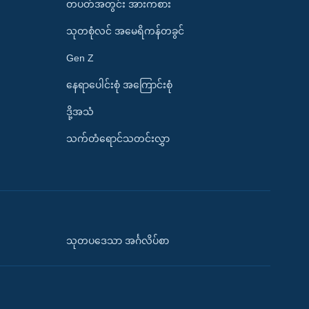
တပတ်အတွင်း အားကစား
သုတစုံလင် အမေရိကန်တခွင်
Gen Z
နေရာပေါင်းစုံ အကြောင်းစုံ
ဒို့အသံ
သက်တံရောင်သတင်းလွှာ
သုတပဒေသာ အင်္ဂလိပ်စာ