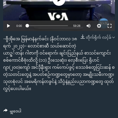
အ
သုတပဒေသာ အင်္ဂလိပ်စာ
ညွန်း
Learning English
စာမျက်နှာ
သို့
ဗွီအိုအေ လူမှုကွန်ယက်များ
0:00
59:28
ကျော်
ကြည့်
တိုက်ရိုက် လင့်ခ်
−ဗွီအိုအေ မြန်မာနံနက်ခင်း (နိုဝင်ဘာလ ၁၈
ရန်
ရက် ၂၀၂၃)− လောင်စာဆီ သယ်ဆောင်တဲ့
ဘာသာစကားများ
ရှာဖွေ
ယာဥ္်တန်း ဂါဇာကို ဝင်ရောက်၊ ချင်းပြည်နယ် စာသင်ကျောင်း
ရန်
စစ်ကောင်စီဗုံးထိလို့ (၁၁) ဦးသေဆုံး၊ လှေစီးပြေး ရိုဟင်
နေရာ
ဂျာ(၂၀၀)ကျော် အင်ဒိုနီးရှား ကမ်းကပ်ခွင့် ဒေသခံတွေငြင်းဆန် စ
သို့
တဲ့သတင်းတွေနဲ့ အပတ်စဉ်ကဏ္ဍတွေမှာတော့ အမျိုးသမီးကဏ္ဍ၊
ကျော်
သုတစုံလင် အမေရိကန်တခွင်နဲ့ သိပ္ပံနဲ့နည်းပညာကဏ္ဍတွေ ထုတ်
ရန်
လွှင့်ပေးပါမယ်။
မျှဝေပါ