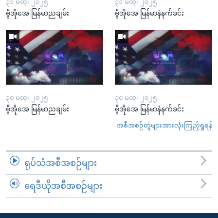
၃၁ မတ္၊ ၂၀၂၅
၃၁ မတ္၊ ၂၀၂၅
ဗွီအိုအေ မြန်မာညချမ်း
ဗွီအိုအေ မြန်မာနံနက်ခင်း
၃၀ မတ္၊ ၂၀၂၅
၃၀ မတ္၊ ၂၀၂၅
ဗွီအိုအေ မြန်မာညချမ်း
ဗွီအိုအေ မြန်မာနံနက်ခင်း
အစီအစဉ်တွဲများအားလုံးကြည့်ရှုရန်
ရုပ်သံအစီအစဉ်များ
ရေဒီယိုအစီအစဉ်များ