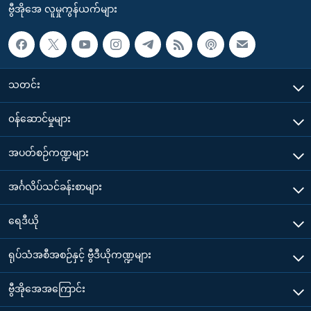
ဗွီအိုအေ လူမှုကွန်ယက်များ
သတင်း
၀န်ဆောင်မှုများ
အပတ်စဉ်ကဏ္ဍများ
အင်္ဂလိပ်သင်ခန်းစာများ
ရေဒီယို
ရုပ်သံအစီအစဉ်နှင့် ဗွီဒီယိုကဏ္ဍများ
ဗွီအိုအေအကြောင်း