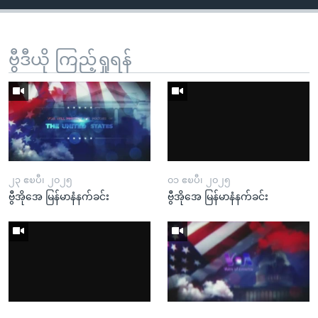
ဗွီဒီယို ကြည့်ရှုရန်
၂၃ ဧၿပီ၊ ၂၀၂၅
၀၁ ဧၿပီ၊ ၂၀၂၅
ဗွီအိုအေ မြန်မာနံနက်ခင်း
ဗွီအိုအေ မြန်မာနံနက်ခင်း