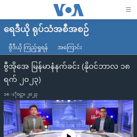
သုံး
ရ
လွယ်ကူ
ရေဒီယို ရုပ်သံအစီအစဉ်
မူလစာမျက်နှာ
စေ
မြန်မာ
ဗွီဒီယို ကြည့်ရှုရန်
အကြောင်း
သည့်
ကမ္ဘာ့သတင်းများ
Link
ဗွီအိုအေ မြန်မာနံနက်ခင်း (နိုဝင်ဘာလ ၁၈
ဗွီဒီယို
နိုင်ငံတကာ
များ
သတင်းလွတ်လပ်ခွင့်
အမေရိကန်
ရက် ၂၀၂၃)
ပင်မ
ရပ်ဝန်းတခု လမ်းတခု အလွန်
တရုတ်
အကြောင်းအရာ
၁၈ ႏိုဝင္ဘာ၊ ၂၀၂၃
သို့
အင်္ဂလိပ်စာလေ့လာမယ်
အစ္စရေး-ပါလက်စတိုင်း
ကျော်
အပတ်စဉ်ကဏ္ဍများ
အမေရိကန်သုံးအီဒီယံ
ကြည့်
ရေဒီယိုနှင့်ရုပ်သံ အချက်အလက်များ
မကြေးမုံရဲ့ အင်္ဂလိပ်စာ
ရေဒီယို
ရန်
ပင်မ
ရေဒီယို/တီဗွီအစီအစဉ်
ရုပ်ရှင်ထဲက အင်္ဂလိပ်စာ
တီဗွီ
No media source currently available