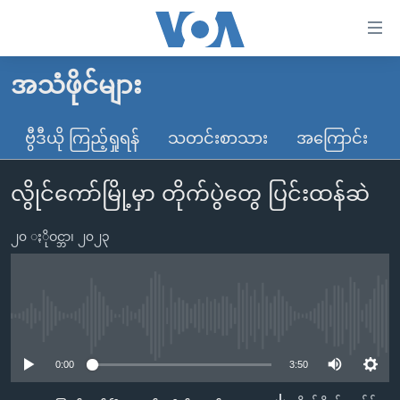
သုံး
ရ
လွယ်ကူ
အသံဖိုင်များ
မူလစာမျက်နှာ
စေ
မြန်မာ
ဗွီဒီယို ကြည့်ရှုရန်
သတင်းစာသား
အကြောင်း
သည့်
ကမ္ဘာ့သတင်းများ
Link
လွိုင်ကော်မြို့မှာ တိုက်ပွဲတွေ ပြင်းထန်ဆဲ
ဗွီဒီယို
နိုင်ငံတကာ
များ
သတင်းလွတ်လပ်ခွင့်
အမေရိကန်
ပင်မ
၂၀ ႏိုဝင္ဘာ၊ ၂၀၂၃
ရပ်ဝန်းတခု လမ်းတခု အလွန်
တရုတ်
အကြောင်းအရာ
သို့
အင်္ဂလိပ်စာလေ့လာမယ်
အစ္စရေး-ပါလက်စတိုင်း
ကျော်
အပတ်စဉ်ကဏ္ဍများ
အမေရိကန်သုံးအီဒီယံ
No media source currently available
ကြည့်
ရေဒီယိုနှင့်ရုပ်သံ အချက်အလက်များ
မကြေးမုံရဲ့ အင်္ဂလိပ်စာ
ရေဒီယို
ရန်
0:00
3:50
ပင်မ
ရေဒီယို/တီဗွီအစီအစဉ်
ရုပ်ရှင်ထဲက အင်္ဂလိပ်စာ
တီဗွီ