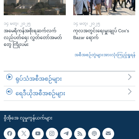
၁၄ မတ္၊ ၂၀၂၅
၁၄ မတ္၊ ၂၀၂၅
အမေရိကန်အစိုးရဆက်လက်
ကုလအတွင်းရေးမှူးချုပ် Cox's
လည်ပတ်ရေး လွှတ်တော်အမတ်
Bazar ရောက်
တွေ ကြိုးပမ်း
အစီအစဉ်တွဲများအားလုံးကြည့်ရှုရန်
ရုပ်သံအစီအစဉ်များ
ရေဒီယိုအစီအစဉ်များ
ဗွီအိုအေ လူမှုကွန်ယက်များ