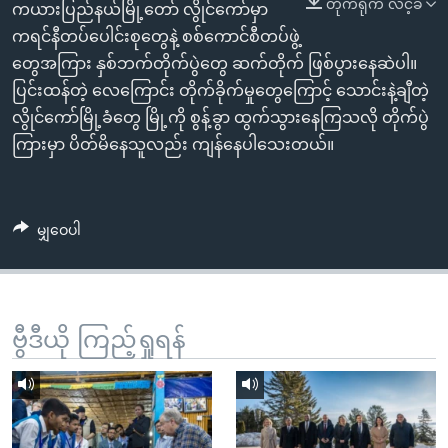
တိုက်ရိုက် လင့်ခ်
အ
ကယားပြည်နယ်မြို့တော် လွိုင်ကော်မှာ
သုတပဒေသာ အင်္ဂလိပ်စာ
ညွန်း
Learning English
ကရင်နီတပ်ပေါင်းစုတွေနဲ့ စစ်ကောင်စီတပ်ဖွဲ့
စာမျက်နှာ
တွေအကြား နှစ်ဘက်တိုက်ပွဲတွေ ဆက်တိုက် ဖြစ်ပွားနေဆဲပါ။
သို့
ဗွီအိုအေ လူမှုကွန်ယက်များ
ပြင်းထန်တဲ့ လေကြောင်း တိုက်ခိုက်မှုတွေကြောင့် သောင်းနဲ့ချီတဲ့
ကျော်
လွိုင်ကော်မြို့ခံတွေ မြို့ကို စွန့်ခွာ ထွက်သွားနေကြသလို တိုက်ပွဲ
ကြည့်
ကြားမှာ ပိတ်မိနေသူလည်း ကျန်နေပါသေးတယ်။
ရန်
ဘာသာစကားများ
ရှာဖွေ
ရန်
မျှဝေပါ
နေရာ
သို့
ကျော်
ရန်
ဗွီဒီယို ကြည့်ရှုရန်