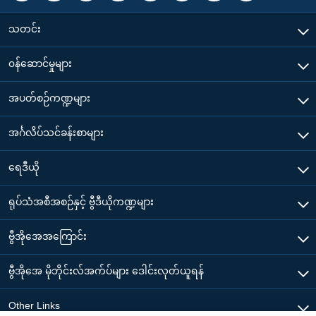
သတင်း
၀န်ဆောင်မှုများ
အပတ်စဉ်ကဏ္ဍများ
အင်္ဂလိပ်သင်ခန်းစာများ
ရေဒီယို
ရုပ်သံအစီအစဉ်နှင့် ဗွီဒီယိုကဏ္ဍများ
ဗွီအိုအေအကြောင်း
ဗွီအိုအေ မိုဘိုင်းလ်အက်ပ်များ ဒေါင်းလုတ်ယူရန်
Other Links