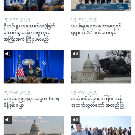
၁၅ မတ္၊ ၂၀၂၅
၁၅ မတ္၊ ၂၀၂၅
ရိုဟင်ဂျာ အထောက်အပံ့ဖြတ်
အပစ်ရပ်ရေးသဘောမတူရင်
တောက်မှု ဟန့်တားဖို့ ကုလ
ရုရှားကို G7 ဒဏ်ခတ်မည်
အကြီးအကဲ ကြိုးပမ်းမည်
၁၅ မတ္၊ ၂၀၂၅
၁၅ မတ္၊ ၂၀၂၅
တရားရေးဌာနမှာ သမ္မတ Trump
အသုံးစရိတ်ဥပဒေကြမ်း ကန်
မိန့်ခွန်းပြော
အထက်လွှတ်တော် အတည်ပြု