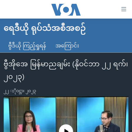
သုံး
ရ
လွယ်ကူ
ရေဒီယို ရုပ်သံအစီအစဉ်
မူလစာမျက်နှာ
စေ
မြန်မာ
ဗွီဒီယို ကြည့်ရှုရန်
အကြောင်း
သည့်
ကမ္ဘာ့သတင်းများ
Link
ဗွီအိုအေ မြန်မာညချမ်း (နိုဝင်ဘာ ၂၂ ရက်၊
ဗွီဒီယို
နိုင်ငံတကာ
များ
သတင်းလွတ်လပ်ခွင့်
အမေရိကန်
၂၀၂၃)
ပင်မ
ရပ်ဝန်းတခု လမ်းတခု အလွန်
တရုတ်
အကြောင်းအရာ
၂၂ ႏိုဝင္ဘာ၊ ၂၀၂၃
သို့
အင်္ဂလိပ်စာလေ့လာမယ်
အစ္စရေး-ပါလက်စတိုင်း
ကျော်
အပတ်စဉ်ကဏ္ဍများ
အမေရိကန်သုံးအီဒီယံ
ကြည့်
ရေဒီယိုနှင့်ရုပ်သံ အချက်အလက်များ
မကြေးမုံရဲ့ အင်္ဂလိပ်စာ
ရေဒီယို
ရန်
ပင်မ
ရေဒီယို/တီဗွီအစီအစဉ်
ရုပ်ရှင်ထဲက အင်္ဂလိပ်စာ
တီဗွီ
No media source currently available