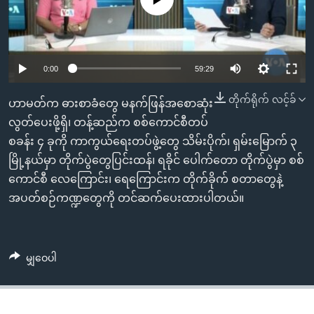
အ
သုတပဒေသာ အင်္ဂလိပ်စာ
ညွန်း
Learning English
စာမျက်နှာ
သို့
ဗွီအိုအေ လူမှုကွန်ယက်များ
0:00
59:29
ကျော်
ကြည့်
တိုက်ရိုက် လင့်ခ်
ဟာမတ်က ဓားစာခံတွေ မနက်ဖြန်အစောဆုံး
ရန်
လွတ်ပေးဖို့ရှိ၊ တန့်ဆည်က စစ်ကောင်စီတပ်
ဘာသာစကားများ
ရှာဖွေ
စခန်း ၄ ခုကို ကာကွယ်ရေးတပ်ဖွဲ့တွေ သိမ်းပိုက်၊ ရှမ်းမြောက် ၃
ရန်
မြို့နယ်မှာ တိုက်ပွဲတွေပြင်းထန်၊ ရခိုင် ပေါက်တော တိုက်ပွဲမှာ စစ်
နေရာ
ကောင်စီ လေကြောင်း၊ ရေကြောင်းက တိုက်ခိုက် စတာတွေနဲ့
သို့
အပတ်စဉ်ကဏ္ဍတွေကို တင်ဆက်ပေးထားပါတယ်။
ကျော်
ရန်
မျှဝေပါ