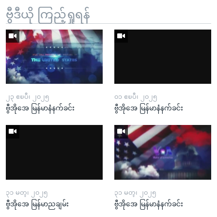
ဗွီဒီယို ကြည့်ရှုရန်
၂၃ ဧၿပီ၊ ၂၀၂၅
၀၁ ဧၿပီ၊ ၂၀၂၅
ဗွီအိုအေ မြန်မာနံနက်ခင်း
ဗွီအိုအေ မြန်မာနံနက်ခင်း
၃၁ မတ္၊ ၂၀၂၅
၃၁ မတ္၊ ၂၀၂၅
ဗွီအိုအေ မြန်မာညချမ်း
ဗွီအိုအေ မြန်မာနံနက်ခင်း