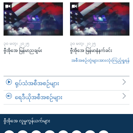
၃၀ မတ္၊ ၂၀၂၅
၃၀ မတ္၊ ၂၀၂၅
ဗွီအိုအေ မြန်မာညချမ်း
ဗွီအိုအေ မြန်မာနံနက်ခင်း
အစီအစဉ်တွဲများအားလုံးကြည့်ရှုရန်
ရုပ်သံအစီအစဉ်များ
ရေဒီယိုအစီအစဉ်များ
ဗွီအိုအေ လူမှုကွန်ယက်များ