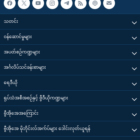
သတင်း
၀န်ဆောင်မှုများ
အပတ်စဉ်ကဏ္ဍများ
အင်္ဂလိပ်သင်ခန်းစာများ
ရေဒီယို
ရုပ်သံအစီအစဉ်နှင့် ဗွီဒီယိုကဏ္ဍများ
ဗွီအိုအေအကြောင်း
ဗွီအိုအေ မိုဘိုင်းလ်အက်ပ်များ ဒေါင်းလုတ်ယူရန်