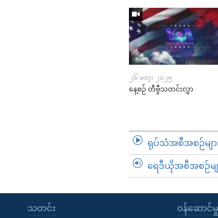
၂၆ မတ္၊ ၂၀၂၅
နေ့စဉ် တီဗွီသတင်းလွှာ
ရုပ်သံအစီအစဉ်မျာ
ရေဒီယိုအစီအစဉ်မျ
သတင်း
၀န်ဆောင်မှ