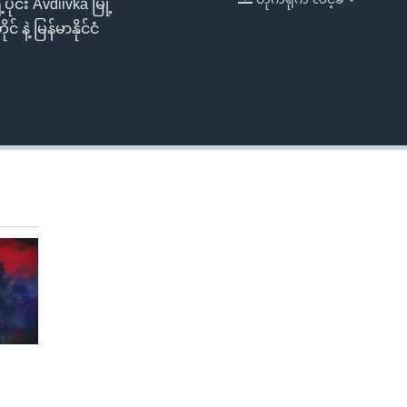
င်း Avdiivka မြို့
EMBED
နဲ့ မြန်မာနိုင်ငံ