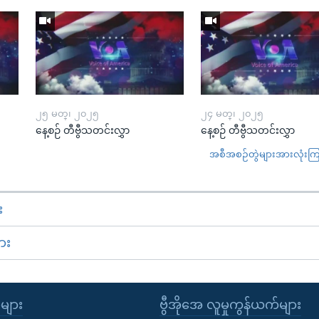
၂၅ မတ္၊ ၂၀၂၅
၂၄ မတ္၊ ၂၀၂၅
နေ့စဉ် တီဗွီသတင်းလွှာ
နေ့စဉ် တီဗွီသတင်းလွှာ
အစီအစဉ်တွဲများအားလုံးကြည့
း
ား
ုများ
ဗွီအိုအေ လူမှုကွန်ယက်များ