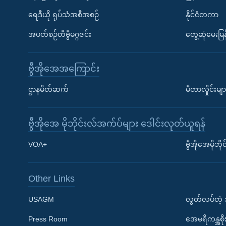
ရေဒီယို ရုပ်သံအစီအစဉ်
နိုင်ငံတကာ
အပတ်စဉ်တီဗွီမဂ္ဂဇင်း
တွေ့ဆုံမေးမြန
ဗွီအိုအေအကြောင်း
ဌာနမိတ်ဆက်
မီတာလှိုင်းမျာ
ဗွီအိုအေ မိုဘိုင်းလ်အက်ပ်များ ဒေါင်းလုတ်ယူရန်
Learning English
VOA+
ဗွီအိုအေမိုဘ
ဗွီအိုအေ လူမှုကွန်ယက်များ
Other Links
USAGM
လွတ်လပ်တဲ့
Press Room
အေမရိကန္အစိ
ဘာသာစကားများ