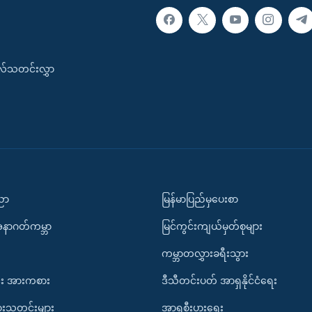
းလ်သတင်းလွှာ
ပညာ
မြန်မာပြည်မှပေးစာ
အနာဂတ်ကမ္ဘာ
မြင်ကွင်းကျယ်မှတ်စုများ
ကမ္ဘာတလွှားခရီးသွား
း အားကစား
ဒီသီတင်းပတ် အာရှနိုင်ငံရေး
ားသတင်းများ
အာရှစီးပွားရေး