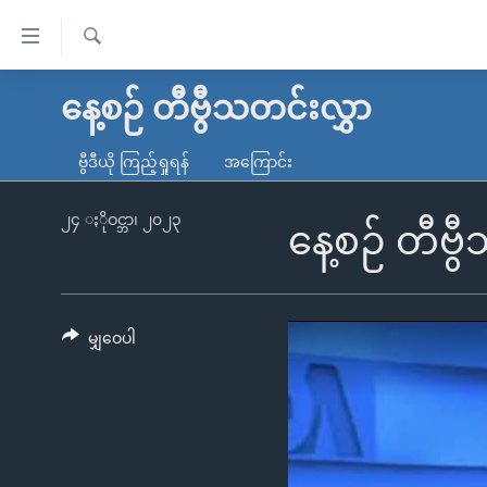
သုံး
ရ
ရှာဖွေ
လွယ်ကူ
မူလစာမျက်နှာ
နေ့စဉ် တီဗွီသတင်းလွှာ
ရ
စေ
မြန်မာ
လာ
ဗွီဒီယို ကြည့်ရှုရန်
အကြောင်း
သည့်
ဒ်
ကမ္ဘာ့သတင်းများ
Link
ဗွီဒီယို
နိုင်ငံတကာ
၂၄ ႏိုဝင္ဘာ၊ ၂၀၂၃
နေ့စဉ် တီဗွ
များ
သတင်းလွတ်လပ်ခွင့်
အမေရိကန်
ပင်မ
ရပ်ဝန်းတခု လမ်းတခု အလွန်
တရုတ်
အကြောင်းအရာ
အင်္ဂလိပ်စာလေ့လာမယ်
အစ္စရေး-ပါလက်စတိုင်း
မျှဝေပါ
သို့
အပတ်စဉ်ကဏ္ဍများ
အမေရိကန်သုံးအီဒီယံ
ကျော်
ကြည့်
ရေဒီယိုနှင့်ရုပ်သံ အချက်အလက်များ
မကြေးမုံရဲ့ အင်္ဂလိပ်စာ
ရေဒီယို
ရန်
ရေဒီယို/တီဗွီအစီအစဉ်
ရုပ်ရှင်ထဲက အင်္ဂလိပ်စာ
တီဗွီ
ပင်မ