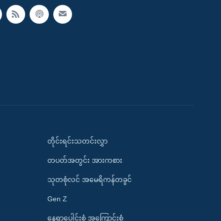
တိုင်းရင်းသတင်းလွှာ
တပတ်အတွင်း အားကစား
သုတစုံလင် အမေရိကန်တခွင်
Gen Z
နေရာပေါင်းစုံ အကြောင်းစုံ