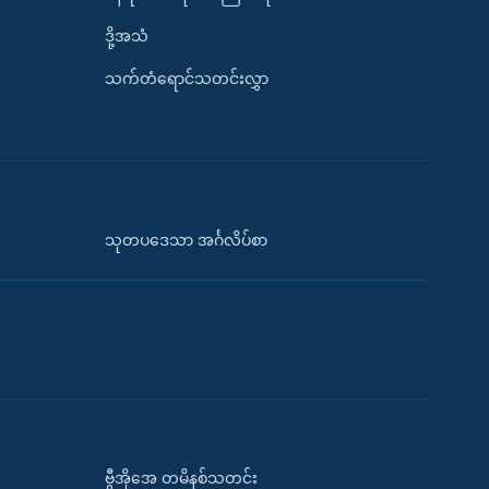
ဒို့အသံ
သက်တံရောင်သတင်းလွှာ
သုတပဒေသာ အင်္ဂလိပ်စာ
ဗွီအိုအေ တမိနစ်သတင်း