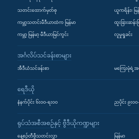
သတင်းထောက်မှတ်စု
ယူကရိန်း၊ မြန
ကမ္ဘာ့သတင်းမီဒီယာထဲက မြန်မာ
ထူးခြားဆန်း
ကမ္ဘာ့ မြန်မာ့ မီဒီယာမြင်ကွင်း
လူမှုရှုခင်း
အင်္ဂလိပ်သင်ခန်းစာများ
အီဒီယံသင်ခန်းစာ
မကြေးမုံရဲ့အင
ရေဒီယို
နံနက်ပိုင်း ၆း၀၀-ရး၀၀
ညပိုင်း ၉း၀
ရုပ်သံအစီအစဉ်နှင့် ဗွီဒီယိုကဏ္ဍများ
နေ့စဉ်တီဗွီသတင်းလွှာ
မြန်မာ