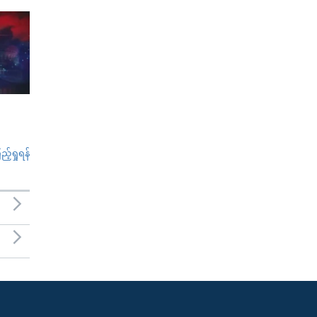
်ရှုရန်