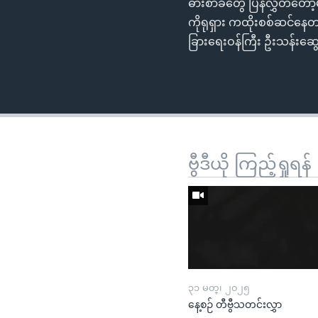
ဓားစာခံတွေ ပြန်လွှတ်တော့မယ
ကိုရုရှား ကထိုးစစ်ဆင်နေတယ် 
ခြားရေးဝန်ကြီး ဦးသန်းဆွ
ဗွီဒီယို ကြည့်ရှုရန်
၃၁ မတ္၊ ၂၀၂၅
နေ့စဉ် တီဗွီသတင်းလွှာ