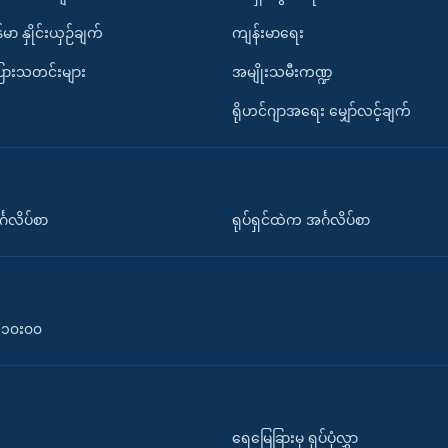
်မာ နှိုင်းယှဉ်ချက်
ကျန်းမာရေး
ပြားသတင်းများ
အမျိုးသမီးကဏ္ဍ
ရိုဟင်ဂျာအရေး မျှော်လင့်ချက်
်္ဂလိပ်စာ
ရုပ်ရှင်ထဲက အင်္ဂလိပ်စာ
၀-၁၀း၀၀
ရေမြေခြားမှ ရုပ်ပုံလွှာ