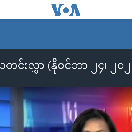
ီသတင်းလွှာ (နိုဝင်ဘာ ၂၄၊ ၂၀၂