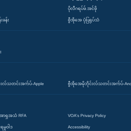
ပိုလီဂရပ်ဖ်.အင်ဖို
်းခန်း
ဗွီအိုအေ ပုံပြရုပ်သံ
း
ိုင်းလ်သတင်းအက်ပ်-Apple
ဗွီအိုအေမိုဘိုင်းလ်သတင်းအက်ပ်-An
 အာရှအသံ RFA
VOA's Privacy Policy
ုးရမူဝါဒ
Accessibility