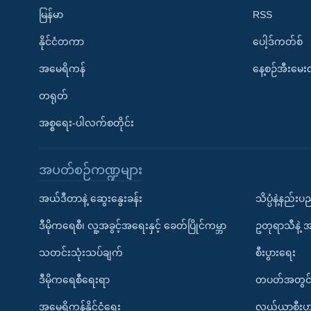
မြန်မာ
RSS
နိုင်ငံတကာ
ပေါ့ဒ်ကတ်စ်
အမေရိကန်
နေ့စဉ်အီးမေ
တရုတ်
အစ္စရေး-ပါလက်စတိုင်း
အပတ်စဉ်ကဏ္ဍများ
အယ်ဒီတာနဲ့ ဆွေးနွေးခန်း
သိပ္ပံနဲ့နည်း
ဒီမိုကရေစီ၊ လူ့အခွင့်အရေးနှင့် ခေတ်ပြိုင်ကမ္ဘာ
ဥတုရာသီနဲ့ 
သတင်းသုံးသပ်ချက်
စီးပွားရေး
ဒီမိုကရေစီရေးရာ
တပတ်အတွင်
အမေရိကန်နိုင်ငံရေး
လယ်ယာစီးပွ