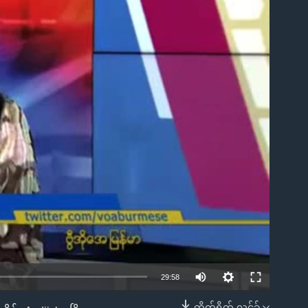
ble
29:58
တိုက်ရိုက် လင့်ခ်