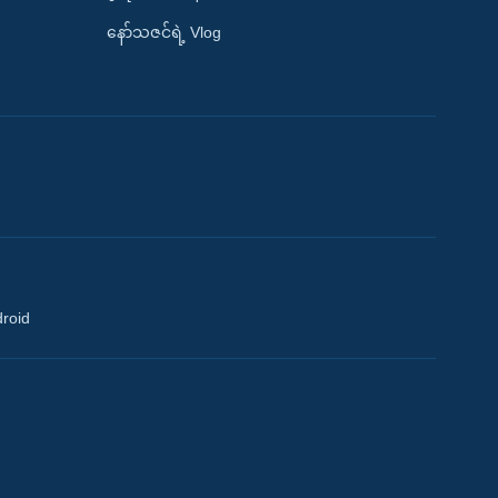
နော်သဇင်ရဲ့ Vlog
droid