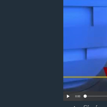
သုတပဒေသာ အင်္ဂလိပ်စာ
အ
ညွန်း
စာမျက်နှာ
သို့
ကျော်
ကြည့်
ရန်
ရှာဖွေ
ရန်
နေရာ
သို့
ကျော်
ရန်
0:00