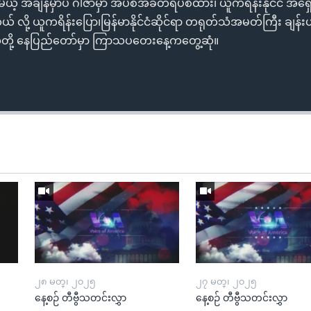
့် အချိန်မှာပဲ ဂါဇာမှာ အပစ်အခတ်ရပ်စဲထား၊ ယူကရိန်းနိုင်ငံ အရှေ့ပို
လို့ ယူကရိန်းပြော၊မြန်မာနိုင်ငံဆိုင်ရာ တရုတ်သံအမတ်ကြီး ချန်းဟိုင် 
ေတို့ နေပြည်တော်မှာ ကြာသပတေးနေ့ကတွေ့ဆုံ။
၂၈ မတ္၊ ၂၀၂၅
၂၇ မတ္၊ ၂၀၂၅
နေ့စဉ် တီဗွီသတင်းလွှာ
နေ့စဉ် တီဗွီသတင်းလွှာ