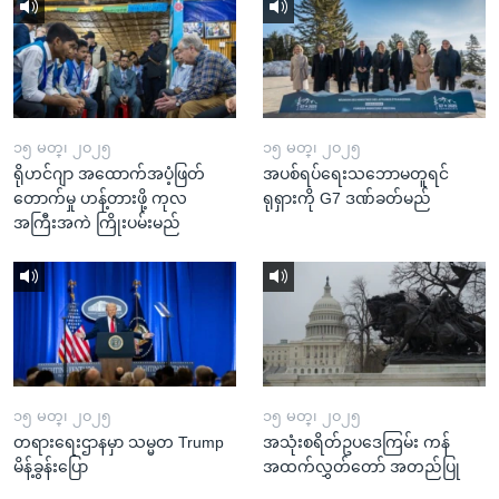
၁၅ မတ္၊ ၂၀၂၅
၁၅ မတ္၊ ၂၀၂၅
ရိုဟင်ဂျာ အထောက်အပံ့ဖြတ်
အပစ်ရပ်ရေးသဘောမတူရင်
တောက်မှု ဟန့်တားဖို့ ကုလ
ရုရှားကို G7 ဒဏ်ခတ်မည်
အကြီးအကဲ ကြိုးပမ်းမည်
၁၅ မတ္၊ ၂၀၂၅
၁၅ မတ္၊ ၂၀၂၅
တရားရေးဌာနမှာ သမ္မတ Trump
အသုံးစရိတ်ဥပဒေကြမ်း ကန်
မိန့်ခွန်းပြော
အထက်လွှတ်တော် အတည်ပြု