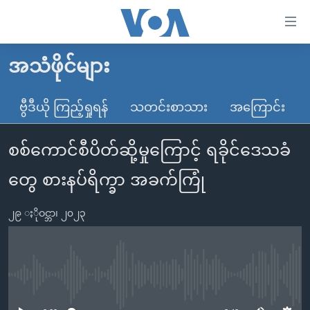
သုံး
ရ
လွယ်ကူ
အသံဖိုင်များ
မူလစာမျက်နှာ
စေ
မြန်မာ
ဗွီဒီယို ကြည့်ရှုရန်
သတင်းစာသား
အကြောင်း
သည့်
ကမ္ဘာ့သတင်းများ
Link
စစ်ကောင်စီပိတ်ဆို့မှုကြောင့် ရခိုင်ဒေသခံ
ဗွီဒီယို
နိုင်ငံတကာ
များ
သတင်းလွတ်လပ်ခွင့်
အမေရိကန်
တွေ စားနပ်ရိက္ခာ အခက်ကြုံ
ပင်မ
ရပ်ဝန်းတခု လမ်းတခု အလွန်
တရုတ်
အကြောင်းအရာ
၂၉ ႏိုဝင္ဘာ၊ ၂၀၂၃
သို့
အင်္ဂလိပ်စာလေ့လာမယ်
အစ္စရေး-ပါလက်စတိုင်း
ကျော်
အပတ်စဉ်ကဏ္ဍများ
အမေရိကန်သုံးအီဒီယံ
ကြည့်
ရေဒီယိုနှင့်ရုပ်သံ အချက်အလက်များ
မကြေးမုံရဲ့ အင်္ဂလိပ်စာ
ရေဒီယို
ရန်
No media source currently available
ပင်မ
ရေဒီယို/တီဗွီအစီအစဉ်
ရုပ်ရှင်ထဲက အင်္ဂလိပ်စာ
တီဗွီ