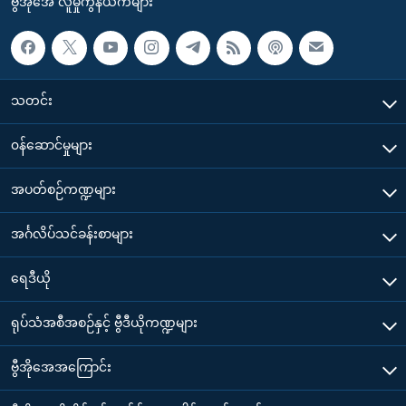
ဗွီအိုအေ လူမှုကွန်ယက်များ
သတင်း
၀န်ဆောင်မှုများ
အပတ်စဉ်ကဏ္ဍများ
အင်္ဂလိပ်သင်ခန်းစာများ
ရေဒီယို
ရုပ်သံအစီအစဉ်နှင့် ဗွီဒီယိုကဏ္ဍများ
ဗွီအိုအေအကြောင်း