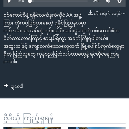
အ
0:00
3:40
သုတပဒေသာ အင်္ဂလိပ်စာ
ညွန်း
Learning English
တိုက်ရိုက် လင့်ခ်
စစ်ကောင်စီနဲ့ ရခိုင်လက်နက်ကိုင် AA အဖွဲ့
စာမျက်နှာ
ကြား တိုက်ပွဲဖြစ်ပွားနေတဲ့ ရခိုင်ပြည်နယ်မှာ
သို့
ဗွီအိုအေ လူမှုကွန်ယက်များ
ကုန်လမ်း၊ ရေလမ်းနဲ့ ကုန်စည်စီးဆင်းမှုတွေကို စစ်ကောင်စီက
ကျော်
ပိတ်ထားတာကြောင့် စားနပ်ရိက္ခာ အခက်ကြုံရပါတယ်။
ကြည့်
အထူးသဖြင့် ကျေးလက်ဒေသတွေထက် မြို့ပေါ်ရပ်ကွက်တွေမှာ
ရန်
ဘာသာစကားများ
ရှိတဲ့ ပြည်သူတွေ ကုန်စည်ပြတ်လပ်တာတွေနဲ့ ရင်ဆိုင်နေကြရ
ရှာဖွေ
တာပါ။
ရန်
နေရာ
သို့
မျှဝေပါ
ကျော်
ရန်
ဗွီဒီယို ကြည့်ရှုရန်