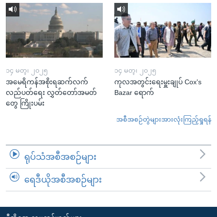
၁၄ မတ္၊ ၂၀၂၅
၁၄ မတ္၊ ၂၀၂၅
အမေရိကန်အစိုးရဆက်လက်
ကုလအတွင်းရေးမှူးချုပ် Cox's
လည်ပတ်ရေး လွှတ်တော်အမတ်
Bazar ရောက်
တွေ ကြိုးပမ်း
အစီအစဉ်တွဲများအားလုံးကြည့်ရှုရန်
ရုပ်သံအစီအစဉ်များ
ရေဒီယိုအစီအစဉ်များ