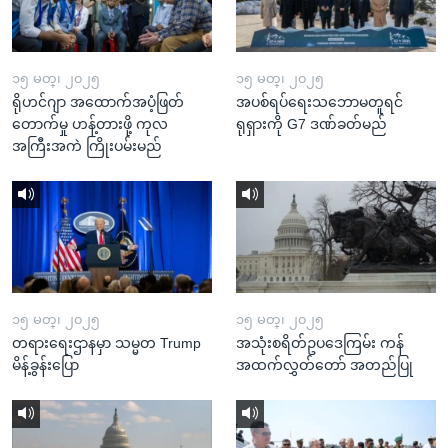
၁၅ မတ္၊ ၂၀၂၅
၁၅ မတ္၊ ၂၀၂၅
ရိုဟင်ဂျာ အထောက်အပံ့ဖြတ်
အပစ်ရပ်ရေးသဘောမတူရင်
တောက်မှု ဟန့်တားဖို့ ကုလ
ရုရှားကို G7 ဒဏ်ခတ်မည်
အကြီးအကဲ ကြိုးပမ်းမည်
၁၅ မတ္၊ ၂၀၂၅
၁၅ မတ္၊ ၂၀၂၅
တရားရေးဌာနမှာ သမ္မတ Trump
အသုံးစရိတ်ဥပဒေကြမ်း ကန်
မိန့်ခွန်းပြော
အထက်လွှတ်တော် အတည်ပြု