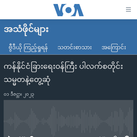
သုံး
ရ
လွယ်ကူ
အသံဖိုင်များ
မူလစာမျက်နှာ
စေ
မြန်မာ
ဗွီဒီယို ကြည့်ရှုရန်
သတင်းစာသား
အကြောင်း
သည့်
ကမ္ဘာ့သတင်းများ
Link
ကန်နိုင်ငံခြားရေးဝန်ကြီး ပါလက်စတိုင်း
ဗွီဒီယို
နိုင်ငံတကာ
များ
သတင်းလွတ်လပ်ခွင့်
အမေရိကန်
သမ္မတနဲ့တွေ့ဆုံ
ပင်မ
ရပ်ဝန်းတခု လမ်းတခု အလွန်
တရုတ်
အကြောင်းအရာ
၀၁ ဒီဇင္ဘာ၊ ၂၀၂၃
သို့
အင်္ဂလိပ်စာလေ့လာမယ်
အစ္စရေး-ပါလက်စတိုင်း
ကျော်
အပတ်စဉ်ကဏ္ဍများ
အမေရိကန်သုံးအီဒီယံ
ကြည့်
ရေဒီယိုနှင့်ရုပ်သံ အချက်အလက်များ
မကြေးမုံရဲ့ အင်္ဂလိပ်စာ
ရေဒီယို
ရန်
No media source currently available
ပင်မ
ရေဒီယို/တီဗွီအစီအစဉ်
ရုပ်ရှင်ထဲက အင်္ဂလိပ်စာ
တီဗွီ