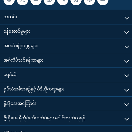
သတင်း
၀န်ဆောင်မှုများ
အပတ်စဉ်ကဏ္ဍများ
အင်္ဂလိပ်သင်ခန်းစာများ
ရေဒီယို
ရုပ်သံအစီအစဉ်နှင့် ဗွီဒီယိုကဏ္ဍများ
ဗွီအိုအေအကြောင်း
ဗွီအိုအေ မိုဘိုင်းလ်အက်ပ်များ ဒေါင်းလုတ်ယူရန်