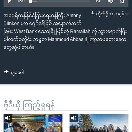
အ
0:00
1:41
သုတပဒေသာ အင်္ဂလိပ်စာ
ညွန်း
Learning English
တိုက်ရိုက် လင့်ခ်
အမေရိကန်နိုင်ငံခြားရေးဝန်ကြီး Antony
စာမျက်နှာ
Blinken ဟာ ဂျော်ဒန်မြစ် အနောက်ဘက်
သို့
ဗွီအိုအေ လူမှုကွန်ယက်များ
ခြမ်း West Bank ဒေသမြို့ဖြစ်တဲ့ Ramallah ကို သွားရောက်ပြီး
ကျော်
ပါလက်စတိုင်း သမ္မတ Mahmoud Abbas နဲ့ ကြာသပတေးနေ့က
ကြည့်
တွေ့ဆုံပါတယ်။
ရန်
ဘာသာစကားများ
ရှာဖွေ
ရန်
မျှဝေပါ
နေရာ
သို့
ကျော်
ရန်
ဗွီဒီယို ကြည့်ရှုရန်