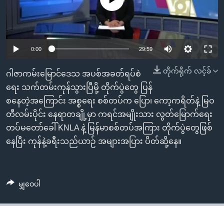
အ
သုတပဒေသာ အင်္ဂလိပ်စာ
ညွန်း
Learning English
စာမျက်နှာ
သို့
ဗွီအိုအေ လူမှုကွန်ယက်များ
0:00
29:59
ကျော်
ကြည့်
တိုက်ရိုက် လင့်ခ်
ဂါဇာကမ်းမြောင်ဒေသ အပစ်အခတ်ရပ်စဲ
ရန်
ရေး သက်တမ်းကုန်သွားပြီမို့ တိုက်ပွဲတွေ ပြန်
ဘာသာစကားများ
ရှာဖွေ
စနေတဲ့အကြောင်း အစ္စရေး စစ်တပ်က ပြော၊ ကော့ကရိတ်နဲ့ မြဝ
ရန်
တီလမ်းပိုင်း နေရာတချို့မှာ ကရင်အမျိုးသား လွတ်မြောက်ရေး
နေရာ
တပ်မတော်ခေါ် KNLA နဲ့ မြန်မာစစ်တပ်အကြား တိုက်ပွဲတွေဖြစ်
သို့
နေပြီး ကုန်နဲ့ခရီးသည်ယာဉ် အများအပြား ပိတ်ဆို့နေ။
ကျော်
ရန်
မျှဝေပါ