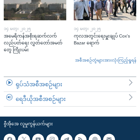
၁၄ မတ္၊ ၂၀၂၅
၁၄ မတ္၊ ၂၀၂၅
အမေရိကန်အစိုးရဆက်လက်
ကုလအတွင်းရေးမှူးချုပ် Cox's
လည်ပတ်ရေး လွှတ်တော်အမတ်
Bazar ရောက်
တွေ ကြိုးပမ်း
အစီအစဉ်တွဲများအားလုံးကြည့်ရှုရန်
ရုပ်သံအစီအစဉ်များ
ရေဒီယိုအစီအစဉ်များ
ဗွီအိုအေ လူမှုကွန်ယက်များ