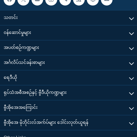
သတင်း
၀န်ဆောင်မှုများ
အပတ်စဉ်ကဏ္ဍများ
အင်္ဂလိပ်သင်ခန်းစာများ
ရေဒီယို
ရုပ်သံအစီအစဉ်နှင့် ဗွီဒီယိုကဏ္ဍများ
ဗွီအိုအေအကြောင်း
ဗွီအိုအေ မိုဘိုင်းလ်အက်ပ်များ ဒေါင်းလုတ်ယူရန်