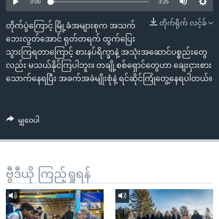
အ
0:00
3:25
သုတပဒေသာ အင်္ဂလိပ်စာ
ညွန်း
Learning English
တိုက်ရိုက် လင့်ခ်
တိုက်ပွဲကြောင့် မြို့ခံအများစုက အသက်
စာမျက်နှာ
ဘေးလွတ်အောင် ရုတ်တရက် ထွက်ပြေး
သို့
ဗွီအိုအေ လူမှုကွန်ယက်များ
သွားကြရတာကြောင့် စားနပ်ရိက္ခာနဲ့ အသုံးအဆောင်ပစ္စည်းတွေ
ကျော်
လည်း မသယ်နိုင်ကြပါဘူး။ တချို့စစ်ရှောင်တွေဟာ ချေးငှားစား
ကြည့်
သောက်နေရပြီး အခက်အခဲမျိုးစုံနဲ့ ရင်ဆိုင်ကြုံတွေ့နေရပါတယ်။
ရန်
ဘာသာစကားများ
ရှာဖွေ
ရန်
မျှဝေပါ
နေရာ
သို့
ကျော်
ရန်
ဗွီဒီယို ကြည့်ရှုရန်