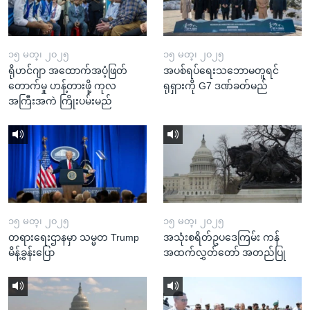
၁၅ မတ္၊ ၂၀၂၅
၁၅ မတ္၊ ၂၀၂၅
ရိုဟင်ဂျာ အထောက်အပံ့ဖြတ်
အပစ်ရပ်ရေးသဘောမတူရင်
တောက်မှု ဟန့်တားဖို့ ကုလ
ရုရှားကို G7 ဒဏ်ခတ်မည်
အကြီးအကဲ ကြိုးပမ်းမည်
၁၅ မတ္၊ ၂၀၂၅
၁၅ မတ္၊ ၂၀၂၅
တရားရေးဌာနမှာ သမ္မတ Trump
အသုံးစရိတ်ဥပဒေကြမ်း ကန်
မိန့်ခွန်းပြော
အထက်လွှတ်တော် အတည်ပြု