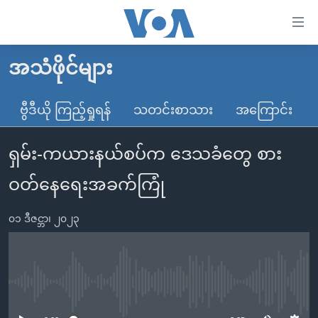
သုံး
ရ
လွယ်ကူ
အသံဖိုင်များ
မူလစာမျက်နှာ
စေ
မြန်မာ
ဗွီဒီယို ကြည့်ရှုရန်
သတင်းစာသား
အကြောင်း
သည့်
ကမ္ဘာ့သတင်းများ
Link
ရှမ်း-ကယားနယ်စပ်က ဒေသခံတွေ စား
ဗွီဒီယို
နိုင်ငံတကာ
များ
သတင်းလွတ်လပ်ခွင့်
အမေရိကန်
ဝတ်နေရေးအခက်ကြုံ
ပင်မ
ရပ်ဝန်းတခု လမ်းတခု အလွန်
တရုတ်
အကြောင်းအရာ
၀၁ ဒီဇင္ဘာ၊ ၂၀၂၃
သို့
အင်္ဂလိပ်စာလေ့လာမယ်
အစ္စရေး-ပါလက်စတိုင်း
ကျော်
အပတ်စဉ်ကဏ္ဍများ
အမေရိကန်သုံးအီဒီယံ
ကြည့်
ရေဒီယိုနှင့်ရုပ်သံ အချက်အလက်များ
မကြေးမုံရဲ့ အင်္ဂလိပ်စာ
ရေဒီယို
ရန်
No media source currently available
ပင်မ
ရေဒီယို/တီဗွီအစီအစဉ်
ရုပ်ရှင်ထဲက အင်္ဂလိပ်စာ
တီဗွီ