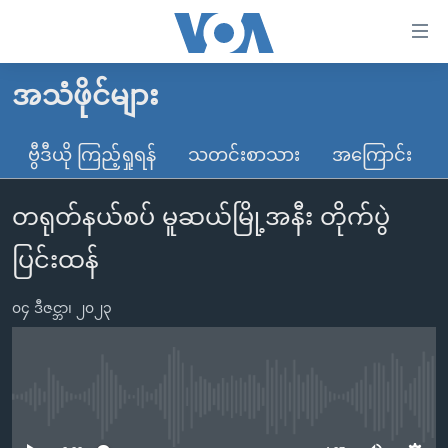
သုံး
ရ
လွယ်ကူ
အသံဖိုင်များ
မူလစာမျက်နှာ
စေ
မြန်မာ
ဗွီဒီယို ကြည့်ရှုရန်
သတင်းစာသား
အကြောင်း
သည့်
ကမ္ဘာ့သတင်းများ
Link
တရုတ်နယ်စပ် မူဆယ်မြို့အနီး တိုက်ပွဲ
ဗွီဒီယို
နိုင်ငံတကာ
များ
သတင်းလွတ်လပ်ခွင့်
အမေရိကန်
ပြင်းထန်
ပင်မ
ရပ်ဝန်းတခု လမ်းတခု အလွန်
တရုတ်
အကြောင်းအရာ
၀၄ ဒီဇင္ဘာ၊ ၂၀၂၃
သို့
အင်္ဂလိပ်စာလေ့လာမယ်
အစ္စရေး-ပါလက်စတိုင်း
ကျော်
အပတ်စဉ်ကဏ္ဍများ
အမေရိကန်သုံးအီဒီယံ
ကြည့်
ရေဒီယိုနှင့်ရုပ်သံ အချက်အလက်များ
မကြေးမုံရဲ့ အင်္ဂလိပ်စာ
ရေဒီယို
ရန်
No media source currently available
ပင်မ
ရေဒီယို/တီဗွီအစီအစဉ်
ရုပ်ရှင်ထဲက အင်္ဂလိပ်စာ
တီဗွီ