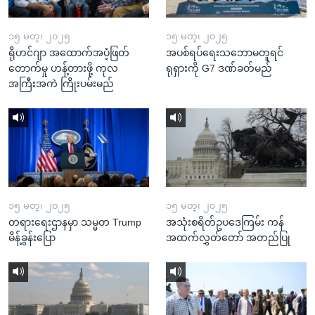
၁၅ မတ္၊ ၂၀၂၅
၁၅ မတ္၊ ၂၀၂၅
ရိုဟင်ဂျာ အထောက်အပံ့ဖြတ်
အပစ်ရပ်ရေးသဘောမတူရင်
တောက်မှု ဟန့်တားဖို့ ကုလ
ရုရှားကို G7 ဒဏ်ခတ်မည်
အကြီးအကဲ ကြိုးပမ်းမည်
၁၅ မတ္၊ ၂၀၂၅
၁၅ မတ္၊ ၂၀၂၅
တရားရေးဌာနမှာ သမ္မတ Trump
အသုံးစရိတ်ဥပဒေကြမ်း ကန်
မိန့်ခွန်းပြော
အထက်လွှတ်တော် အတည်ပြု