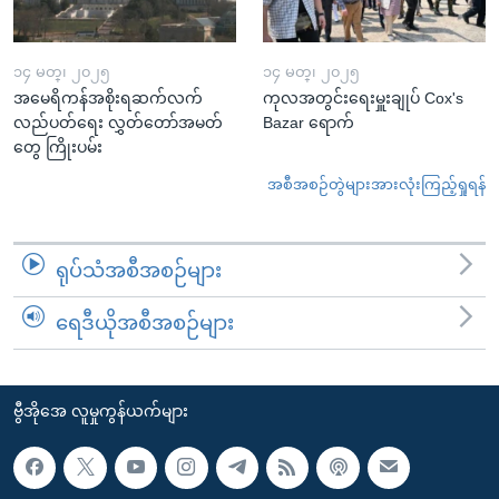
၁၄ မတ္၊ ၂၀၂၅
၁၄ မတ္၊ ၂၀၂၅
အမေရိကန်အစိုးရဆက်လက်
ကုလအတွင်းရေးမှူးချုပ် Cox's
လည်ပတ်ရေး လွှတ်တော်အမတ်
Bazar ရောက်
တွေ ကြိုးပမ်း
အစီအစဉ်တွဲများအားလုံးကြည့်ရှုရန်
ရုပ်သံအစီအစဉ်များ
ရေဒီယိုအစီအစဉ်များ
ဗွီအိုအေ လူမှုကွန်ယက်များ