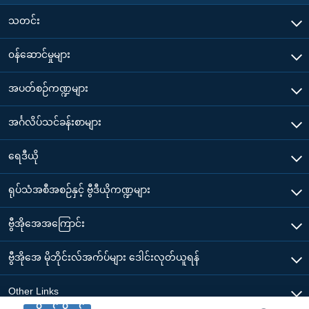
သတင်း
၀န်ဆောင်မှုများ
အပတ်စဉ်ကဏ္ဍများ
အင်္ဂလိပ်သင်ခန်းစာများ
ရေဒီယို
ရုပ်သံအစီအစဉ်နှင့် ဗွီဒီယိုကဏ္ဍများ
ဗွီအိုအေအကြောင်း
ဗွီအိုအေ မိုဘိုင်းလ်အက်ပ်များ ဒေါင်းလုတ်ယူရန်
Other Links