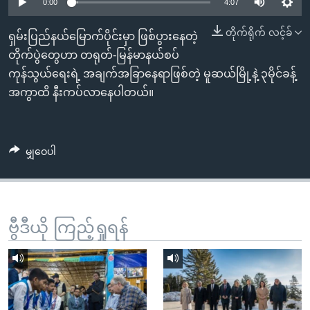
အ
0:00
4:07
သုတပဒေသာ အင်္ဂလိပ်စာ
ညွန်း
Learning English
တိုက်ရိုက် လင့်ခ်
ရှမ်းပြည်နယ်မြောက်ပိုင်းမှာ ဖြစ်ပွားနေတဲ့
စာမျက်နှာ
တိုက်ပွဲတွေဟာ တရုတ်-မြန်မာနယ်စပ်
သို့
ဗွီအိုအေ လူမှုကွန်ယက်များ
ကုန်သွယ်ရေးရဲ့ အချက်အခြာနေရာဖြစ်တဲ့ မူဆယ်မြို့နဲ့ ၃မိုင်ခန့်
ကျော်
အကွာထိ နီးကပ်လာနေပါတယ်။
ကြည့်
ရန်
ဘာသာစကားများ
ရှာဖွေ
မျှဝေပါ
ရန်
နေရာ
သို့
ကျော်
ဗွီဒီယို ကြည့်ရှုရန်
ရန်