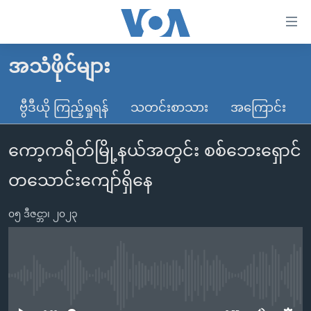
သုံး
ရ
လွယ်ကူ
အသံဖိုင်များ
မူလစာမျက်နှာ
စေ
မြန်မာ
ဗွီဒီယို ကြည့်ရှုရန်
သတင်းစာသား
အကြောင်း
သည့်
ကမ္ဘာ့သတင်းများ
Link
ကော့ကရိတ်မြို့နယ်အတွင်း စစ်ဘေးရှောင်
ဗွီဒီယို
နိုင်ငံတကာ
များ
သတင်းလွတ်လပ်ခွင့်
အမေရိကန်
တသောင်းကျော်ရှိနေ
ပင်မ
ရပ်ဝန်းတခု လမ်းတခု အလွန်
တရုတ်
အကြောင်းအရာ
၀၅ ဒီဇင္ဘာ၊ ၂၀၂၃
သို့
အင်္ဂလိပ်စာလေ့လာမယ်
အစ္စရေး-ပါလက်စတိုင်း
ကျော်
အပတ်စဉ်ကဏ္ဍများ
အမေရိကန်သုံးအီဒီယံ
ကြည့်
ရေဒီယိုနှင့်ရုပ်သံ အချက်အလက်များ
မကြေးမုံရဲ့ အင်္ဂလိပ်စာ
ရေဒီယို
ရန်
No media source currently available
ပင်မ
ရေဒီယို/တီဗွီအစီအစဉ်
ရုပ်ရှင်ထဲက အင်္ဂလိပ်စာ
တီဗွီ