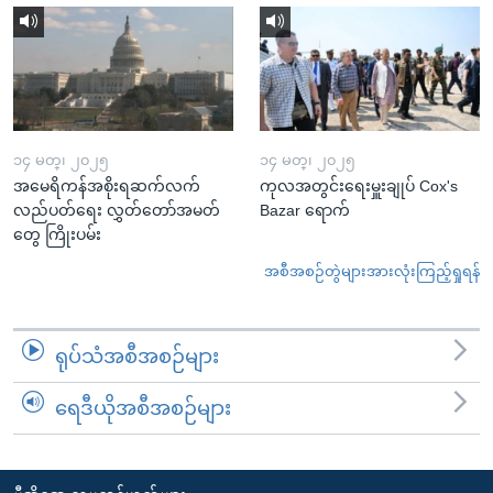
၁၄ မတ္၊ ၂၀၂၅
၁၄ မတ္၊ ၂၀၂၅
အမေရိကန်အစိုးရဆက်လက်
ကုလအတွင်းရေးမှူးချုပ် Cox's
လည်ပတ်ရေး လွှတ်တော်အမတ်
Bazar ရောက်
တွေ ကြိုးပမ်း
အစီအစဉ်တွဲများအားလုံးကြည့်ရှုရန်
ရုပ်သံအစီအစဉ်များ
ရေဒီယိုအစီအစဉ်များ