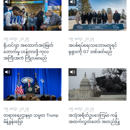
၁၅ မတ္၊ ၂၀၂၅
၁၅ မတ္၊ ၂၀၂၅
ရိုဟင်ဂျာ အထောက်အပံ့ဖြတ်
အပစ်ရပ်ရေးသဘောမတူရင်
တောက်မှု ဟန့်တားဖို့ ကုလ
ရုရှားကို G7 ဒဏ်ခတ်မည်
အကြီးအကဲ ကြိုးပမ်းမည်
၁၅ မတ္၊ ၂၀၂၅
၁၅ မတ္၊ ၂၀၂၅
တရားရေးဌာနမှာ သမ္မတ Trump
အသုံးစရိတ်ဥပဒေကြမ်း ကန်
မိန့်ခွန်းပြော
အထက်လွှတ်တော် အတည်ပြု