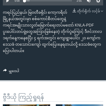
အ
0:00
2:55
သုတပဒေသာ အင်္ဂလိပ်စာ
ညွန်း
Learning English
တိုက်ရိုက် လင့်ခ်
ကရင်ပြည်နယ်၊ မြ၀တီခရိုင်၊ ကော့ကရိတ်
စာမျက်နှာ
မြို့နယ်အတွင်းမှာ စစ်ကောင်စီတပ်တွေနဲ့
သို့
ဗွီအိုအေ လူမှုကွန်ယက်များ
ကရင်အမျိုးသားလွတ်မြောက်ရေးတပ်မတော် KNLA-PDF
ကျော်
ပူးပေါင်းတပ်ဖွဲ့တွေအကြားဖြစ်နေတဲ့ တိုက်ပွဲကြောင့် ဒီဇင်ဘာလ
ကြည့်
၁ရက်နေ့ကနေစပြီး ၄ ရက်အတွင်း ကျေးရွာပေါင်း ၂၀ ကျော်က
ရန်
ဘာသာစကားများ
ဒေသခံ တသောင်းကျော် ထွက်ပြေးနေရတယ်လို့ ဒေသခံတွေက
ရှာဖွေ
ပြောပါတယ်။
ရန်
နေရာ
သို့
မျှဝေပါ
ကျော်
ရန်
ဗွီဒီယို ကြည့်ရှုရန်