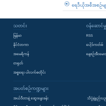
ရေဒီယိုအစီအစဉ်မျ
သတင်း
၀န်ဆောင်မှ
မြန်မာ
RSS
နိုင်ငံတကာ
ပေါ့ဒ်ကတ်စ်
အမေရိကန်
နေ့စဉ်အီးမေ
တရုတ်
အစ္စရေး-ပါလက်စတိုင်း
အပတ်စဉ်ကဏ္ဍများ
အယ်ဒီတာနဲ့ ဆွေးနွေးခန်း
သိပ္ပံနဲ့နည်း