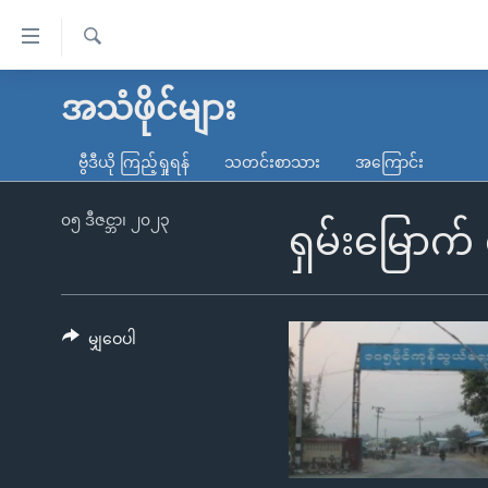
သုံး
ရ
ရှာဖွေ
လွယ်ကူ
မူလစာမျက်နှာ
အသံဖိုင်များ
ရ
စေ
မြန်မာ
လာ
ဗွီဒီယို ကြည့်ရှုရန်
သတင်းစာသား
အကြောင်း
သည့်
ဒ်
ကမ္ဘာ့သတင်းများ
Link
ဗွီဒီယို
နိုင်ငံတကာ
၀၅ ဒီဇင္ဘာ၊ ၂၀၂၃
ရှမ်းမြောက် 
များ
သတင်းလွတ်လပ်ခွင့်
အမေရိကန်
ပင်မ
ရပ်ဝန်းတခု လမ်းတခု အလွန်
တရုတ်
အကြောင်းအရာ
အင်္ဂလိပ်စာလေ့လာမယ်
အစ္စရေး-ပါလက်စတိုင်း
မျှဝေပါ
သို့
အပတ်စဉ်ကဏ္ဍများ
အမေရိကန်သုံးအီဒီယံ
ကျော်
ကြည့်
ရေဒီယိုနှင့်ရုပ်သံ အချက်အလက်များ
မကြေးမုံရဲ့ အင်္ဂလိပ်စာ
ရေဒီယို
ရန်
ရေဒီယို/တီဗွီအစီအစဉ်
ရုပ်ရှင်ထဲက အင်္ဂလိပ်စာ
တီဗွီ
ပင်မ