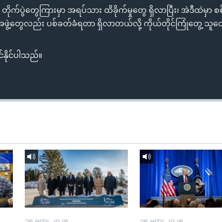
 တိုက်ပွဲတွေကြားမှာ အရပ်သား ထိခိုက်မှုတွေ ရှိလာပြီး၊ အဲဒီထဲမှာ စ
ဖွဲ့တွေလည်း ပစ်ခတ်ခံရတာ ရှိလာတယ်လို့ ကိုယ်တိုင်ကြုံတွေ့ သ
်နိုင်ပါသည်။
၁၅ မတ္၊ ၂၀၂၅
၁၅ မတ္၊ ၂၀၂၅