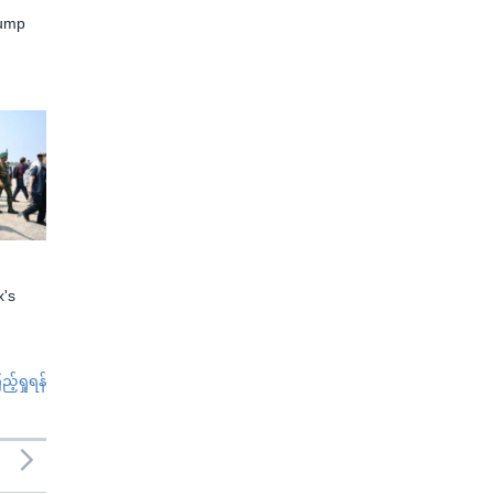
rump
x's
်ရှုရန်