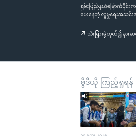
သုတပဒေသာ အင်္ဂလိပ်စာ
အ
ရှမ်းပြည်နယ်မြောက်ပိုင်းက
ညွန်း
ပေးနေတဲ့ လူမှုရေးအသင်းအ
စာမျက်နှာ
သို့
သီးခြားခွဲထုတ်၍ နားဆင
ကျော်
ကြည့်
ရန်
ရှာဖွေ
ရန်
နေရာ
ဗွီဒီယို ကြည့်ရှုရန်
သို့
ကျော်
ရန်
၁၅ မတ္၊ ၂၀၂၅