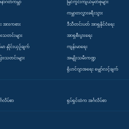
အနာဂတ်ကမ္ဘာ
မြင်ကွင်းကျယ်မှတ်စုများ
ကမ္ဘာတလွှားခရီးသွား
း အားကစား
ဒီသီတင်းပတ် အာရှနိုင်ငံရေး
ားသတင်းများ
အာရှစီးပွားရေး
်မာ နှိုင်းယှဉ်ချက်
ကျန်းမာရေး
ပြားသတင်းများ
အမျိုးသမီးကဏ္ဍ
ရိုဟင်ဂျာအရေး မျှော်လင့်ချက်
်္ဂလိပ်စာ
ရုပ်ရှင်ထဲက အင်္ဂလိပ်စာ