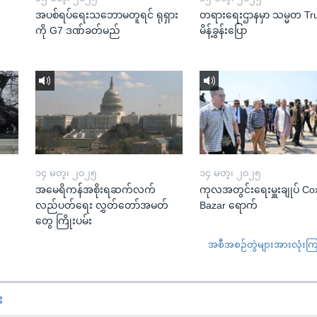
အပစ်ရပ်ရေးသဘောမတူရင် ရုရှား
တရားရေးဌာနမှာ သမ္မတ T
ကို G7 ဒဏ်ခတ်မည်
မိန့်ခွန်းပြော
၁၄ မတ္၊ ၂၀၂၅
၁၄ မတ္၊ ၂၀၂၅
အမေရိကန်အစိုးရဆက်လက်
ကုလအတွင်းရေးမှူးချုပ် Co
လည်ပတ်ရေး လွှတ်တော်အမတ်
Bazar ရောက်
တွေ ကြိုးပမ်း
အစီအစဉ်တွဲများအားလုံးကြည့
း