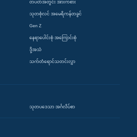
တပတ်အတွင်း အားကစား
သုတစုံလင် အမေရိကန်တခွင်
Gen Z
နေရာပေါင်းစုံ အကြောင်းစုံ
ဒို့အသံ
သက်တံရောင်သတင်းလွှာ
သုတပဒေသာ အင်္ဂလိပ်စာ