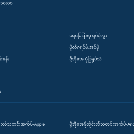
၀-၁၀း၀၀
ရေမြေခြားမှ ရုပ်ပုံလွှာ
ပိုလီဂရပ်ဖ်.အင်ဖို
်းခန်း
ဗွီအိုအေ ပုံပြရုပ်သံ
း
ိုင်းလ်သတင်းအက်ပ်-Apple
ဗွီအိုအေမိုဘိုင်းလ်သတင်းအက်ပ်-An