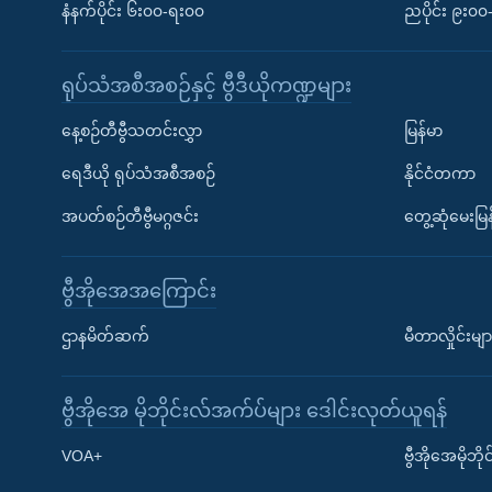
နံနက်ပိုင်း ၆း၀၀-ရး၀၀
ညပိုင်း ၉း၀
ရုပ်သံအစီအစဉ်နှင့် ဗွီဒီယိုကဏ္ဍများ
နေ့စဉ်တီဗွီသတင်းလွှာ
မြန်မာ
ရေဒီယို ရုပ်သံအစီအစဉ်
နိုင်ငံတကာ
အပတ်စဉ်တီဗွီမဂ္ဂဇင်း
တွေ့ဆုံမေးမြန
ဗွီအိုအေအကြောင်း
ဌာနမိတ်ဆက်
မီတာလှိုင်းမျာ
ဗွီအိုအေ မိုဘိုင်းလ်အက်ပ်များ ဒေါင်းလုတ်ယူရန်
Learning English
VOA+
ဗွီအိုအေမိုဘ
ဗွီအိုအေ လူမှုကွန်ယက်များ