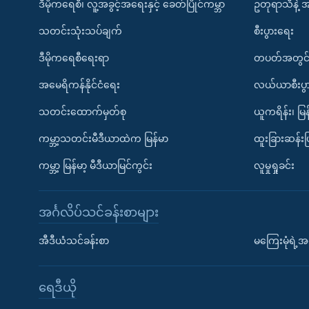
ဒီမိုကရေစီ၊ လူ့အခွင့်အရေးနှင့် ခေတ်ပြိုင်ကမ္ဘာ
ဥတုရာသီနဲ့ 
သတင်းသုံးသပ်ချက်
စီးပွားရေး
ဒီမိုကရေစီရေးရာ
တပတ်အတွင်
အမေရိကန်နိုင်ငံရေး
လယ်ယာစီးပွ
သတင်းထောက်မှတ်စု
ယူကရိန်း၊ မြန
ကမ္ဘာ့သတင်းမီဒီယာထဲက မြန်မာ
ထူးခြားဆန်း
ကမ္ဘာ့ မြန်မာ့ မီဒီယာမြင်ကွင်း
လူမှုရှုခင်း
အင်္ဂလိပ်သင်ခန်းစာများ
အီဒီယံသင်ခန်းစာ
မကြေးမုံရဲ့အင
ရေဒီယို