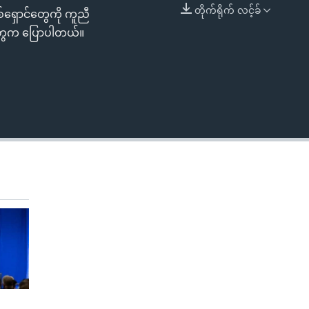
တိုက်ရိုက် လင့်ခ်
စ်ရှောင်တွေကို ကူညီ
EMBED
ူတွေက ပြောပါတယ်။