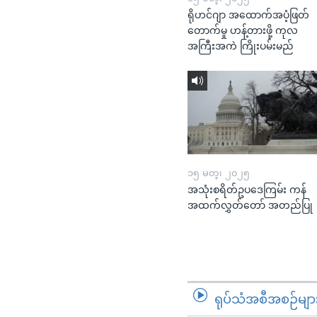
ရိုဟင်ဂျာ အထောက်အပံ့ဖြတ်
တောက်မှု ဟန့်တားဖို့ ကုလ
အကြီးအကဲ ကြိုးပမ်းမည်
၁၅ မတ္၊ ၂၀၂၅
အသုံးစရိတ်ဥပဒေကြမ်း ကန်
အထက်လွှတ်တော် အတည်ပြု
ရုပ်သံအစီအစဉ်မျာ