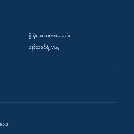
ဗွီအိုအေ တမိနစ်သတင်း
နော်သဇင်ရဲ့ Vlog
droid