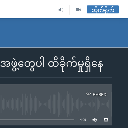
တိုက်ရိုက်
ဖွဲ့တွေပါ ထိခိုက်မှုရှိနေ
EMBED
ble
4:09