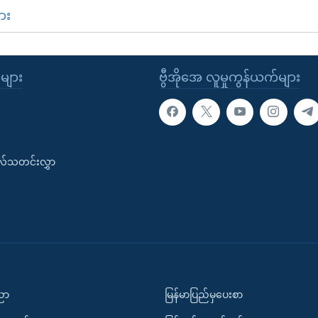
ား
ုများ
ဗွီအိုအေ လူမှုကွန်ယက်များ
းလ်သတင်းလွှာ
ပညာ
မြန်မာပြည်မှပေးစာ