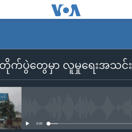
တိုက်ပွဲတွေမှာ လူမှုရေးအသင်းအ
No media source currently availa
0:00