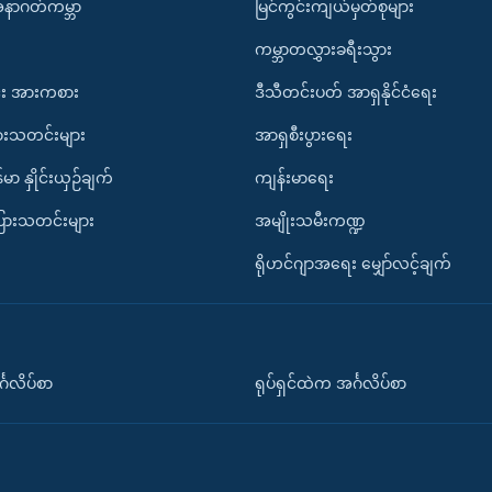
အနာဂတ်ကမ္ဘာ
မြင်ကွင်းကျယ်မှတ်စုများ
ကမ္ဘာတလွှားခရီးသွား
း အားကစား
ဒီသီတင်းပတ် အာရှနိုင်ငံရေး
ားသတင်းများ
အာရှစီးပွားရေး
်မာ နှိုင်းယှဉ်ချက်
ကျန်းမာရေး
ပြားသတင်းများ
အမျိုးသမီးကဏ္ဍ
ရိုဟင်ဂျာအရေး မျှော်လင့်ချက်
်္ဂလိပ်စာ
ရုပ်ရှင်ထဲက အင်္ဂလိပ်စာ