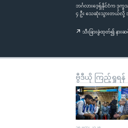
သုတပဒေသာ အင်္ဂလိပ်စာ
အ
ဘင်္ဂလားဒေ့ရှ်နိုင်ငံက ဒု
ညွန်း
၄ ဦး သေဆုံးသွားတယ်လို့
စာမျက်နှာ
သို့
သီးခြားခွဲထုတ်၍ နားဆင
ကျော်
ကြည့်
ရန်
ရှာဖွေ
ရန်
နေရာ
ဗွီဒီယို ကြည့်ရှုရန်
သို့
ကျော်
ရန်
၁၅ မတ္၊ ၂၀၂၅