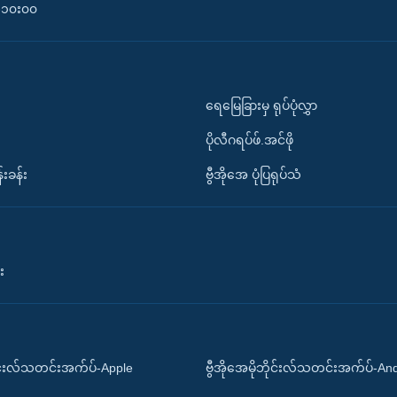
၀-၁၀း၀၀
ရေမြေခြားမှ ရုပ်ပုံလွှာ
ပိုလီဂရပ်ဖ်.အင်ဖို
်းခန်း
ဗွီအိုအေ ပုံပြရုပ်သံ
း
ိုင်းလ်သတင်းအက်ပ်-Apple
ဗွီအိုအေမိုဘိုင်းလ်သတင်းအက်ပ်-An