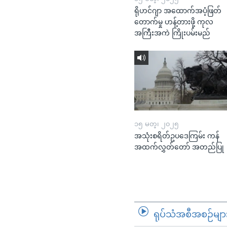
ရိုဟင်ဂျာ အထောက်အပံ့ဖြတ်
တောက်မှု ဟန့်တားဖို့ ကုလ
အကြီးအကဲ ကြိုးပမ်းမည်
၁၅ မတ္၊ ၂၀၂၅
အသုံးစရိတ်ဥပဒေကြမ်း ကန်
အထက်လွှတ်တော် အတည်ပြု
ရုပ်သံအစီအစဉ်မျာ