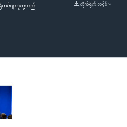
တိုက်ရိုက် လင့်ခ်
ရိုဟင်ဂျာ ဒုက္ခသည်
EMBED