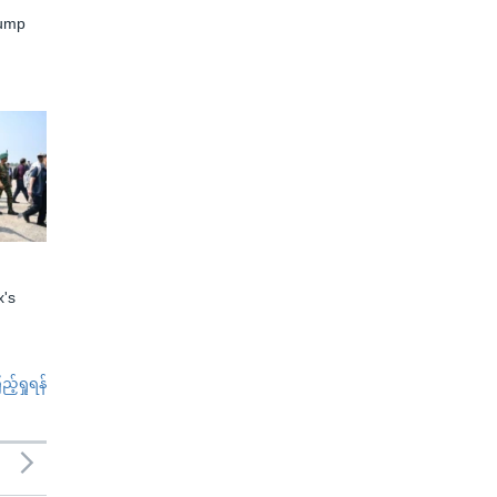
rump
x's
်ရှုရန်