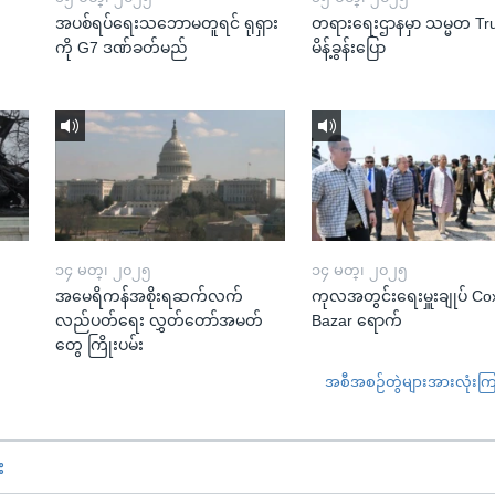
အပစ်ရပ်ရေးသဘောမတူရင် ရုရှား
တရားရေးဌာနမှာ သမ္မတ T
ကို G7 ဒဏ်ခတ်မည်
မိန့်ခွန်းပြော
၁၄ မတ္၊ ၂၀၂၅
၁၄ မတ္၊ ၂၀၂၅
အမေရိကန်အစိုးရဆက်လက်
ကုလအတွင်းရေးမှူးချုပ် Co
လည်ပတ်ရေး လွှတ်တော်အမတ်
Bazar ရောက်
တွေ ကြိုးပမ်း
အစီအစဉ်တွဲများအားလုံးကြည့
း