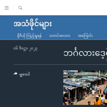
သုံး
ရ
ရှာဖွေ
လွယ်ကူ
မူလစာမျက်နှာ
အသံဖိုင်များ
ရ
စေ
မြန်မာ
လာ
ဗွီဒီယို ကြည့်ရှုရန်
သတင်းစာသား
အကြောင်း
သည့်
ဒ်
ကမ္ဘာ့သတင်းများ
Link
ဗွီဒီယို
နိုင်ငံတကာ
၀၆ ဒီဇင္ဘာ၊ ၂၀၂၃
ဘင်္ဂလားဒေ့
များ
သတင်းလွတ်လပ်ခွင့်
အမေရိကန်
ပင်မ
ရပ်ဝန်းတခု လမ်းတခု အလွန်
တရုတ်
အကြောင်းအရာ
အင်္ဂလိပ်စာလေ့လာမယ်
အစ္စရေး-ပါလက်စတိုင်း
မျှဝေပါ
သို့
အပတ်စဉ်ကဏ္ဍများ
အမေရိကန်သုံးအီဒီယံ
ကျော်
ကြည့်
ရေဒီယိုနှင့်ရုပ်သံ အချက်အလက်များ
မကြေးမုံရဲ့ အင်္ဂလိပ်စာ
ရေဒီယို
ရန်
ရေဒီယို/တီဗွီအစီအစဉ်
ရုပ်ရှင်ထဲက အင်္ဂလိပ်စာ
တီဗွီ
ပင်မ