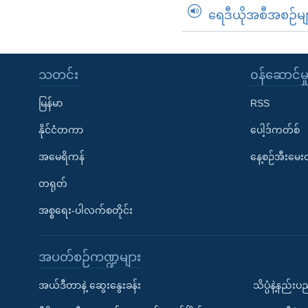
ရေဒီယိုအစီအစဉ်မျ
သတင်း
၀န်ဆောင်မှ
မြန်မာ
RSS
နိုင်ငံတကာ
ပေါ့ဒ်ကတ်စ်
အမေရိကန်
နေ့စဉ်အီးမေ
တရုတ်
အစ္စရေး-ပါလက်စတိုင်း
အပတ်စဉ်ကဏ္ဍများ
အယ်ဒီတာနဲ့ ဆွေးနွေးခန်း
သိပ္ပံနဲ့နည်း