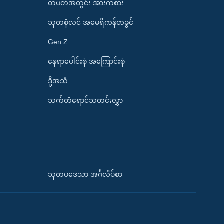
တပတ်အတွင်း အားကစား
သုတစုံလင် အမေရိကန်တခွင်
Gen Z
နေရာပေါင်းစုံ အကြောင်းစုံ
ဒို့အသံ
သက်တံရောင်သတင်းလွှာ
သုတပဒေသာ အင်္ဂလိပ်စာ