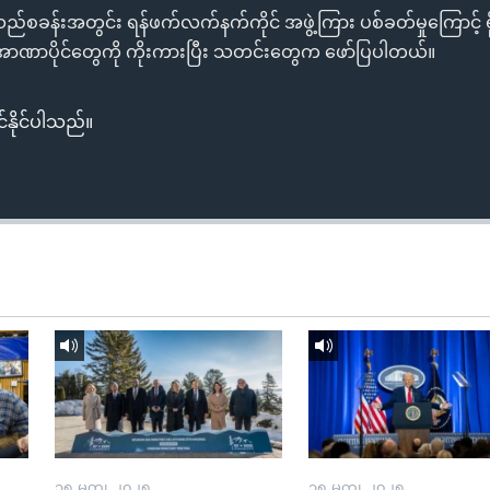
က္ခသည်စခန်းအတွင်း ရန်ဖက်လက်နက်ကိုင် အဖွဲ့ကြား ပစ်ခတ်မှုကြောင့် 
 အာဏာပိုင်တွေကို ကိုးကားပြီး သတင်းတွေက ဖော်ပြပါတယ်။
်နိုင်ပါသည်။
၁၅ မတ္၊ ၂၀၂၅
၁၅ မတ္၊ ၂၀၂၅