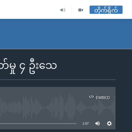
တိုက်ရိုက်
ခတ်မှု ၄ ဦးသေ
EMBED
ble
1:07