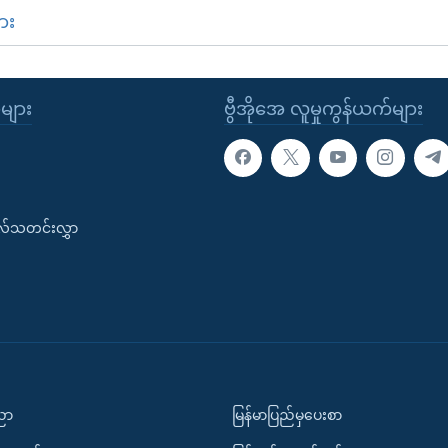
ား
ုများ
ဗွီအိုအေ လူမှုကွန်ယက်များ
းလ်သတင်းလွှာ
ပညာ
မြန်မာပြည်မှပေးစာ