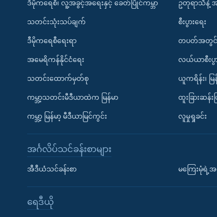
ဒီမိုကရေစီ၊ လူ့အခွင့်အရေးနှင့် ခေတ်ပြိုင်ကမ္ဘာ
ဥတုရာသီနဲ့ 
သတင်းသုံးသပ်ချက်
စီးပွားရေး
ဒီမိုကရေစီရေးရာ
တပတ်အတွင်
အမေရိကန်နိုင်ငံရေး
လယ်ယာစီးပွ
သတင်းထောက်မှတ်စု
ယူကရိန်း၊ မြန
ကမ္ဘာ့သတင်းမီဒီယာထဲက မြန်မာ
ထူးခြားဆန်း
ကမ္ဘာ့ မြန်မာ့ မီဒီယာမြင်ကွင်း
လူမှုရှုခင်း
အင်္ဂလိပ်သင်ခန်းစာများ
အီဒီယံသင်ခန်းစာ
မကြေးမုံရဲ့အင
ရေဒီယို