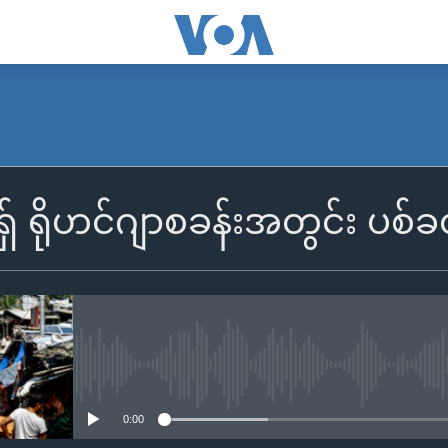
ရှ် ရိုဟင်ဂျာစခန်းအတွင်း ပစ်
No media source currently availa
0:00