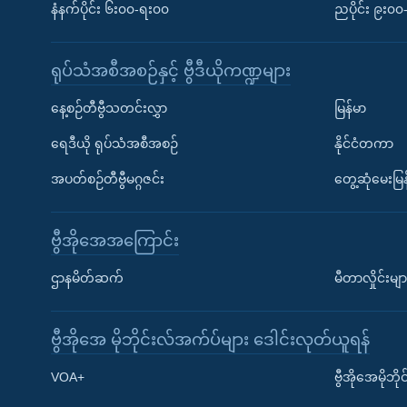
နံနက်ပိုင်း ၆း၀၀-ရး၀၀
ညပိုင်း ၉း၀
ရုပ်သံအစီအစဉ်နှင့် ဗွီဒီယိုကဏ္ဍများ
နေ့စဉ်တီဗွီသတင်းလွှာ
မြန်မာ
ရေဒီယို ရုပ်သံအစီအစဉ်
နိုင်ငံတကာ
အပတ်စဉ်တီဗွီမဂ္ဂဇင်း
တွေ့ဆုံမေးမြန
ဗွီအိုအေအကြောင်း
ဌာနမိတ်ဆက်
မီတာလှိုင်းမျာ
ဗွီအိုအေ မိုဘိုင်းလ်အက်ပ်များ ဒေါင်းလုတ်ယူရန်
Learning English
VOA+
ဗွီအိုအေမိုဘ
ဗွီအိုအေ လူမှုကွန်ယက်များ