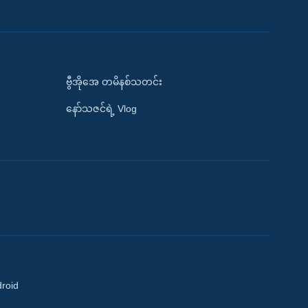
ဗွီအိုအေ တမိနစ်သတင်း
နော်သဇင်ရဲ့ Vlog
droid