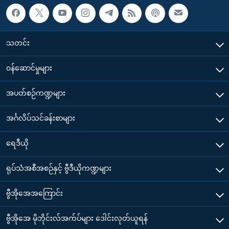
သတင်း
၀န်ဆောင်မှုများ
အပတ်စဉ်ကဏ္ဍများ
အင်္ဂလိပ်သင်ခန်းစာများ
ရေဒီယို
ရုပ်သံအစီအစဉ်နှင့် ဗွီဒီယိုကဏ္ဍများ
ဗွီအိုအေအကြောင်း
ဗွီအိုအေ မိုဘိုင်းလ်အက်ပ်များ ဒေါင်းလုတ်ယူရန်