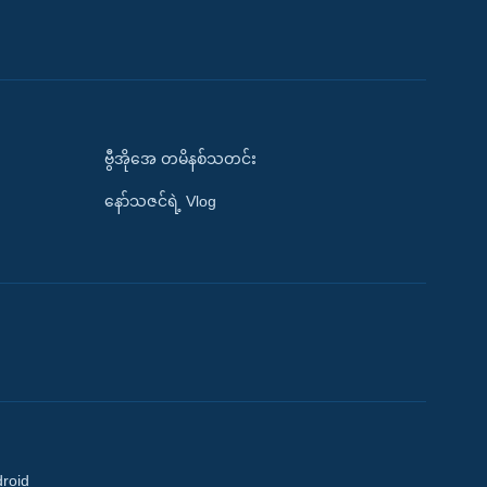
ဗွီအိုအေ တမိနစ်သတင်း
နော်သဇင်ရဲ့ Vlog
droid