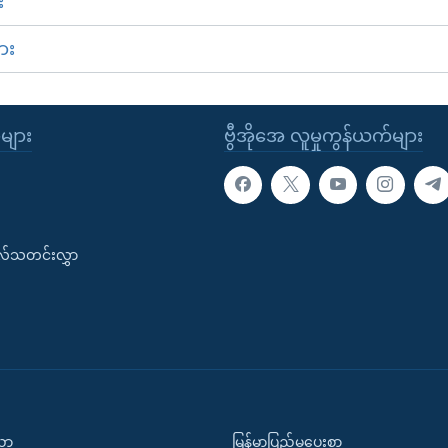
း
ား
ုများ
ဗွီအိုအေ လူမှုကွန်ယက်များ
းလ်သတင်းလွှာ
ပညာ
မြန်မာပြည်မှပေးစာ