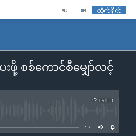
တိုက်ရိုက်
ို့ စစ်ကောင်စီမျှော်လင့်
EMBED
ble
1:08