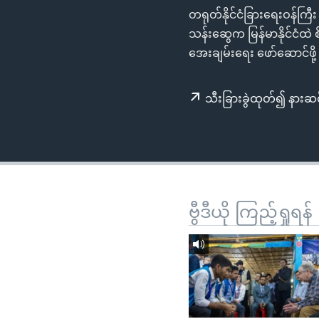
သုတပဒေသာ အင်္ဂလိပ်စာ
အ
တရုတ်နိုင်ငံခြားရေးဝန်ကြီး 
ညွန်း
သန်းဆွေက မြန်မာနိုင်ငံထဲ 
စာမျက်နှာ
အေးချမ်းရေး ဖော်ဆောင်ဖို့ 
သို့
ကျော်
သီးခြားခွဲထုတ်၍ နားဆင
ကြည့်
ရန်
ရှာဖွေ
ရန်
နေရာ
သို့
ဗွီဒီယို ကြည့်ရှုရန်
ကျော်
ရန်