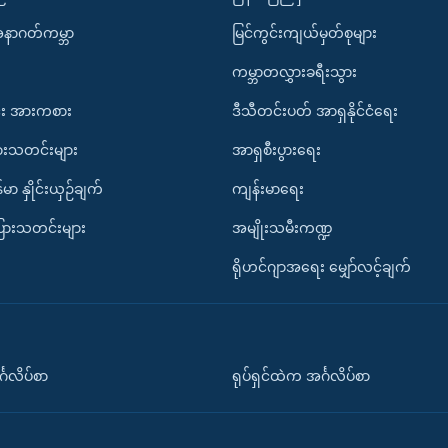
အနာဂတ်ကမ္ဘာ
မြင်ကွင်းကျယ်မှတ်စုများ
ကမ္ဘာတလွှားခရီးသွား
း အားကစား
ဒီသီတင်းပတ် အာရှနိုင်ငံရေး
ားသတင်းများ
အာရှစီးပွားရေး
်မာ နှိုင်းယှဉ်ချက်
ကျန်းမာရေး
ပြားသတင်းများ
အမျိုးသမီးကဏ္ဍ
ရိုဟင်ဂျာအရေး မျှော်လင့်ချက်
်္ဂလိပ်စာ
ရုပ်ရှင်ထဲက အင်္ဂလိပ်စာ