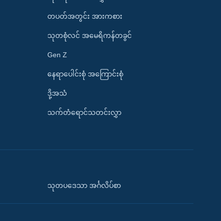
တပတ်အတွင်း အားကစား
သုတစုံလင် အမေရိကန်တခွင်
Gen Z
နေရာပေါင်းစုံ အကြောင်းစုံ
ဒို့အသံ
သက်တံရောင်သတင်းလွှာ
သုတပဒေသာ အင်္ဂလိပ်စာ