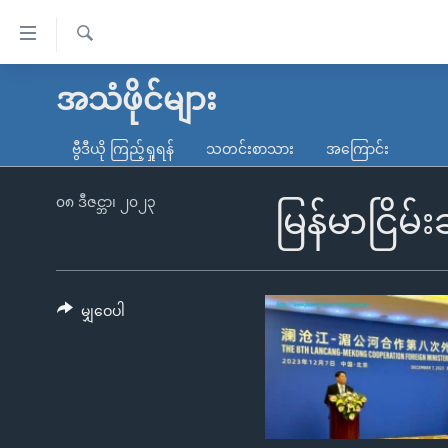
သုံး
ရ
ရှာဖွေ
လွယ်ကူ
မူလစာမျက်နှာ
အသံဖိုင်များ
ရ
စေ
မြန်မာ
လာ
ဗွီဒီယို ကြည့်ရှုရန်
သတင်းစာသား
အကြောင်း
သည့်
ဒ်
ကမ္ဘာ့သတင်းများ
Link
ဗွီဒီယို
နိုင်ငံတကာ
၀၈ ဒီဇင္ဘာ၊ ၂၀၂၃
မြန်မာငြိမ်
များ
သတင်းလွတ်လပ်ခွင့်
အမေရိကန်
ပင်မ
ရပ်ဝန်းတခု လမ်းတခု အလွန်
တရုတ်
အကြောင်းအရာ
အင်္ဂလိပ်စာလေ့လာမယ်
အစ္စရေး-ပါလက်စတိုင်း
မျှဝေပါ
သို့
အပတ်စဉ်ကဏ္ဍများ
အမေရိကန်သုံးအီဒီယံ
ကျော်
ကြည့်
ရေဒီယိုနှင့်ရုပ်သံ အချက်အလက်များ
မကြေးမုံရဲ့ အင်္ဂလိပ်စာ
ရေဒီယို
ရန်
ရေဒီယို/တီဗွီအစီအစဉ်
ရုပ်ရှင်ထဲက အင်္ဂလိပ်စာ
တီဗွီ
ပင်မ