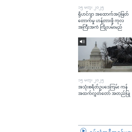
၁၅ မတ္၊ ၂၀၂၅
ရိုဟင်ဂျာ အထောက်အပံ့ဖြတ်
တောက်မှု ဟန့်တားဖို့ ကုလ
အကြီးအကဲ ကြိုးပမ်းမည်
၁၅ မတ္၊ ၂၀၂၅
အသုံးစရိတ်ဥပဒေကြမ်း ကန်
အထက်လွှတ်တော် အတည်ပြု