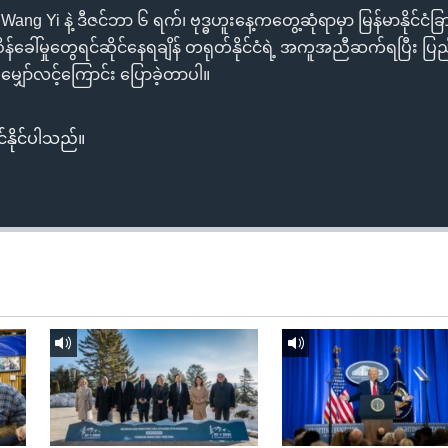
Wang Yi နဲ့ ဒီဇင်ဘာ ၆ ရက်၊ ဗုဒ္ဓဟူးနေ့ကတွေ့ဆုံရာမှာ မြန်မာနိုင်ငံခ
စိန်ခေါ်မှုတွေရင်ဆိုင်နေရချိန် တရုတ်နိုင်ငံရဲ့ အကူအညီဆက်ရပြီး ပြ
မျှော်လင့်ကြောင်း ပြောခဲ့တာပါ။
်နိုင်ပါသည်။