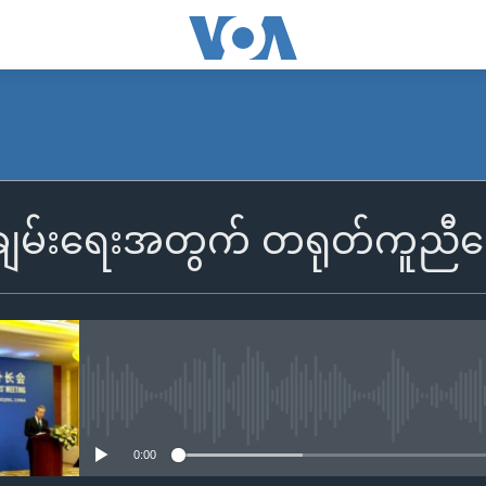
းချမ်းရေးအတွက် တရုတ်ကူညီပေးဖ
No media source currently availa
0:00