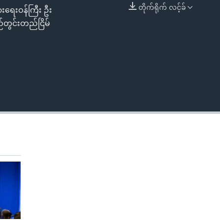
တိုက်ရိုက် လင့်ခ်
ြားရေးဝန်ကြီး ဦး
EMBED
ည်တွင်းတည်ငြိမ်