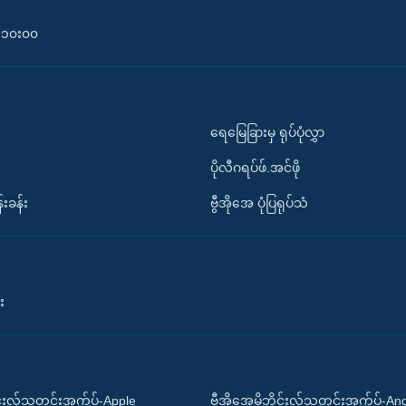
၀-၁၀း၀၀
ရေမြေခြားမှ ရုပ်ပုံလွှာ
ပိုလီဂရပ်ဖ်.အင်ဖို
်းခန်း
ဗွီအိုအေ ပုံပြရုပ်သံ
း
ိုင်းလ်သတင်းအက်ပ်-Apple
ဗွီအိုအေမိုဘိုင်းလ်သတင်းအက်ပ်-An