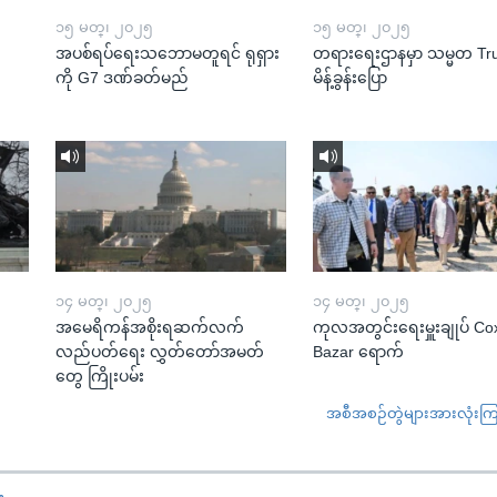
၁၅ မတ္၊ ၂၀၂၅
၁၅ မတ္၊ ၂၀၂၅
အပစ်ရပ်ရေးသဘောမတူရင် ရုရှား
တရားရေးဌာနမှာ သမ္မတ T
ကို G7 ဒဏ်ခတ်မည်
မိန့်ခွန်းပြော
၁၄ မတ္၊ ၂၀၂၅
၁၄ မတ္၊ ၂၀၂၅
အမေရိကန်အစိုးရဆက်လက်
ကုလအတွင်းရေးမှူးချုပ် Co
လည်ပတ်ရေး လွှတ်တော်အမတ်
Bazar ရောက်
တွေ ကြိုးပမ်း
အစီအစဉ်တွဲများအားလုံးကြည့