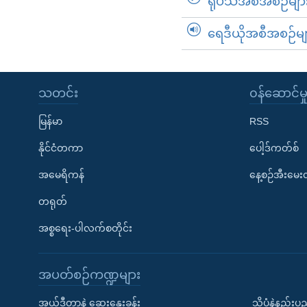
ရုပ်သံအစီအစဉ်မျာ
ရေဒီယိုအစီအစဉ်မျ
သတင်း
၀န်ဆောင်မှ
မြန်မာ
RSS
နိုင်ငံတကာ
ပေါ့ဒ်ကတ်စ်
အမေရိကန်
နေ့စဉ်အီးမေ
တရုတ်
အစ္စရေး-ပါလက်စတိုင်း
အပတ်စဉ်ကဏ္ဍများ
အယ်ဒီတာနဲ့ ဆွေးနွေးခန်း
သိပ္ပံနဲ့နည်း