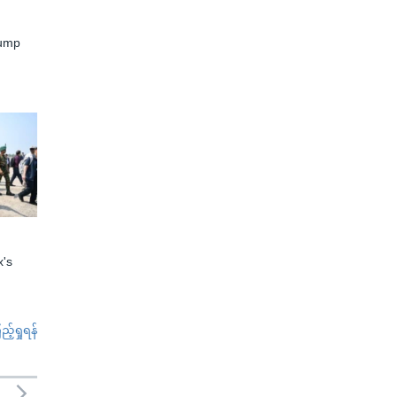
rump
x's
်ရှုရန်