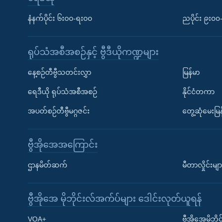
နံနက်ပိုင်း ၆း၀၀-ရး၀၀
ညပိုင်း ၉း၀
ရုပ်သံအစီအစဉ်နှင့် ဗွီဒီယိုကဏ္ဍများ
နေ့စဉ်တီဗွီသတင်းလွှာ
မြန်မာ
ရေဒီယို ရုပ်သံအစီအစဉ်
နိုင်ငံတကာ
အပတ်စဉ်တီဗွီမဂ္ဂဇင်း
တွေ့ဆုံမေးမြန
ဗွီအိုအေအကြောင်း
ဌာနမိတ်ဆက်
မီတာလှိုင်းမျာ
ဗွီအိုအေ မိုဘိုင်းလ်အက်ပ်များ ဒေါင်းလုတ်ယူရန်
Learning English
VOA+
ဗွီအိုအေမိုဘ