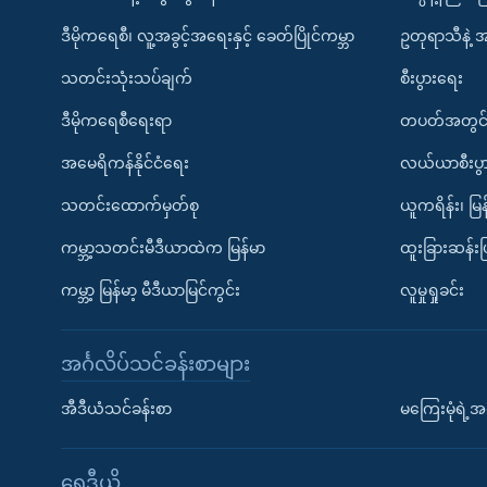
ဒီမိုကရေစီ၊ လူ့အခွင့်အရေးနှင့် ခေတ်ပြိုင်ကမ္ဘာ
ဥတုရာသီနဲ့ 
သတင်းသုံးသပ်ချက်
စီးပွားရေး
ဒီမိုကရေစီရေးရာ
တပတ်အတွင်
အမေရိကန်နိုင်ငံရေး
လယ်ယာစီးပွ
သတင်းထောက်မှတ်စု
ယူကရိန်း၊ မြန
ကမ္ဘာ့သတင်းမီဒီယာထဲက မြန်မာ
ထူးခြားဆန်း
ကမ္ဘာ့ မြန်မာ့ မီဒီယာမြင်ကွင်း
လူမှုရှုခင်း
အင်္ဂလိပ်သင်ခန်းစာများ
အီဒီယံသင်ခန်းစာ
မကြေးမုံရဲ့အင
ရေဒီယို