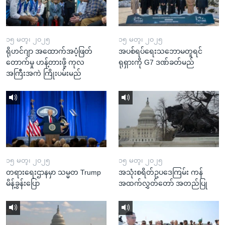
၁၅ မတ္၊ ၂၀၂၅
၁၅ မတ္၊ ၂၀၂၅
ရိုဟင်ဂျာ အထောက်အပံ့ဖြတ်
အပစ်ရပ်ရေးသဘောမတူရင်
တောက်မှု ဟန့်တားဖို့ ကုလ
ရုရှားကို G7 ဒဏ်ခတ်မည်
အကြီးအကဲ ကြိုးပမ်းမည်
၁၅ မတ္၊ ၂၀၂၅
၁၅ မတ္၊ ၂၀၂၅
တရားရေးဌာနမှာ သမ္မတ Trump
အသုံးစရိတ်ဥပဒေကြမ်း ကန်
မိန့်ခွန်းပြော
အထက်လွှတ်တော် အတည်ပြု