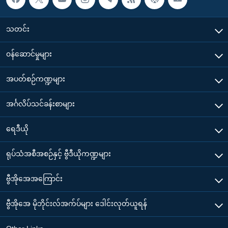
သတင်း
၀န်ဆောင်မှုများ
အပတ်စဉ်ကဏ္ဍများ
အင်္ဂလိပ်သင်ခန်းစာများ
ရေဒီယို
ရုပ်သံအစီအစဉ်နှင့် ဗွီဒီယိုကဏ္ဍများ
ဗွီအိုအေအကြောင်း
ဗွီအိုအေ မိုဘိုင်းလ်အက်ပ်များ ဒေါင်းလုတ်ယူရန်