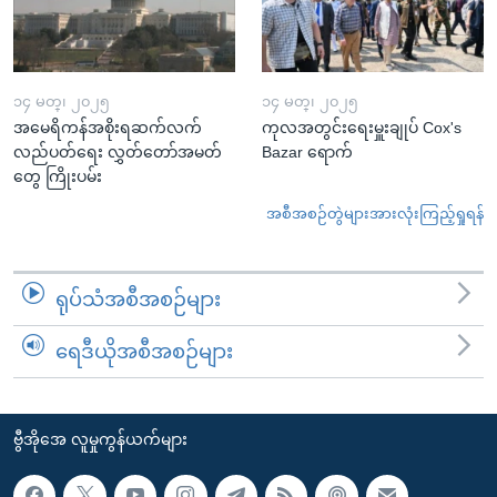
၁၄ မတ္၊ ၂၀၂၅
၁၄ မတ္၊ ၂၀၂၅
အမေရိကန်အစိုးရဆက်လက်
ကုလအတွင်းရေးမှူးချုပ် Cox's
လည်ပတ်ရေး လွှတ်တော်အမတ်
Bazar ရောက်
တွေ ကြိုးပမ်း
အစီအစဉ်တွဲများအားလုံးကြည့်ရှုရန်
ရုပ်သံအစီအစဉ်များ
ရေဒီယိုအစီအစဉ်များ
ဗွီအိုအေ လူမှုကွန်ယက်များ