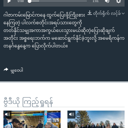
အ
0:00
1:01
သုတပဒေသာ အင်္ဂလိပ်စာ
ညွန်း
Learning English
တိုက်ရိုက် လင့်ခ်
ဂါဇာကမ်းမြောင်ကနေ ထွက်ပြေးဖို့ကြိုးစား
စာမျက်နှာ
နေကြတဲ့ ပါလက်စတိုင်းအရပ်သားတွေကို
သို့
ဗွီအိုအေ လူမှုကွန်ယက်များ
တတ်နိုင်သမျှအကာအကွယ်ပေးသွားမယ်ဆိုတဲ့ပြောဆိုချက်
ကျော်
အတိုင်း အစ္စရေးဘက်က မဆောင်ရွက်နိုင်ခဲ့ဘူးလို့ အမေရိကန်က
ကြည့်
တနင်္ဂနွေနေ့က ပြောလိုက်ပါတယ်။
ရန်
ဘာသာစကားများ
ရှာဖွေ
ရန်
မျှဝေပါ
နေရာ
သို့
ကျော်
ရန်
ဗွီဒီယို ကြည့်ရှုရန်