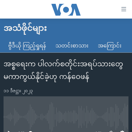
သုံး
ရ
လွယ်ကူ
အသံဖိုင်များ
မူလစာမျက်နှာ
စေ
မြန်မာ
ဗွီဒီယို ကြည့်ရှုရန်
သတင်းစာသား
အကြောင်း
သည့်
ကမ္ဘာ့သတင်းများ
Link
အစ္စရေးက ပါလက်စတိုင်းအရပ်သားတွေ
ဗွီဒီယို
နိုင်ငံတကာ
များ
သတင်းလွတ်လပ်ခွင့်
အမေရိကန်
မကာကွယ်နိုင်ခဲ့ဟု ကန်ဝေဖန်
ပင်မ
ရပ်ဝန်းတခု လမ်းတခု အလွန်
တရုတ်
အကြောင်းအရာ
၁၁ ဒီဇင္ဘာ၊ ၂၀၂၃
သို့
အင်္ဂလိပ်စာလေ့လာမယ်
အစ္စရေး-ပါလက်စတိုင်း
ကျော်
အပတ်စဉ်ကဏ္ဍများ
အမေရိကန်သုံးအီဒီယံ
ကြည့်
ရေဒီယိုနှင့်ရုပ်သံ အချက်အလက်များ
မကြေးမုံရဲ့ အင်္ဂလိပ်စာ
ရေဒီယို
ရန်
No media source currently available
ပင်မ
ရေဒီယို/တီဗွီအစီအစဉ်
ရုပ်ရှင်ထဲက အင်္ဂလိပ်စာ
တီဗွီ