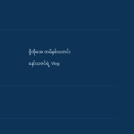
ဗွီအိုအေ တမိနစ်သတင်း
နော်သဇင်ရဲ့ Vlog