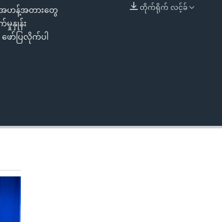
တိုက်ရိုက် လင့်ခ်
မှာ အဟန့်အတားတွေ
EMBED
ှုနှုန်း
ဖော်ပြလိုက်ပါ