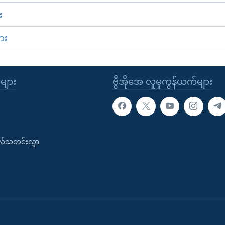
း
ား
ုများ
ဗွီအိုအေ လူမှုကွန်ယက်များ
းလ်သတင်းလွှာ