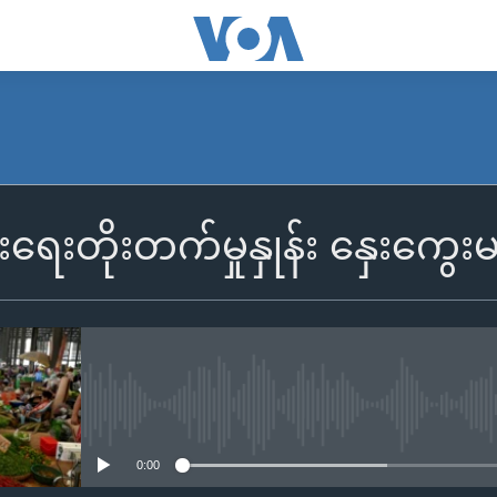
ွားရေးတိုးတက်မှုနှုန်း နှေးကွေ
No media source currently availa
0:00