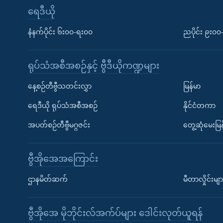
ရေဒီယို
နံနက်ပိုင်း ၆း၀၀-ရး၀၀
ညပိုင်း ၉း၀
ရုပ်သံအစီအစဉ်နှင့် ဗွီဒီယိုကဏ္ဍများ
နေ့စဉ်တီဗွီသတင်းလွှာ
မြန်မာ
ရေဒီယို ရုပ်သံအစီအစဉ်
နိုင်ငံတကာ
အပတ်စဉ်တီဗွီမဂ္ဂဇင်း
တွေ့ဆုံမေးမြန
ဗွီအိုအေအကြောင်း
ဌာနမိတ်ဆက်
မီတာလှိုင်းမျာ
ဗွီအိုအေ မိုဘိုင်းလ်အက်ပ်များ ဒေါင်းလုတ်ယူရန်
Learning English