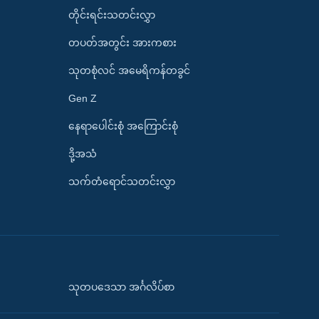
တိုင်းရင်းသတင်းလွှာ
တပတ်အတွင်း အားကစား
သုတစုံလင် အမေရိကန်တခွင်
Gen Z
နေရာပေါင်းစုံ အကြောင်းစုံ
ဒို့အသံ
သက်တံရောင်သတင်းလွှာ
သုတပဒေသာ အင်္ဂလိပ်စာ