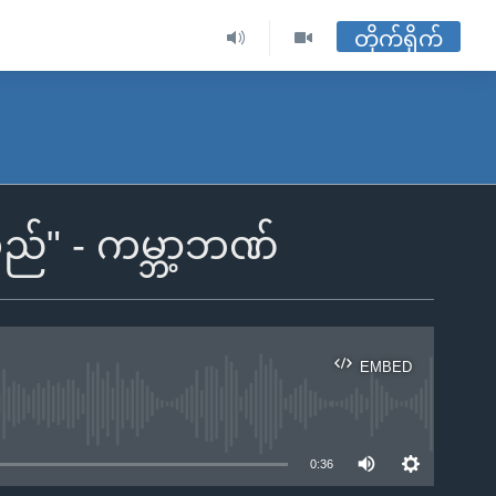
တိုက်ရိုက်
းမည်" - ကမ္ဘာ့ဘဏ်
EMBED
ble
0:36