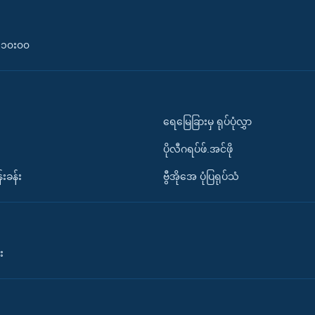
၀-၁၀း၀၀
ရေမြေခြားမှ ရုပ်ပုံလွှာ
ပိုလီဂရပ်ဖ်.အင်ဖို
်းခန်း
ဗွီအိုအေ ပုံပြရုပ်သံ
း