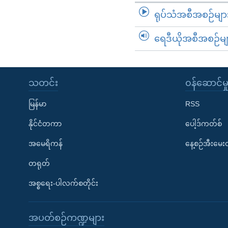
ရုပ်သံအစီအစဉ်မျာ
ရေဒီယိုအစီအစဉ်မျ
သတင်း
၀န်ဆောင်မှ
မြန်မာ
RSS
နိုင်ငံတကာ
ပေါ့ဒ်ကတ်စ်
အမေရိကန်
နေ့စဉ်အီးမေ
တရုတ်
အစ္စရေး-ပါလက်စတိုင်း
အပတ်စဉ်ကဏ္ဍများ