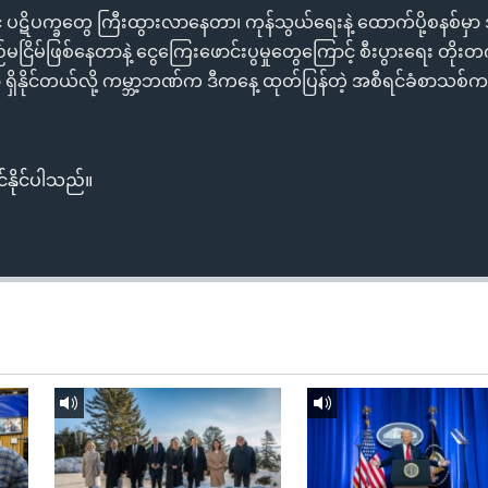
ိုင် ပဋိပက္ခတွေ ကြီးထွားလာနေတာ၊ ကုန်သွယ်ရေးနဲ့ ထောက်ပို့စနစ်
ိမ်ဖြစ်နေတာနဲ့ ငွေကြေးဖောင်းပွမှုတွေကြောင့် စီးပွားရေး တိုးတက်မ
ိုင်တယ်လို့ ကမ္ဘာ့ဘဏ်က ဒီကနေ့ ထုတ်ပြန်တဲ့ အစီရင်ခံစာသစ်က 
်နိုင်ပါသည်။