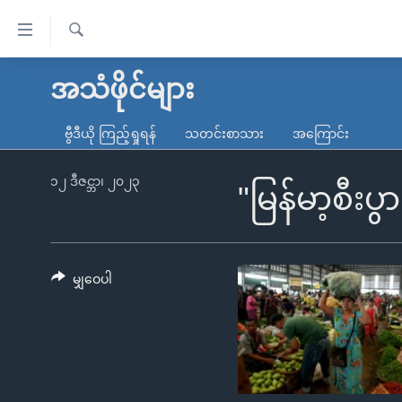
သုံး
ရ
ရှာဖွေ
လွယ်ကူ
မူလစာမျက်နှာ
အသံဖိုင်များ
ရ
စေ
မြန်မာ
လာ
ဗွီဒီယို ကြည့်ရှုရန်
သတင်းစာသား
အကြောင်း
သည့်
ဒ်
ကမ္ဘာ့သတင်းများ
Link
ဗွီဒီယို
နိုင်ငံတကာ
၁၂ ဒီဇင္ဘာ၊ ၂၀၂၃
"မြန်မာ့စီးပ
များ
သတင်းလွတ်လပ်ခွင့်
အမေရိကန်
ပင်မ
ရပ်ဝန်းတခု လမ်းတခု အလွန်
တရုတ်
အကြောင်းအရာ
အင်္ဂလိပ်စာလေ့လာမယ်
အစ္စရေး-ပါလက်စတိုင်း
မျှဝေပါ
သို့
အပတ်စဉ်ကဏ္ဍများ
အမေရိကန်သုံးအီဒီယံ
ကျော်
ကြည့်
ရေဒီယိုနှင့်ရုပ်သံ အချက်အလက်များ
မကြေးမုံရဲ့ အင်္ဂလိပ်စာ
ရေဒီယို
ရန်
ရေဒီယို/တီဗွီအစီအစဉ်
ရုပ်ရှင်ထဲက အင်္ဂလိပ်စာ
တီဗွီ
ပင်မ