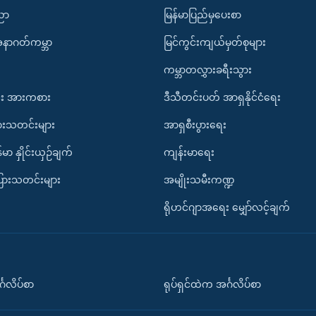
ပညာ
မြန်မာပြည်မှပေးစာ
အနာဂတ်ကမ္ဘာ
မြင်ကွင်းကျယ်မှတ်စုများ
ကမ္ဘာတလွှားခရီးသွား
း အားကစား
ဒီသီတင်းပတ် အာရှနိုင်ငံရေး
ားသတင်းများ
အာရှစီးပွားရေး
်မာ နှိုင်းယှဉ်ချက်
ကျန်းမာရေး
ပြားသတင်းများ
အမျိုးသမီးကဏ္ဍ
ရိုဟင်ဂျာအရေး မျှော်လင့်ချက်
်္ဂလိပ်စာ
ရုပ်ရှင်ထဲက အင်္ဂလိပ်စာ