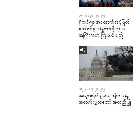
၁၅ မတ္၊ ၂၀၂၅
ရိုဟင်ဂျာ အထောက်အပံ့ဖြတ်
တောက်မှု ဟန့်တားဖို့ ကုလ
အကြီးအကဲ ကြိုးပမ်းမည်
၁၅ မတ္၊ ၂၀၂၅
အသုံးစရိတ်ဥပဒေကြမ်း ကန်
အထက်လွှတ်တော် အတည်ပြု