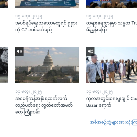
၁၅ မတ္၊ ၂၀၂၅
၁၅ မတ္၊ ၂၀၂၅
အပစ်ရပ်ရေးသဘောမတူရင် ရုရှား
တရားရေးဌာနမှာ သမ္မတ T
ကို G7 ဒဏ်ခတ်မည်
မိန့်ခွန်းပြော
၁၄ မတ္၊ ၂၀၂၅
၁၄ မတ္၊ ၂၀၂၅
အမေရိကန်အစိုးရဆက်လက်
ကုလအတွင်းရေးမှူးချုပ် Co
လည်ပတ်ရေး လွှတ်တော်အမတ်
Bazar ရောက်
တွေ ကြိုးပမ်း
အစီအစဉ်တွဲများအားလုံးကြည့