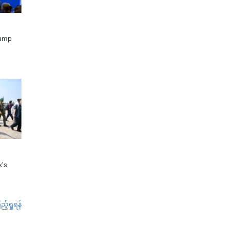
rump
x's
်ရှုရန်