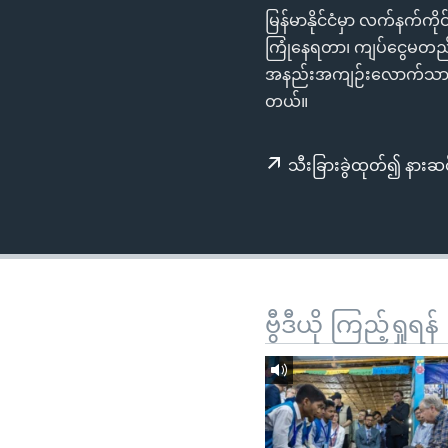
သုတပဒေသာ အင်္ဂလိပ်စာ
အ
မြန်မာနိုင်ငံမှာ လက်နက်က
ညွန်း
ကြုံနေရတာ၊ ကျပ်ငွေမတည်မငြ
စာမျက်နှာ
အနည်းအကျဉ်းလောက်သာ ရှိန
သို့
တယ်။
ကျော်
ကြည့်
သီးခြားခွဲထုတ်၍ နားဆင
ရန်
ရှာဖွေ
ရန်
နေရာ
သို့
ကျော်
ဗွီဒီယို ကြည့်ရှုရန်
ရန်