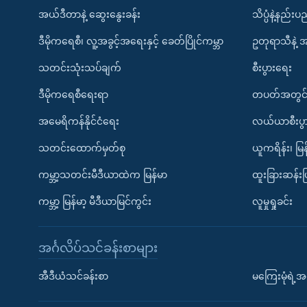
အယ်ဒီတာနဲ့ ဆွေးနွေးခန်း
သိပ္ပံနဲ့နည်း
ဒီမိုကရေစီ၊ လူ့အခွင့်အရေးနှင့် ခေတ်ပြိုင်ကမ္ဘာ
ဥတုရာသီနဲ့ 
သတင်းသုံးသပ်ချက်
စီးပွားရေး
ဒီမိုကရေစီရေးရာ
တပတ်အတွင်
အမေရိကန်နိုင်ငံရေး
လယ်ယာစီးပွ
သတင်းထောက်မှတ်စု
ယူကရိန်း၊ မြန
ကမ္ဘာ့သတင်းမီဒီယာထဲက မြန်မာ
ထူးခြားဆန်း
ကမ္ဘာ့ မြန်မာ့ မီဒီယာမြင်ကွင်း
လူမှုရှုခင်း
အင်္ဂလိပ်သင်ခန်းစာများ
အီဒီယံသင်ခန်းစာ
မကြေးမုံရဲ့အင