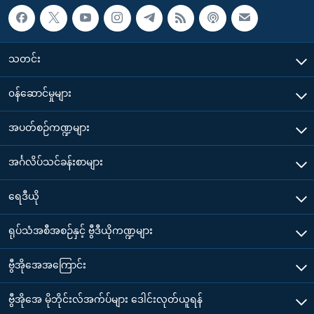
သတင်း
၀န်ဆောင်မှုများ
အပတ်စဉ်ကဏ္ဍများ
အင်္ဂလိပ်သင်ခန်းစာများ
ရေဒီယို
ရုပ်သံအစီအစဉ်နှင့် ဗွီဒီယိုကဏ္ဍများ
ဗွီအိုအေအကြောင်း
ဗွီအိုအေ မိုဘိုင်းလ်အက်ပ်များ ဒေါင်းလုတ်ယူရန်