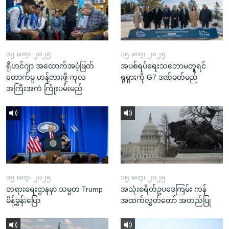
၁၅ မတ္၊ ၂၀၂၅
၁၅ မတ္၊ ၂၀၂၅
ရိုဟင်ဂျာ အထောက်အပံ့ဖြတ်
အပစ်ရပ်ရေးသဘောမတူရင်
တောက်မှု ဟန့်တားဖို့ ကုလ
ရုရှားကို G7 ဒဏ်ခတ်မည်
အကြီးအကဲ ကြိုးပမ်းမည်
၁၅ မတ္၊ ၂၀၂၅
၁၅ မတ္၊ ၂၀၂၅
တရားရေးဌာနမှာ သမ္မတ Trump
အသုံးစရိတ်ဥပဒေကြမ်း ကန်
မိန့်ခွန်းပြော
အထက်လွှတ်တော် အတည်ပြု