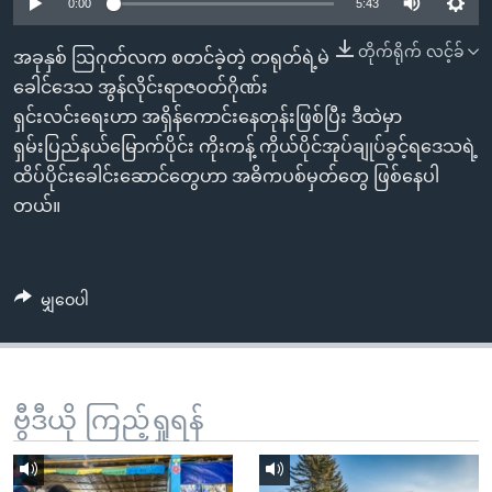
အ
0:00
5:43
သုတပဒေသာ အင်္ဂလိပ်စာ
ညွန်း
Learning English
တိုက်ရိုက် လင့်ခ်
အခုနှစ် ဩဂုတ်လက စတင်ခဲ့တဲ့ တရုတ်ရဲ့မဲ
စာမျက်နှာ
ခေါင်ဒေသ အွန်လိုင်းရာဇဝတ်ဂိုဏ်း
သို့
ဗွီအိုအေ လူမှုကွန်ယက်များ
ရှင်းလင်းရေးဟာ အရှိန်ကောင်းနေတုန်းဖြစ်ပြီး ဒီထဲမှာ
ကျော်
ရှမ်းပြည်နယ်မြောက်ပိုင်း ကိုးကန့် ကိုယ်ပိုင်အုပ်ချုပ်ခွင့်ရဒေသရဲ့
ကြည့်
ထိပ်ပိုင်းခေါင်းဆောင်တွေဟာ အဓိကပစ်မှတ်တွေ ဖြစ်နေပါ
ရန်
ဘာသာစကားများ
တယ်။
ရှာဖွေ
ရန်
နေရာ
မျှဝေပါ
သို့
ကျော်
ရန်
ဗွီဒီယို ကြည့်ရှုရန်