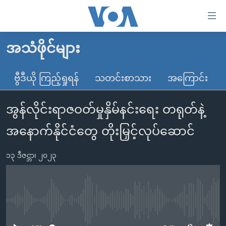
သုံး
ရ
လွယ်ကူ
အသံဖိုင်များ
မူလစာမျက်နှာ
စေ
မြန်မာ
ဗွီဒီယို ကြည့်ရှုရန်
သတင်းစာသား
အကြောင်း
သည့်
ကမ္ဘာ့သတင်းများ
Link
အွန်လိုင်းရာဇဝတ်မှုနှိမ်နင်းရေး တရုတ်နဲ့
ဗွီဒီယို
နိုင်ငံတကာ
များ
သတင်းလွတ်လပ်ခွင့်
အမေရိကန်
အနောက်နိုင်ငံတွေ တိုးမြှင့်လုပ်ဆောင်
ပင်မ
ရပ်ဝန်းတခု လမ်းတခု အလွန်
တရုတ်
အကြောင်းအရာ
၁၃ ဒီဇင္ဘာ၊ ၂၀၂၃
သို့
အင်္ဂလိပ်စာလေ့လာမယ်
အစ္စရေး-ပါလက်စတိုင်း
ကျော်
အပတ်စဉ်ကဏ္ဍများ
အမေရိကန်သုံးအီဒီယံ
ကြည့်
ရေဒီယိုနှင့်ရုပ်သံ အချက်အလက်များ
မကြေးမုံရဲ့ အင်္ဂလိပ်စာ
ရေဒီယို
ရန်
No media source currently available
ပင်မ
ရေဒီယို/တီဗွီအစီအစဉ်
ရုပ်ရှင်ထဲက အင်္ဂလိပ်စာ
တီဗွီ