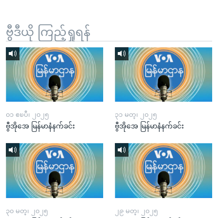
ဗွီဒီယို ကြည့်ရှုရန်
၀၁ ဧၿပီ၊ ၂၀၂၅
၃၁ မတ္၊ ၂၀၂၅
ဗွီအိုအေ မြန်မာနံနက်ခင်း
ဗွီအိုအေ မြန်မာနံနက်ခင်း
၃၀ မတ္၊ ၂၀၂၅
၂၉ မတ္၊ ၂၀၂၅