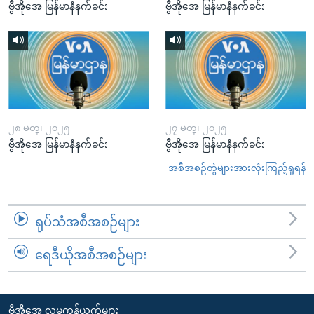
ဗွီအိုအေ မြန်မာနံနက်ခင်း
ဗွီအိုအေ မြန်မာနံနက်ခင်း
၂၈ မတ္၊ ၂၀၂၅
၂၇ မတ္၊ ၂၀၂၅
ဗွီအိုအေ မြန်မာနံနက်ခင်း
ဗွီအိုအေ မြန်မာနံနက်ခင်း
အစီအစဉ်တွဲများအားလုံးကြည့်ရှုရန်
ရုပ်သံအစီအစဉ်များ
ရေဒီယိုအစီအစဉ်များ
ဗွီအိုအေ လူမှုကွန်ယက်များ