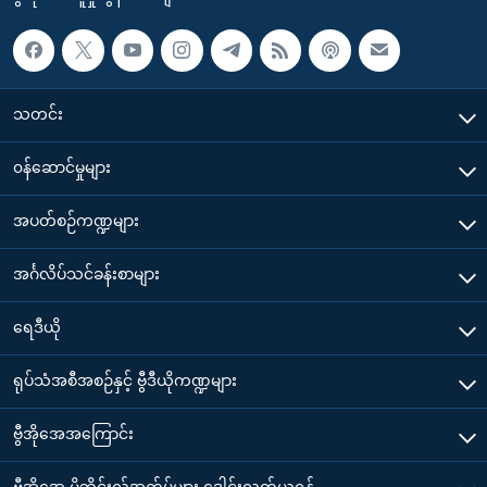
သတင်း
၀န်ဆောင်မှုများ
အပတ်စဉ်ကဏ္ဍများ
အင်္ဂလိပ်သင်ခန်းစာများ
ရေဒီယို
ရုပ်သံအစီအစဉ်နှင့် ဗွီဒီယိုကဏ္ဍများ
ဗွီအိုအေအကြောင်း
ဗွီအိုအေ မိုဘိုင်းလ်အက်ပ်များ ဒေါင်းလုတ်ယူရန်