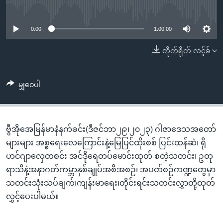
အ
No media source currently available
သုတပဒေသာ အင်္ဂလိပ်စာ
ညွန်း
Learning English
စာမျက်နှာ
0:00
1:00:00
သို့
ဗွီအိုအေ လူမှုကွန်ယက်များ
တိုက်ရိုက် လင့်ခ်
ကျော်
ကြည့်
ရန်
မျှဝေပါ
ဘာသာစကားများ
ရှာဖွေ
ရန်
နေရာ
ဗွီအိုအေမြန်မာနံနက်ခင်း(ဒီဇင်ဘာ၂၉၊၂၀၂၃) ဂါဇာဒေသအတော်
သို့
များများ အစ္စရေးလေကြောင်းနဲ့မြေပြင်ထိုးစစ် ပြင်းထန်ဆဲ၊ ရို
ကျော်
ဟင်ဂျာလှေတစင်း အင်ဒိုရေတပ်မောင်းထုတ် စတဲ့သတင်း၊ ဥတု
ရန်
ရာသီနဲ့အနာဂတ်ကမ္ဘာနှစ်ချုပ်အစီအစဉ်၊ အပတ်စဉ်ကဏ္ဍတွေမှာ
သတင်းသုံးသပ်ချက်၊ကျန်းမာရေး၊တိုင်းရင်းသတင်းလွှာတို့ထုတ်
လွှင့်ပေးပါမယ်။