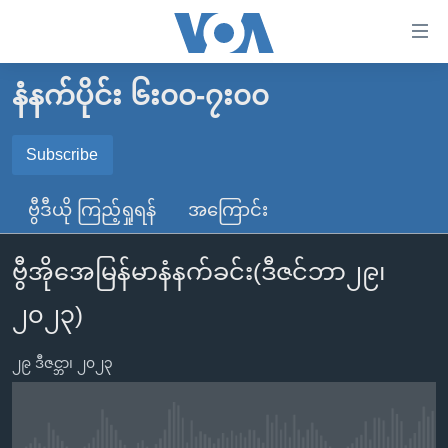
သုံး
ရ
လွယ်ကူ
နံနက်ပိုင်း ၆း၀၀-၇း၀၀
မူလစာမျက်နှာ
စေ
မြန်မာ
Subscribe
သည့်
SUBSCRIBE
ကမ္ဘာ့သတင်းများ
Link
ဗွီဒီယို ကြည့်ရှုရန်
အကြောင်း
ဗွီဒီယို
နိုင်ငံတကာ
များ
Spotify
သတင်းလွတ်လပ်ခွင့်
အမေရိကန်
ပင်မ
ဗွီအိုအေမြန်မာနံနက်ခင်း(ဒီဇင်ဘာ၂၉၊
ရပ်ဝန်းတခု လမ်းတခု အလွန်
တရုတ်
အကြောင်းအရာ
ရယူရန်
၂၀၂၃)
သို့
အင်္ဂလိပ်စာလေ့လာမယ်
အစ္စရေး-ပါလက်စတိုင်း
ကျော်
အပတ်စဉ်ကဏ္ဍများ
အမေရိကန်သုံးအီဒီယံ
၂၉ ဒီဇင္ဘာ၊ ၂၀၂၃
ကြည့်
ရေဒီယိုနှင့်ရုပ်သံ အချက်အလက်များ
မကြေးမုံရဲ့ အင်္ဂလိပ်စာ
ရေဒီယို
ရန်
ပင်မ
ရေဒီယို/တီဗွီအစီအစဉ်
ရုပ်ရှင်ထဲက အင်္ဂလိပ်စာ
တီဗွီ