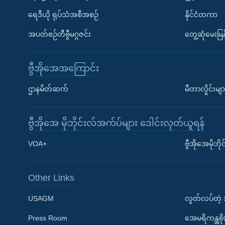
ရေဒီယို ရုပ်သံအစီအစဉ်
နိုင်ငံတကာ
အပတ်စဉ်တီဗွီမဂ္ဂဇင်း
တွေ့ဆုံမေးမြန
ဗွီအိုအေအကြောင်း
ဌာနမိတ်ဆက်
မီတာလှိုင်းမျာ
ဗွီအိုအေ မိုဘိုင်းလ်အက်ပ်များ ဒေါင်းလုတ်ယူရန်
Learning English
VOA+
ဗွီအိုအေမိုဘ
ဗွီအိုအေ လူမှုကွန်ယက်များ
Other Links
USAGM
လွတ်လပ်တဲ့
Press Room
အေမရိကန္အစိ
ဘာသာစကားများ