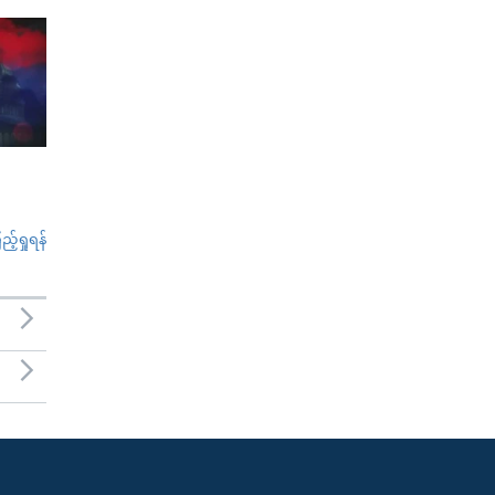
်ရှုရန်