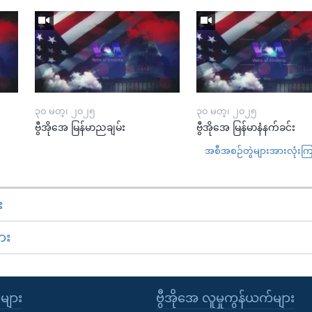
၃၀ မတ္၊ ၂၀၂၅
၃၀ မတ္၊ ၂၀၂၅
ဗွီအိုအေ မြန်မာညချမ်း
ဗွီအိုအေ မြန်မာနံနက်ခင်း
အစီအစဉ်တွဲများအားလုံးကြည့
း
ား
ုများ
ဗွီအိုအေ လူမှုကွန်ယက်များ