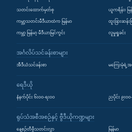
သတင်းထောက်မှတ်စု
ယူကရိန်း၊ မြန
ကမ္ဘာ့သတင်းမီဒီယာထဲက မြန်မာ
ထူးခြားဆန်း
ကမ္ဘာ့ မြန်မာ့ မီဒီယာမြင်ကွင်း
လူမှုရှုခင်း
အင်္ဂလိပ်သင်ခန်းစာများ
အီဒီယံသင်ခန်းစာ
မကြေးမုံရဲ့အင
ရေဒီယို
နံနက်ပိုင်း ၆း၀၀-ရး၀၀
ညပိုင်း ၉း၀
ရုပ်သံအစီအစဉ်နှင့် ဗွီဒီယိုကဏ္ဍများ
နေ့စဉ်တီဗွီသတင်းလွှာ
မြန်မာ