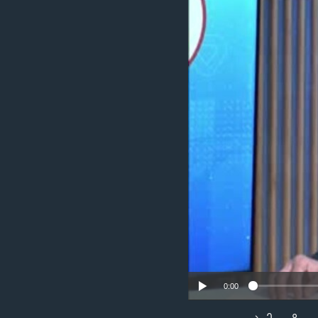
သုတပဒေသာ အင်္ဂလိပ်စာ
အ
ညွန်း
စာမျက်နှာ
သို့
ကျော်
ကြည့်
ရန်
ရှာဖွေ
ရန်
နေရာ
သို့
ကျော်
ရန်
0:00