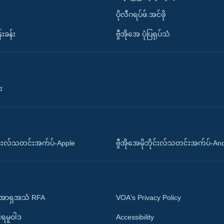
ပိုလီဂရပ်ဖ်.အင်ဖို
်းခန်း
ဗွီအိုအေ ပုံပြရုပ်သံ
း
ိုင်းလ်သတင်းအက်ပ်-Apple
ဗွီအိုအေမိုဘိုင်းလ်သတင်းအက်ပ်-An
 အာရှအသံ RFA
VOA's Privacy Policy
ုးရမူဝါဒ
Accessibility