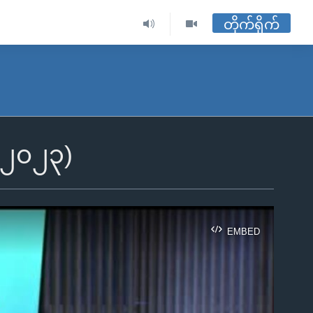
တိုက်ရိုက်
၊ ၂၀၂၃)
EMBED