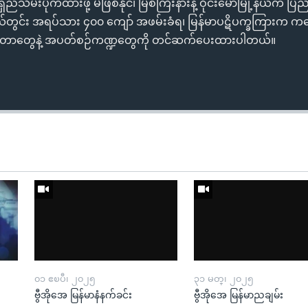
်သိမ်းပိုက်ထားဖို့ မဖြစ်နိုင်၊ မြစ်ကြီးနားနဲ့ ဝိုင်းမော်မြို့နယ်က ပြည
ည်နယ်တွင်း အရပ်သား ၄၀၀ ကျော် အဖမ်းခံရ၊ မြန်မာပဋိပက္ခကြားက 
 စတာတွေနဲ့ အပတ်စဉ်ကဏ္ဍတွေကို တင်ဆက်ပေးထားပါတယ်။
၀၁ ဧၿပီ၊ ၂၀၂၅
၃၁ မတ္၊ ၂၀၂၅
ဗွီအိုအေ မြန်မာနံနက်ခင်း
ဗွီအိုအေ မြန်မာညချမ်း