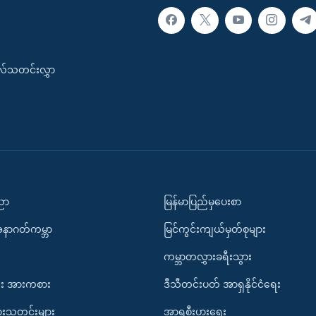
းလ်သတင်းလွှာ
ပညာ
မြန်မာပြည်မှပေးစာ
အနာဂတ်ကမ္ဘာ
မြင်ကွင်းကျယ်မှတ်စုများ
ကမ္ဘာတလွှားခရီးသွား
း အားကစား
ဒီသီတင်းပတ် အာရှနိုင်ငံရေး
ားသတင်းများ
အာရှစီးပွားရေး