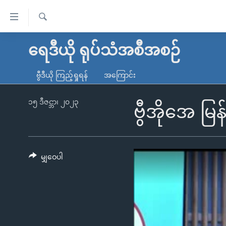
သုံး
ရ
ရှာဖွေ
လွယ်ကူ
မူလစာမျက်နှာ
ရေဒီယို ရုပ်သံအစီအစဉ်
ရ
စေ
မြန်မာ
လာ
ဗွီဒီယို ကြည့်ရှုရန်
အကြောင်း
သည့်
ဒ်
ကမ္ဘာ့သတင်းများ
Link
ဗွီဒီယို
နိုင်ငံတကာ
၁၅ ဒီဇင္ဘာ၊ ၂၀၂၃
ဗွီအိုအေ မ
များ
သတင်းလွတ်လပ်ခွင့်
အမေရိကန်
ပင်မ
ရပ်ဝန်းတခု လမ်းတခု အလွန်
တရုတ်
အကြောင်းအရာ
အင်္ဂလိပ်စာလေ့လာမယ်
အစ္စရေး-ပါလက်စတိုင်း
မျှဝေပါ
သို့
အပတ်စဉ်ကဏ္ဍများ
အမေရိကန်သုံးအီဒီယံ
ကျော်
ကြည့်
ရေဒီယိုနှင့်ရုပ်သံ အချက်အလက်များ
မကြေးမုံရဲ့ အင်္ဂလိပ်စာ
ရေဒီယို
ရန်
ရေဒီယို/တီဗွီအစီအစဉ်
ရုပ်ရှင်ထဲက အင်္ဂလိပ်စာ
တီဗွီ
ပင်မ