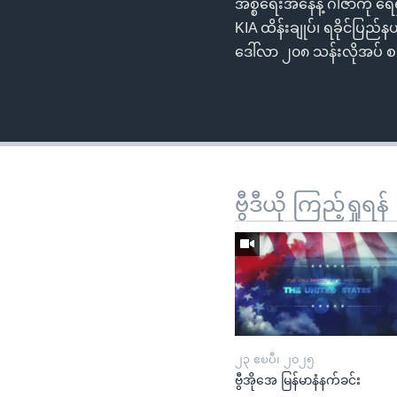
အစ္စရေးအနေနဲ့ ဂါဇာကို ရေရှည
KIA ထိန်းချုပ်၊ ရခိုင်ပြ
ဒေါ်လာ ၂၀၈ သန်းလိုအပ်
ဗွီဒီယို ကြည့်ရှုရန်
၂၃ ဧၿပီ၊ ၂၀၂၅
ဗွီအိုအေ မြန်မာနံနက်ခင်း