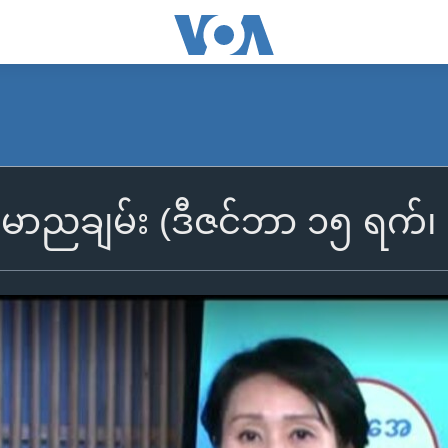
ြန်မာညချမ်း (ဒီဇင်ဘာ ၁၅ ရက်