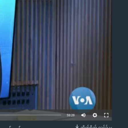
ble
59:28
တိုက်ရိုက် လင့်ခ်