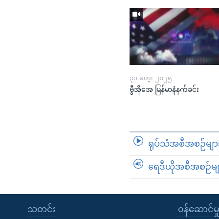
၃၁ မတ္၊ ၂၀၂၅
ဗွီအိုအေ မြန်မာနံနက်ခင်း
ရုပ်သံအစီအစဉ်မျာ
ရေဒီယိုအစီအစဉ်မျ
သတင်း
၀န်ဆောင်မှ