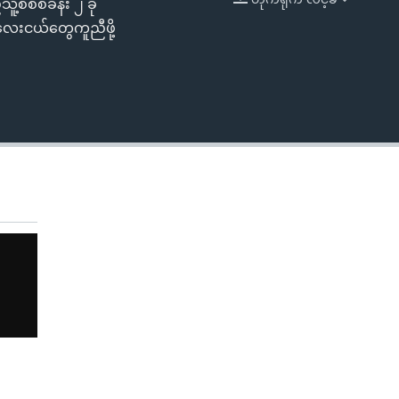
်သူ့စစ်စခန်း ၂ ခု
EMBED
ကလေးငယ်တွေကူညီဖို့