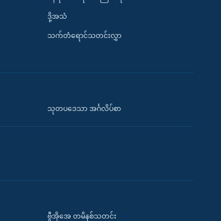
ဒို့အသံ
သက်တံရောင်သတင်းလွှာ
သုတပဒေသာ အင်္ဂလိပ်စာ
ဗွီအိုအေ တမိနစ်သတင်း