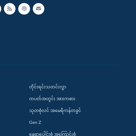
တိုင်းရင်းသတင်းလွှာ
တပတ်အတွင်း အားကစား
သုတစုံလင် အမေရိကန်တခွင်
Gen Z
နေရာပေါင်းစုံ အကြောင်းစုံ