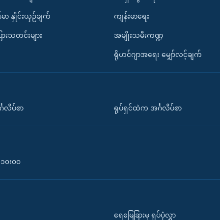
်မာ နှိုင်းယှဉ်ချက်
ကျန်းမာရေး
ပြားသတင်းများ
အမျိုးသမီးကဏ္ဍ
ရိုဟင်ဂျာအရေး မျှော်လင့်ချက်
်္ဂလိပ်စာ
ရုပ်ရှင်ထဲက အင်္ဂလိပ်စာ
၀-၁၀း၀၀
ရေမြေခြားမှ ရုပ်ပုံလွှာ