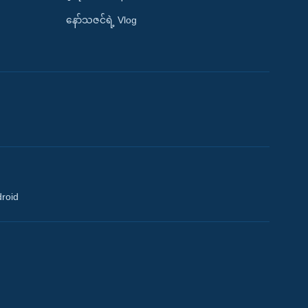
နော်သဇင်ရဲ့ Vlog
droid