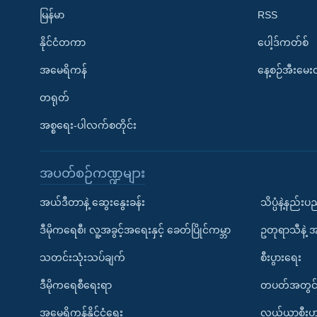
မြန်မာ
RSS
နိုင်ငံတကာ
ပေါ့ဒ်ကတ်စ်
အမေရိကန်
နေ့စဉ်အီးမေ
တရုတ်
အစ္စရေး-ပါလက်စတိုင်း
အပတ်စဉ်ကဏ္ဍများ
အယ်ဒီတာနဲ့ ဆွေးနွေးခန်း
သိပ္ပံနဲ့နည်း
ဒီမိုကရေစီ၊ လူ့အခွင့်အရေးနှင့် ခေတ်ပြိုင်ကမ္ဘာ
ဥတုရာသီနဲ့ 
သတင်းသုံးသပ်ချက်
စီးပွားရေး
ဒီမိုကရေစီရေးရာ
တပတ်အတွင်
အမေရိကန်နိုင်ငံရေး
လယ်ယာစီးပွ