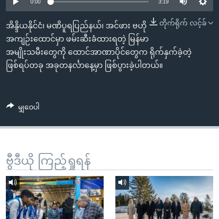
အ
0:00
3:19
သုတပဒေသာ အင်္ဂလိပ်စာ
ညွန်း
Learning English
တိုက်ရိုက် လင့်ခ်
အိန္ဒိယနိုင်ငံ၊ မဏိပူရပြည်နယ်၊ အင်ဖား ဗဟို
စာမျက်နှာ
အကျဉ်းထောင်မှာ ဖမ်းဆီးခံထားရတဲ့ မြန်မာ
သို့
ဗွီအိုအေ လူမှုကွန်ယက်များ
အမျိုးသမီးတွေကို ထောင်အာဏာပိုင်တွေက ရိုက်နှက်ခဲ့တဲ့
ကျော်
ဖြစ်ရပ်တခု အခုတနင်္လာနေ့မှာ ဖြစ်ပွားခဲ့ပါတယ်။
ကြည့်
ရန်
ဘာသာစကားများ
ရှာဖွေ
မျှဝေပါ
ရန်
နေရာ
သို့
ကျော်
ဗွီဒီယို ကြည့်ရှုရန်
ရန်