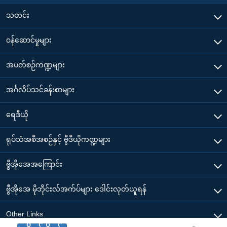
သတင်း
၀န်ဆောင်မှုများ
အပတ်စဉ်ကဏ္ဍများ
အင်္ဂလိပ်သင်ခန်းစာများ
ရေဒီယို
ရုပ်သံအစီအစဉ်နှင့် ဗွီဒီယိုကဏ္ဍများ
ဗွီအိုအေအကြောင်း
ဗွီအိုအေ မိုဘိုင်းလ်အက်ပ်များ ဒေါင်းလုတ်ယူရန်
Other Links