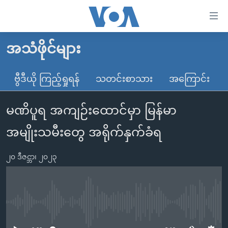
သုံး
ရ
လွယ်ကူ
အသံဖိုင်များ
မူလစာမျက်နှာ
စေ
မြန်မာ
ဗွီဒီယို ကြည့်ရှုရန်
သတင်းစာသား
အကြောင်း
သည့်
ကမ္ဘာ့သတင်းများ
Link
မဏိပူရ အကျဉ်းထောင်မှာ မြန်မာ
ဗွီဒီယို
နိုင်ငံတကာ
များ
သတင်းလွတ်လပ်ခွင့်
အမေရိကန်
အမျိုးသမီးတွေ အရိုက်နှက်ခံရ
ပင်မ
ရပ်ဝန်းတခု လမ်းတခု အလွန်
တရုတ်
အကြောင်းအရာ
၂၀ ဒီဇင္ဘာ၊ ၂၀၂၃
သို့
အင်္ဂလိပ်စာလေ့လာမယ်
အစ္စရေး-ပါလက်စတိုင်း
ကျော်
အပတ်စဉ်ကဏ္ဍများ
အမေရိကန်သုံးအီဒီယံ
ကြည့်
ရေဒီယိုနှင့်ရုပ်သံ အချက်အလက်များ
မကြေးမုံရဲ့ အင်္ဂလိပ်စာ
ရေဒီယို
ရန်
No media source currently available
ပင်မ
ရေဒီယို/တီဗွီအစီအစဉ်
ရုပ်ရှင်ထဲက အင်္ဂလိပ်စာ
တီဗွီ