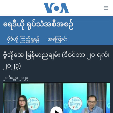
သုံး
ရ
လွယ်ကူ
ရေဒီယို ရုပ်သံအစီအစဉ်
မူလစာမျက်နှာ
စေ
မြန်မာ
ဗွီဒီယို ကြည့်ရှုရန်
အကြောင်း
သည့်
ကမ္ဘာ့သတင်းများ
Link
ဗွီအိုအေ မြန်မာညချမ်း (ဒီဇင်ဘာ ၂၀ ရက်၊
ဗွီဒီယို
နိုင်ငံတကာ
များ
သတင်းလွတ်လပ်ခွင့်
အမေရိကန်
၂၀၂၃)
ပင်မ
ရပ်ဝန်းတခု လမ်းတခု အလွန်
တရုတ်
အကြောင်းအရာ
၂၀ ဒီဇင္ဘာ၊ ၂၀၂၃
သို့
အင်္ဂလိပ်စာလေ့လာမယ်
အစ္စရေး-ပါလက်စတိုင်း
ကျော်
အပတ်စဉ်ကဏ္ဍများ
အမေရိကန်သုံးအီဒီယံ
ကြည့်
ရေဒီယိုနှင့်ရုပ်သံ အချက်အလက်များ
မကြေးမုံရဲ့ အင်္ဂလိပ်စာ
ရေဒီယို
ရန်
ပင်မ
ရေဒီယို/တီဗွီအစီအစဉ်
ရုပ်ရှင်ထဲက အင်္ဂလိပ်စာ
တီဗွီ
No media source currently available