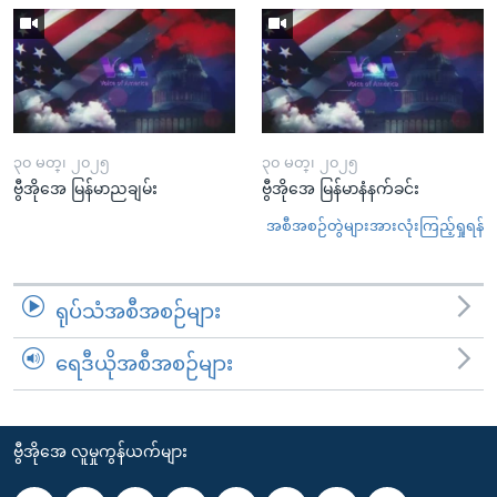
၃၀ မတ္၊ ၂၀၂၅
၃၀ မတ္၊ ၂၀၂၅
ဗွီအိုအေ မြန်မာညချမ်း
ဗွီအိုအေ မြန်မာနံနက်ခင်း
အစီအစဉ်တွဲများအားလုံးကြည့်ရှုရန်
ရုပ်သံအစီအစဉ်များ
ရေဒီယိုအစီအစဉ်များ
ဗွီအိုအေ လူမှုကွန်ယက်များ