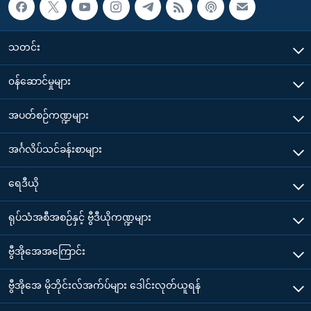
သတင်း
၀န်ဆောင်မှုများ
အပတ်စဉ်ကဏ္ဍများ
အင်္ဂလိပ်သင်ခန်းစာများ
ရေဒီယို
ရုပ်သံအစီအစဉ်နှင့် ဗွီဒီယိုကဏ္ဍများ
ဗွီအိုအေအကြောင်း
ဗွီအိုအေ မိုဘိုင်းလ်အက်ပ်များ ဒေါင်းလုတ်ယူရန်