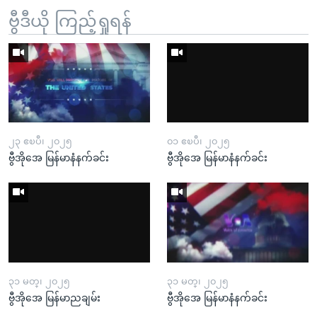
ဗွီဒီယို ကြည့်ရှုရန်
၂၃ ဧၿပီ၊ ၂၀၂၅
၀၁ ဧၿပီ၊ ၂၀၂၅
ဗွီအိုအေ မြန်မာနံနက်ခင်း
ဗွီအိုအေ မြန်မာနံနက်ခင်း
၃၁ မတ္၊ ၂၀၂၅
၃၁ မတ္၊ ၂၀၂၅
ဗွီအိုအေ မြန်မာညချမ်း
ဗွီအိုအေ မြန်မာနံနက်ခင်း