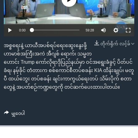
အ
သုတပဒေသာ အင်္ဂလိပ်စာ
ညွန်း
Learning English
စာမျက်နှာ
သို့
ဗွီအိုအေ လူမှုကွန်ယက်များ
0:00
59:28
ကျော်
ကြည့်
တိုက်ရိုက် လင့်ခ်
အစ္စရေးနဲ့ ယာယီအပစ်ရပ်ရေးဆွေးနွေးဖို့
ရန်
ဟာမာစ်အကြီးအကဲ အီဂျစ် ရောက်၊ သမ္မတ
ဘာသာစကားများ
ရှာဖွေ
ဟောင်း Trump ကော်လိုရာဒိုပြည်နယ်မှာ ဝင်အရွေးခံခွင့် ပိတ်ပင်
ရန်
ခံရ၊ နမ့်ခိုင် တံတားက စစ်ကောင်စီတပ်စခန်း KIA ထိန်းချုပ်၊ မတူ
နေရာ
ပီ ထယ်ဘွေး တပ်စခန်း ချင်းကာကွယ်ရေးတပ် သိမ်းပိုက် စတာ
သို့
တွေနဲ့ အပတ်စဉ်ကဏ္ဍတွေကို တင်ဆက်ပေးထားပါတယ်။
ကျော်
ရန်
မျှဝေပါ