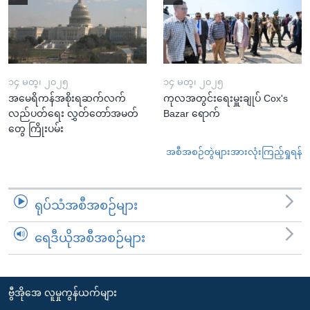
၁၄ မတ္၊ ၂၀၂၅
၁၄ မတ္၊ ၂၀၂၅
အမေရိကန်အစိုးရဆက်လက်
ကုလအတွင်းရေးမှူးချုပ် Cox's
လည်ပတ်ရေး လွှတ်တော်အမတ်
Bazar ရောက်
တွေ ကြိုးပမ်း
အစီအစဉ်တွဲများအားလုံးကြည့်ရှုရန်
ရုပ်သံအစီအစဉ်များ
ရေဒီယိုအစီအစဉ်များ
ဗွီအိုအေ လူမှုကွန်ယက်များ