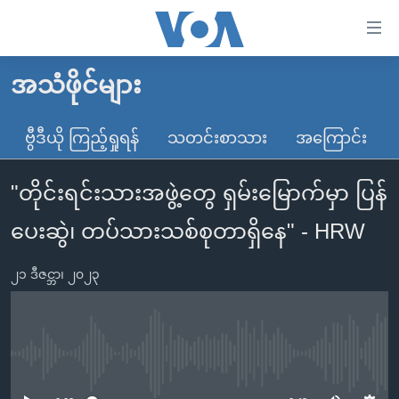
သုံး
ရ
လွယ်ကူ
အသံဖိုင်များ
မူလစာမျက်နှာ
စေ
မြန်မာ
ဗွီဒီယို ကြည့်ရှုရန်
သတင်းစာသား
အကြောင်း
သည့်
ကမ္ဘာ့သတင်းများ
Link
"တိုင်းရင်းသားအဖွဲ့တွေ ရှမ်းမြောက်မှာ ပြန်
ဗွီဒီယို
နိုင်ငံတကာ
များ
သတင်းလွတ်လပ်ခွင့်
အမေရိကန်
ပေးဆွဲ၊​ တပ်သားသစ်စုတာရှိနေ" - HRW
ပင်မ
ရပ်ဝန်းတခု လမ်းတခု အလွန်
တရုတ်
အကြောင်းအရာ
၂၁ ဒီဇင္ဘာ၊ ၂၀၂၃
သို့
အင်္ဂလိပ်စာလေ့လာမယ်
အစ္စရေး-ပါလက်စတိုင်း
ကျော်
အပတ်စဉ်ကဏ္ဍများ
အမေရိကန်သုံးအီဒီယံ
ကြည့်
ရေဒီယိုနှင့်ရုပ်သံ အချက်အလက်များ
မကြေးမုံရဲ့ အင်္ဂလိပ်စာ
ရေဒီယို
ရန်
No media source currently available
ပင်မ
ရေဒီယို/တီဗွီအစီအစဉ်
ရုပ်ရှင်ထဲက အင်္ဂလိပ်စာ
တီဗွီ