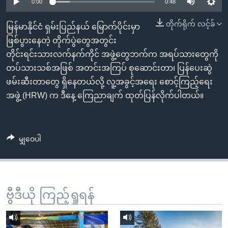
အ
0:00
0:48
သုတပဒေသာ အင်္ဂလိပ်စာ
ညွန်း
Learning English
တိုက်ရိုက် လင့်ခ်
မြန်မာနိုင်ငံ ရှမ်းပြည်နယ် မြောက်ပိုင်းမှာ
စာမျက်နှာ
ဖြစ်ပွားနေတဲ့ တိုက်ပွဲတွေအတွင်း
သို့
ဗွီအိုအေ လူမှုကွန်ယက်များ
တိုင်းရင်းသားလက်နက်ကိုင် အဖွဲ့တွေဘက်က အရပ်သားတွေကို
ကျော်
တပ်သားသစ်အဖြစ် အတင်းအကြပ် စုဆောင်းတာ၊ ပြန်ပေးဆွဲ
ကြည့်
ဖမ်းဆီးတာတွေ ရှိနေတယ်လို့ လူ့အခွင့်အရေး စောင့်ကြည့်ရေး
ရန်
ဘာသာစကားများ
အဖွဲ့ (HRW) က ဒီနေ့ ကြေညာချက် ထုတ်ပြန်လိုက်ပါတယ်။
ရှာဖွေ
ရန်
နေရာ
မျှဝေပါ
သို့
ကျော်
ရန်
ဗွီဒီယို ကြည့်ရှုရန်