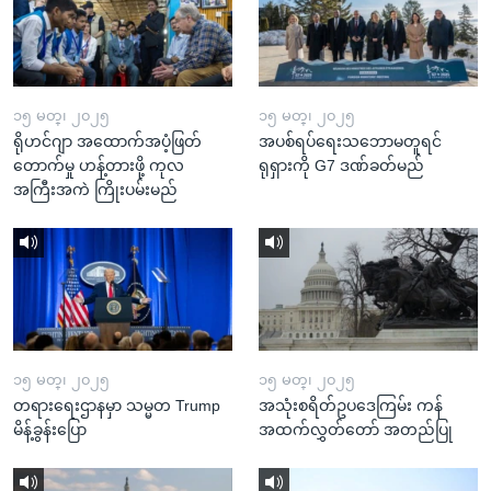
၁၅ မတ္၊ ၂၀၂၅
၁၅ မတ္၊ ၂၀၂၅
ရိုဟင်ဂျာ အထောက်အပံ့ဖြတ်
အပစ်ရပ်ရေးသဘောမတူရင်
တောက်မှု ဟန့်တားဖို့ ကုလ
ရုရှားကို G7 ဒဏ်ခတ်မည်
အကြီးအကဲ ကြိုးပမ်းမည်
၁၅ မတ္၊ ၂၀၂၅
၁၅ မတ္၊ ၂၀၂၅
တရားရေးဌာနမှာ သမ္မတ Trump
အသုံးစရိတ်ဥပဒေကြမ်း ကန်
မိန့်ခွန်းပြော
အထက်လွှတ်တော် အတည်ပြု