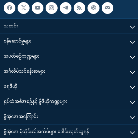
သတင်း
၀န်ဆောင်မှုများ
အပတ်စဉ်ကဏ္ဍများ
အင်္ဂလိပ်သင်ခန်းစာများ
ရေဒီယို
ရုပ်သံအစီအစဉ်နှင့် ဗွီဒီယိုကဏ္ဍများ
ဗွီအိုအေအကြောင်း
ဗွီအိုအေ မိုဘိုင်းလ်အက်ပ်များ ဒေါင်းလုတ်ယူရန်