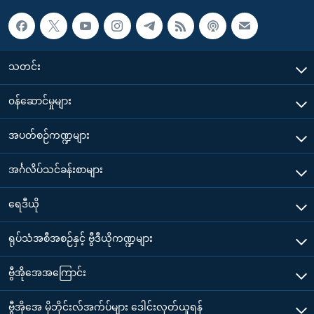
သတင်း
၀န်ဆောင်မှုများ
အပတ်စဉ်ကဏ္ဍများ
အင်္ဂလိပ်သင်ခန်းစာများ
ရေဒီယို
ရုပ်သံအစီအစဉ်နှင့် ဗွီဒီယိုကဏ္ဍများ
ဗွီအိုအေအကြောင်း
ဗွီအိုအေ မိုဘိုင်းလ်အက်ပ်များ ဒေါင်းလုတ်ယူရန်