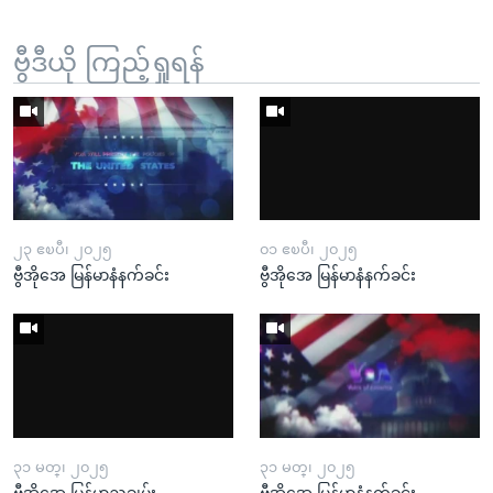
ဗွီဒီယို ကြည့်ရှုရန်
၂၃ ဧၿပီ၊ ၂၀၂၅
၀၁ ဧၿပီ၊ ၂၀၂၅
ဗွီအိုအေ မြန်မာနံနက်ခင်း
ဗွီအိုအေ မြန်မာနံနက်ခင်း
၃၁ မတ္၊ ၂၀၂၅
၃၁ မတ္၊ ၂၀၂၅
ဗွီအိုအေ မြန်မာညချမ်း
ဗွီအိုအေ မြန်မာနံနက်ခင်း