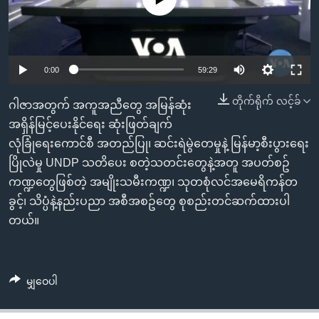
အ
သုတပဒေသာ အင်္ဂလိပ်စာ
ညွန်း
Learning English
စာမျက်နှာ
သို့
ဗွီအိုအေ လူမှုကွန်ယက်များ
0:00
59:29
ကျော်
ကြည့်
တိုက်ရိုက် လင့်ခ်
ဂါဇာအတွက် အကူအညီတွေ အမြန်ဆုံး
ရန်
အရှိန်မြင့်ပေးနိုင်ရေး ဆုံးဖြတ်ချက်
ဘာသာစကားများ
ရှာဖွေ
လုံခြုံရေးကောင်စီ အတည်ပြု၊ ဆင်းရဲမွဲတေမှုနဲ့ မြန်မာ့စီးပွားရေး
ရန်
ပြိုလဲမှု UNDP သတိပေး စတဲ့သတင်းတွေနဲ့အတူ အပတ်စဥ်
နေရာ
ကဏ္ဍတွေဖြစ်တဲ့ အမျိုးသမီးကဏ္ဍ၊ သုတစုံလင်အမေရိကန်တ
သို့
ခွင့်၊ သိပ္ပံနဲ့နည်းပညာ အစီအစဥ်တွေ စုစည်းတင်ဆက်ထားပါ
ကျော်
တယ်။
ရန်
မျှဝေပါ