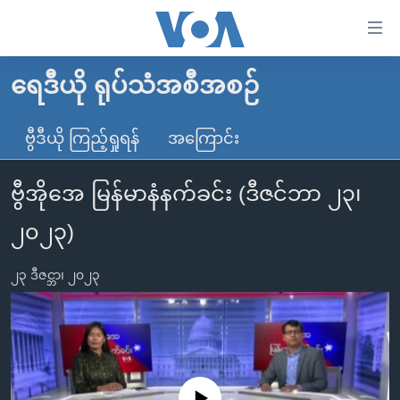
သုံး
ရ
လွယ်ကူ
ရေဒီယို ရုပ်သံအစီအစဉ်
မူလစာမျက်နှာ
စေ
မြန်မာ
ဗွီဒီယို ကြည့်ရှုရန်
အကြောင်း
သည့်
ကမ္ဘာ့သတင်းများ
Link
ဗွီအိုအေ မြန်မာနံနက်ခင်း (ဒီဇင်ဘာ ၂၃၊
ဗွီဒီယို
နိုင်ငံတကာ
များ
သတင်းလွတ်လပ်ခွင့်
အမေရိကန်
၂၀၂၃)
ပင်မ
ရပ်ဝန်းတခု လမ်းတခု အလွန်
တရုတ်
အကြောင်းအရာ
၂၃ ဒီဇင္ဘာ၊ ၂၀၂၃
သို့
အင်္ဂလိပ်စာလေ့လာမယ်
အစ္စရေး-ပါလက်စတိုင်း
ကျော်
အပတ်စဉ်ကဏ္ဍများ
အမေရိကန်သုံးအီဒီယံ
ကြည့်
ရေဒီယိုနှင့်ရုပ်သံ အချက်အလက်များ
မကြေးမုံရဲ့ အင်္ဂလိပ်စာ
ရေဒီယို
ရန်
ပင်မ
ရေဒီယို/တီဗွီအစီအစဉ်
ရုပ်ရှင်ထဲက အင်္ဂလိပ်စာ
တီဗွီ
No media source currently available