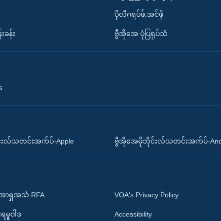
ပိုလီဂရပ်ဖ်.အင်ဖို
်းခန်း
ဗွီအိုအေ ပုံပြရုပ်သံ
း
ိုင်းလ်သတင်းအက်ပ်-Apple
ဗွီအိုအေမိုဘိုင်းလ်သတင်းအက်ပ်-An
 အာရှအသံ RFA
VOA's Privacy Policy
ုးရမူဝါဒ
Accessibility