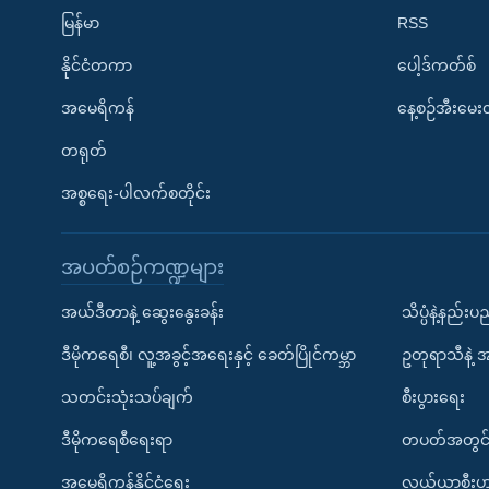
မြန်မာ
RSS
နိုင်ငံတကာ
ပေါ့ဒ်ကတ်စ်
အမေရိကန်
နေ့စဉ်အီးမေ
တရုတ်
အစ္စရေး-ပါလက်စတိုင်း
အပတ်စဉ်ကဏ္ဍများ
အယ်ဒီတာနဲ့ ဆွေးနွေးခန်း
သိပ္ပံနဲ့နည်း
ဒီမိုကရေစီ၊ လူ့အခွင့်အရေးနှင့် ခေတ်ပြိုင်ကမ္ဘာ
ဥတုရာသီနဲ့ 
သတင်းသုံးသပ်ချက်
စီးပွားရေး
ဒီမိုကရေစီရေးရာ
တပတ်အတွင်
အမေရိကန်နိုင်ငံရေး
လယ်ယာစီးပွ