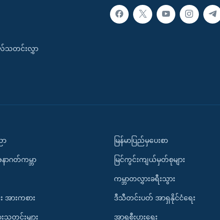
းလ်သတင်းလွှာ
ပညာ
မြန်မာပြည်မှပေးစာ
အနာဂတ်ကမ္ဘာ
မြင်ကွင်းကျယ်မှတ်စုများ
ကမ္ဘာတလွှားခရီးသွား
း အားကစား
ဒီသီတင်းပတ် အာရှနိုင်ငံရေး
ားသတင်းများ
အာရှစီးပွားရေး