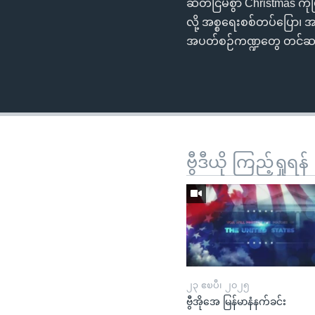
ဆိတ်ငြိမ်စွာ Christmas ကို
လို့ အစ္စရေးစစ်တပ်ပြော၊ အင
အပတ်စဉ်ကဏ္ဍတွေ တင်
ဗွီဒီယို ကြည့်ရှုရန်
၂၃ ဧၿပီ၊ ၂၀၂၅
ဗွီအိုအေ မြန်မာနံနက်ခင်း