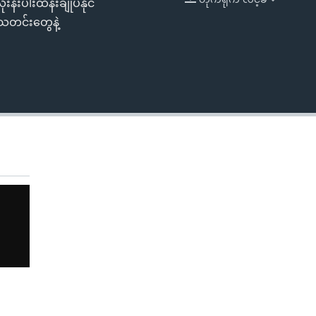
ီးပါးထိန်းချုပ်နိုင်
EMBED
ဲ့သတင်းတွေနဲ့