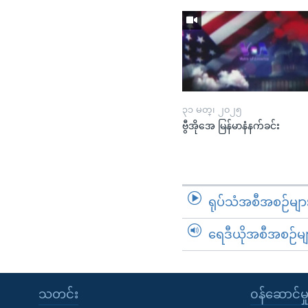
၃၁ မတ္၊ ၂၀၂၅
ဗွီအိုအေ မြန်မာနံနက်ခင်း
ရုပ်သံအစီအစဉ်မျာ
ရေဒီယိုအစီအစဉ်မျ
သတင်း
၀န်ဆောင်မှ