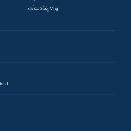
နော်သဇင်ရဲ့ Vlog
droid