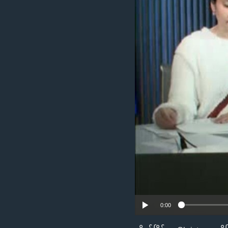
သုတပဒေသာ အင်္ဂလိပ်စာ
အ
ညွန်း
စာမျက်နှာ
သို့
ကျော်
ကြည့်
ရန်
ရှာဖွေ
ရန်
နေရာ
သို့
ကျော်
ရန်
0:00