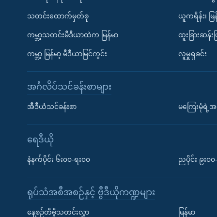
သတင်းထောက်မှတ်စု
ယူကရိန်း၊ မြန
ကမ္ဘာ့သတင်းမီဒီယာထဲက မြန်မာ
ထူးခြားဆန်း
ကမ္ဘာ့ မြန်မာ့ မီဒီယာမြင်ကွင်း
လူမှုရှုခင်း
အင်္ဂလိပ်သင်ခန်းစာများ
အီဒီယံသင်ခန်းစာ
မကြေးမုံရဲ့အင
ရေဒီယို
နံနက်ပိုင်း ၆း၀၀-ရး၀၀
ညပိုင်း ၉း၀
ရုပ်သံအစီအစဉ်နှင့် ဗွီဒီယိုကဏ္ဍများ
နေ့စဉ်တီဗွီသတင်းလွှာ
မြန်မာ