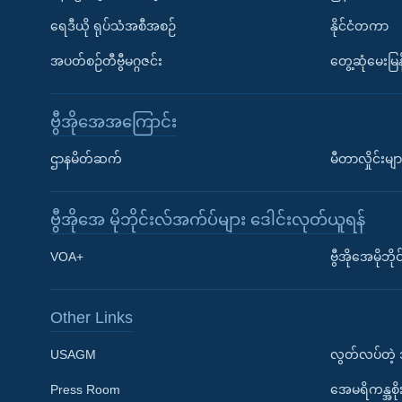
ရေဒီယို ရုပ်သံအစီအစဉ်
နိုင်ငံတကာ
အပတ်စဉ်တီဗွီမဂ္ဂဇင်း
တွေ့ဆုံမေးမြန
ဗွီအိုအေအကြောင်း
ဌာနမိတ်ဆက်
မီတာလှိုင်းမျာ
ဗွီအိုအေ မိုဘိုင်းလ်အက်ပ်များ ဒေါင်းလုတ်ယူရန်
Learning English
VOA+
ဗွီအိုအေမိုဘ
ဗွီအိုအေ လူမှုကွန်ယက်များ
Other Links
USAGM
လွတ်လပ်တဲ့
Press Room
အေမရိကန္အစိ
ဘာသာစကားများ