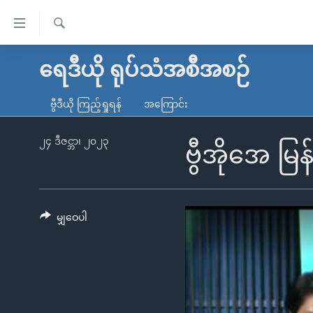
သုံး
ရ
ရှာဖွေ
လွယ်ကူ
မူလစာမျက်နှာ
ရေဒီယို ရုပ်သံအစီအစဉ်
ရ
စေ
မြန်မာ
လာ
ဗွီဒီယို ကြည့်ရှုရန်
အကြောင်း
သည့်
ဒ်
ကမ္ဘာ့သတင်းများ
Link
ဗွီဒီယို
နိုင်ငံတကာ
၂၄ ဒီဇင္ဘာ၊ ၂၀၂၃
ဗွီအိုအေ မြ
များ
သတင်းလွတ်လပ်ခွင့်
အမေရိကန်
ပင်မ
ရပ်ဝန်းတခု လမ်းတခု အလွန်
တရုတ်
အကြောင်းအရာ
အင်္ဂလိပ်စာလေ့လာမယ်
အစ္စရေး-ပါလက်စတိုင်း
မျှဝေပါ
သို့
အပတ်စဉ်ကဏ္ဍများ
အမေရိကန်သုံးအီဒီယံ
ကျော်
ကြည့်
ရေဒီယိုနှင့်ရုပ်သံ အချက်အလက်များ
မကြေးမုံရဲ့ အင်္ဂလိပ်စာ
ရေဒီယို
ရန်
ရေဒီယို/တီဗွီအစီအစဉ်
ရုပ်ရှင်ထဲက အင်္ဂလိပ်စာ
တီဗွီ
ပင်မ