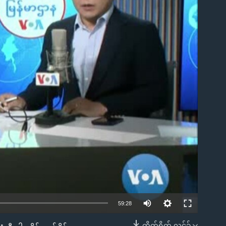
ble
59:28
တိုက်ရိုက် လင့်ခ်