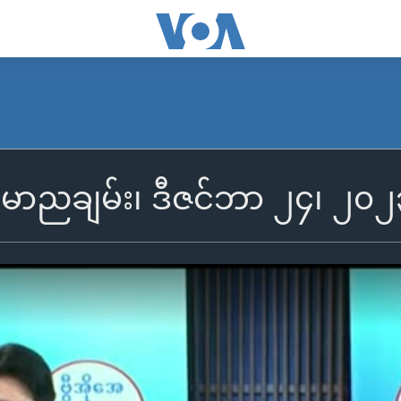
န်မာညချမ်း၊ ဒီဇင်ဘာ ၂၄၊ ၂၀၂