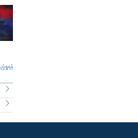
်ရှုရန်