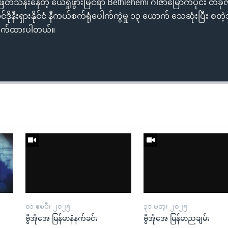
ဖြတ်သန်းနေတဲ့ ယေရှုဖွားမြင်ရာ Bethlehem၊ ဂါဇာမြောက်ပိုင်း တခုလုံးန
်ဒိုနီးရှားနိုင်ငံ နီကယ်စက်ရုံပေါက်ကွဲမှု ၁၃ ယောက် သေဆုံးပြီး စတ
ဆက်ထားပါတယ်။
၀၁ ဧၿပီ၊ ၂၀၂၅
၃၁ မတ္၊ ၂၀၂၅
ဗွီအိုအေ မြန်မာနံနက်ခင်း
ဗွီအိုအေ မြန်မာညချမ်း