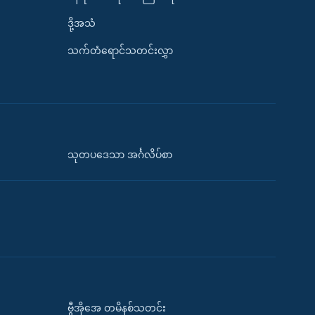
ဒို့အသံ
သက်တံရောင်သတင်းလွှာ
သုတပဒေသာ အင်္ဂလိပ်စာ
ဗွီအိုအေ တမိနစ်သတင်း