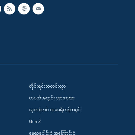
တိုင်းရင်းသတင်းလွှာ
တပတ်အတွင်း အားကစား
သုတစုံလင် အမေရိကန်တခွင်
Gen Z
နေရာပေါင်းစုံ အကြောင်းစုံ