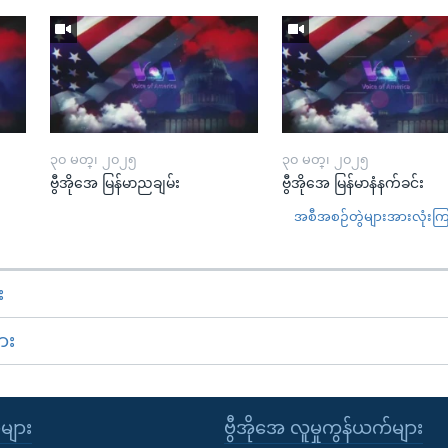
၃၀ မတ္၊ ၂၀၂၅
၃၀ မတ္၊ ၂၀၂၅
ဗွီအိုအေ မြန်မာညချမ်း
ဗွီအိုအေ မြန်မာနံနက်ခင်း
အစီအစဉ်တွဲများအားလုံးကြည့
း
ား
ုများ
ဗွီအိုအေ လူမှုကွန်ယက်များ