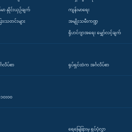
်မာ နှိုင်းယှဉ်ချက်
ကျန်းမာရေး
ပြားသတင်းများ
အမျိုးသမီးကဏ္ဍ
ရိုဟင်ဂျာအရေး မျှော်လင့်ချက်
်္ဂလိပ်စာ
ရုပ်ရှင်ထဲက အင်္ဂလိပ်စာ
၀-၁၀း၀၀
ရေမြေခြားမှ ရုပ်ပုံလွှာ