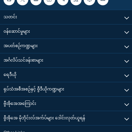
သတင်း
၀န်ဆောင်မှုများ
အပတ်စဉ်ကဏ္ဍများ
အင်္ဂလိပ်သင်ခန်းစာများ
ရေဒီယို
ရုပ်သံအစီအစဉ်နှင့် ဗွီဒီယိုကဏ္ဍများ
ဗွီအိုအေအကြောင်း
ဗွီအိုအေ မိုဘိုင်းလ်အက်ပ်များ ဒေါင်းလုတ်ယူရန်