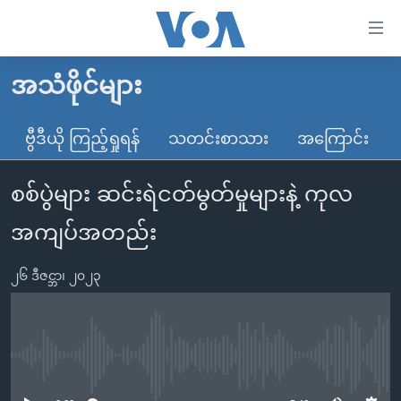
သုံး
ရ
လွယ်ကူ
အသံဖိုင်များ
မူလစာမျက်နှာ
စေ
မြန်မာ
ဗွီဒီယို ကြည့်ရှုရန်
သတင်းစာသား
အကြောင်း
သည့်
ကမ္ဘာ့သတင်းများ
Link
စစ်ပွဲများ ဆင်းရဲငတ်မွတ်မှုများနဲ့ ကုလ
ဗွီဒီယို
နိုင်ငံတကာ
များ
သတင်းလွတ်လပ်ခွင့်
အမေရိကန်
အကျပ်အတည်း
ပင်မ
ရပ်ဝန်းတခု လမ်းတခု အလွန်
တရုတ်
အကြောင်းအရာ
၂၆ ဒီဇင္ဘာ၊ ၂၀၂၃
သို့
အင်္ဂလိပ်စာလေ့လာမယ်
အစ္စရေး-ပါလက်စတိုင်း
ကျော်
အပတ်စဉ်ကဏ္ဍများ
အမေရိကန်သုံးအီဒီယံ
ကြည့်
ရေဒီယိုနှင့်ရုပ်သံ အချက်အလက်များ
မကြေးမုံရဲ့ အင်္ဂလိပ်စာ
ရေဒီယို
ရန်
No media source currently available
ပင်မ
ရေဒီယို/တီဗွီအစီအစဉ်
ရုပ်ရှင်ထဲက အင်္ဂလိပ်စာ
တီဗွီ