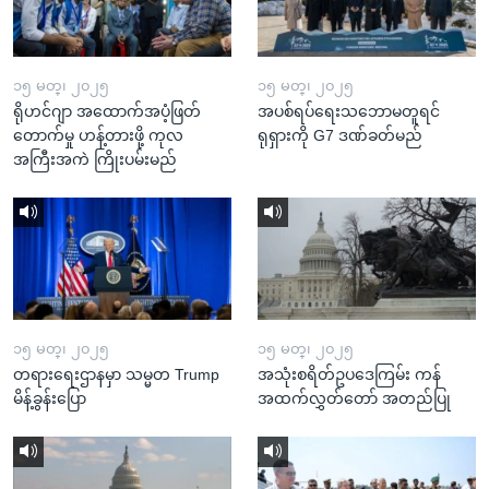
၁၅ မတ္၊ ၂၀၂၅
၁၅ မတ္၊ ၂၀၂၅
ရိုဟင်ဂျာ အထောက်အပံ့ဖြတ်
အပစ်ရပ်ရေးသဘောမတူရင်
တောက်မှု ဟန့်တားဖို့ ကုလ
ရုရှားကို G7 ဒဏ်ခတ်မည်
အကြီးအကဲ ကြိုးပမ်းမည်
၁၅ မတ္၊ ၂၀၂၅
၁၅ မတ္၊ ၂၀၂၅
တရားရေးဌာနမှာ သမ္မတ Trump
အသုံးစရိတ်ဥပဒေကြမ်း ကန်
မိန့်ခွန်းပြော
အထက်လွှတ်တော် အတည်ပြု