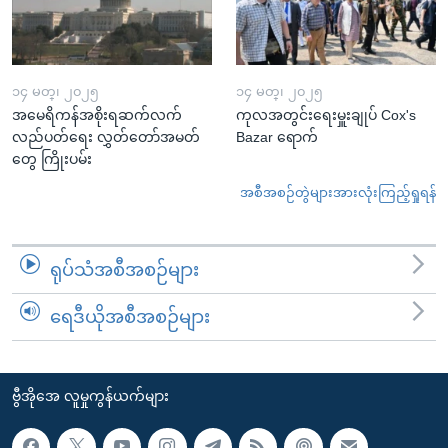
၁၄ မတ္၊ ၂၀၂၅
၁၄ မတ္၊ ၂၀၂၅
အမေရိကန်အစိုးရဆက်လက်
ကုလအတွင်းရေးမှူးချုပ် Cox's
လည်ပတ်ရေး လွှတ်တော်အမတ်
Bazar ရောက်
တွေ ကြိုးပမ်း
အစီအစဉ်တွဲများအားလုံးကြည့်ရှုရန်
ရုပ်သံအစီအစဉ်များ
ရေဒီယိုအစီအစဉ်များ
ဗွီအိုအေ လူမှုကွန်ယက်များ