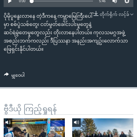
အ
0:00
5:46
သုတပဒေသာ အင်္ဂလိပ်စာ
ညွန်း
Learning English
တိုက်ရိုက် လင့်ခ်
ပိုမိုပူနွေးလာနေ တဲ့ဒီကနေ့ ကမ္ဘာမြေကြီးပေါ်
စာမျက်နှာ
မှာ စစ်ပွဲသစ်တွေ၊ ငတ်မွတ်ခေါင်းပါးမှုတွေနဲ့
သို့
ဗွီအိုအေ လူမှုကွန်ယက်များ
ဆင်ရဲမွဲတေမှုတွေလည်း တိုးလာနေပါတယ်။ ကုလသမဂ္ဂအဖွဲ့
ကျော်
အစည်းဘက်ကလည်း ဒီပြဿနာ အနည်းအကျဥ်းလောက်သာ
ကြည့်
ဖြေရှင်းနိုင်ပါတယ်။
ရန်
ဘာသာစကားများ
ရှာဖွေ
ရန်
မျှဝေပါ
နေရာ
သို့
ကျော်
ရန်
ဗွီဒီယို ကြည့်ရှုရန်