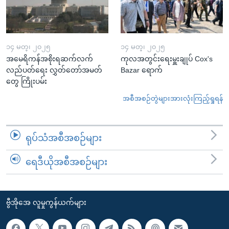
၁၄ မတ္၊ ၂၀၂၅
၁၄ မတ္၊ ၂၀၂၅
အမေရိကန်အစိုးရဆက်လက်
ကုလအတွင်းရေးမှူးချုပ် Cox's
လည်ပတ်ရေး လွှတ်တော်အမတ်
Bazar ရောက်
တွေ ကြိုးပမ်း
အစီအစဉ်တွဲများအားလုံးကြည့်ရှုရန်
ရုပ်သံအစီအစဉ်များ
ရေဒီယိုအစီအစဉ်များ
ဗွီအိုအေ လူမှုကွန်ယက်များ