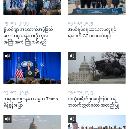
၁၅ မတ္၊ ၂၀၂၅
၁၅ မတ္၊ ၂၀၂၅
ရိုဟင်ဂျာ အထောက်အပံ့ဖြတ်
အပစ်ရပ်ရေးသဘောမတူရင်
တောက်မှု ဟန့်တားဖို့ ကုလ
ရုရှားကို G7 ဒဏ်ခတ်မည်
အကြီးအကဲ ကြိုးပမ်းမည်
၁၅ မတ္၊ ၂၀၂၅
၁၅ မတ္၊ ၂၀၂၅
တရားရေးဌာနမှာ သမ္မတ Trump
အသုံးစရိတ်ဥပဒေကြမ်း ကန်
မိန့်ခွန်းပြော
အထက်လွှတ်တော် အတည်ပြု