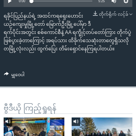
အ
0:00
5:25
သုတပဒေသာ အင်္ဂလိပ်စာ
ညွန်း
Learning English
တိုက်ရိုက် လင့်ခ်
ရခိုင်ပြည်နယ်ရဲ့ အထင်ကရရှေးဟောင်း
စာမျက်နှာ
ယဉ်ကျေးမှုမြို့တော် မြောက်ဦးမြို့ပေါ်မှာ ဒီ
သို့
ဗွီအိုအေ လူမှုကွန်ယက်များ
ရက်ပိုင်းအတွင်း စစ်ကောင်စီနဲ့ AA ရက္ခိုင့်တပ်တော်ကြား တိုက်ပွဲ
ကျော်
ဖြစ်ပွားခဲ့တာကြောင့် အရပ်သား ထိခိုက်သေဆုံးတာတွေရှိသလို
ကြည့်
တမြို့လုံးလည်း ထွက်ပြေး တိမ်းရှောင်နေကြရပါတယ်။
ရန်
ဘာသာစကားများ
ရှာဖွေ
ရန်
မျှဝေပါ
နေရာ
သို့
ကျော်
ရန်
ဗွီဒီယို ကြည့်ရှုရန်