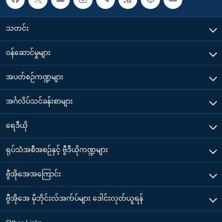
သတင်း
၀န်ဆောင်မှုများ
အပတ်စဉ်ကဏ္ဍများ
အင်္ဂလိပ်သင်ခန်းစာများ
ရေဒီယို
ရုပ်သံအစီအစဉ်နှင့် ဗွီဒီယိုကဏ္ဍများ
ဗွီအိုအေအကြောင်း
ဗွီအိုအေ မိုဘိုင်းလ်အက်ပ်များ ဒေါင်းလုတ်ယူရန်