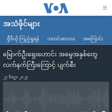
သုံး
ရ
လွယ်ကူ
အသံဖိုင်များ
မူလစာမျက်နှာ
စေ
မြန်မာ
ဗွီဒီယို ကြည့်ရှုရန်
သတင်းစာသား
အကြောင်း
သည့်
ကမ္ဘာ့သတင်းများ
Link
မြောက်ဦးရှေးဟောင်း အမွေအနှစ်တွေ
ဗွီဒီယို
နိုင်ငံတကာ
များ
သတင်းလွတ်လပ်ခွင့်
အမေရိကန်
လက်နက်ကြီးကြောင့် ပျက်စီး
ပင်မ
ရပ်ဝန်းတခု လမ်းတခု အလွန်
တရုတ်
အကြောင်းအရာ
၂၇ ဒီဇင္ဘာ၊ ၂၀၂၃
သို့
အင်္ဂလိပ်စာလေ့လာမယ်
အစ္စရေး-ပါလက်စတိုင်း
ကျော်
အပတ်စဉ်ကဏ္ဍများ
အမေရိကန်သုံးအီဒီယံ
ကြည့်
ရေဒီယိုနှင့်ရုပ်သံ အချက်အလက်များ
မကြေးမုံရဲ့ အင်္ဂလိပ်စာ
ရေဒီယို
ရန်
No media source currently available
ပင်မ
ရေဒီယို/တီဗွီအစီအစဉ်
ရုပ်ရှင်ထဲက အင်္ဂလိပ်စာ
တီဗွီ