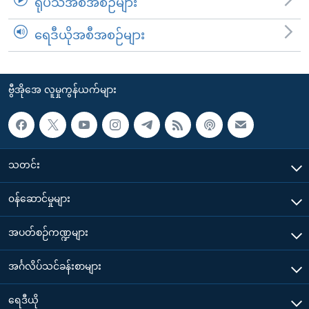
ရုပ်သံအစီအစဉ်များ
ရေဒီယိုအစီအစဉ်များ
ဗွီအိုအေ လူမှုကွန်ယက်များ
သတင်း
၀န်ဆောင်မှုများ
အပတ်စဉ်ကဏ္ဍများ
အင်္ဂလိပ်သင်ခန်းစာများ
ရေဒီယို