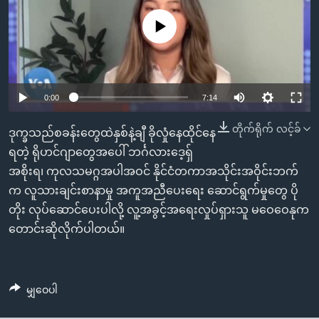
အ
သုတပဒေသာ အင်္ဂလိပ်စာ
ညွန်း
Learning English
No media source currently available
စာမျက်နှာ
သို့
ဗွီအိုအေ လူမှုကွန်ယက်များ
ကျော်
0:00
7:14
ကြည့်
ရန်
တိုက်ရိုက် လင့်ခ်
ဘာသာစကားများ
ဒုက္ခသည်စခန်းတွေထဲနှစ်နဲ့ချီ ခိုလှုံနေထိုင်နေ
ရှာဖွေ
ရတဲ့ ရိုဟင်ဂျာတွေအပေါ် ဘင်္ဂလားဒေ့ရှ်
ရန်
အစိုးရ၊ ကုလသမဂ္ဂအပါအဝင် နိုင်ငံတကာအသိုင်းအဝိုင်းဘက်
နေရာ
က လူသားချင်းစာနာမှု အကူအညီပေးရေး ဆောင်ရွက်မှုတွေ ပို
သို့
တိုး လုပ်ဆောင်ပေးပါလို့ လူ့အခွင့်အရေးလှုပ်ရှားသူ မဝေဝေနုက
ကျော်
တောင်းဆိုလိုက်ပါတယ်။
ရန်
မျှဝေပါ