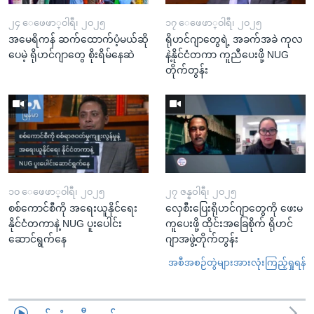
၂၄ ေဖေဖာ္၀ါရီ၊ ၂၀၂၅
၁၇ ေဖေဖာ္၀ါရီ၊ ၂၀၂၅
အမေရိကန် ဆက်ထောက်ပံ့မယ်ဆို
ရိုဟင်ဂျာတွေရဲ့ အခက်အခဲ ကုလ
ပေမဲ့ ရိုဟင်ဂျာတွေ စိုးရိမ်နေဆဲ
နဲ့နိုင်ငံတကာ ကူညီပေးဖို့ NUG
တိုက်တွန်း
၁၀ ေဖေဖာ္၀ါရီ၊ ၂၀၂၅
၂၇ ဇန္နဝါရီ၊ ၂၀၂၅
စစ်ကောင်စီကို အရေးယူနိုင်ရေး
လှေစီးပြေးရိုဟင်ဂျာတွေကို ဖေးမ
နိုင်ငံတကာနဲ့ NUG ပူးပေါင်း
ကူပေးဖို့ ထိုင်းအခြေစိုက် ရိုဟင်
ဆောင်ရွက်နေ
ဂျာအဖွဲ့တိုက်တွန်း
အစီအစဉ်တွဲများအားလုံးကြည့်ရှုရန်