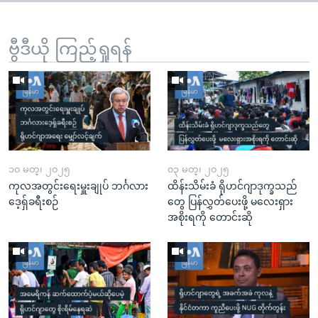
ဗွီဒီယို ကြည့်ရှုရန်
၁၀ မတ္၊ ၂၀၂၅
၀၃ မတ္၊ ၂၀၂၅
ကုလအတွင်းရေးမှူးချုပ် ဘင်္ဂလား
ထိန်းသိမ်းခံ ရိုဟင်ဂျာဒုက္ခသည်
ဒေ့ရှ်ခရီးစဉ်
တွေ ပြန်လွှတ်ပေးဖို့ မလေးရှား
အစိုးရကို တောင်းဆို