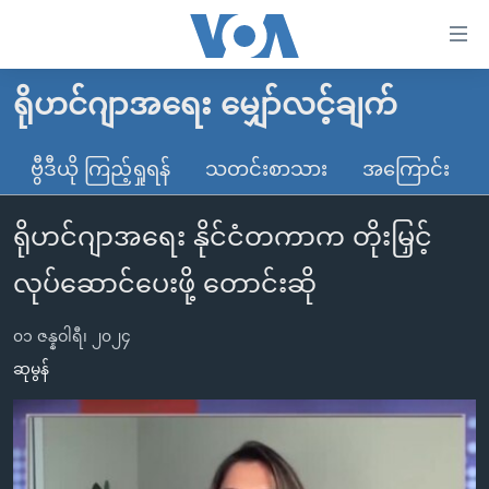
သုံး
ရ
လွယ်ကူ
ရိုဟင်ဂျာအရေး မျှော်လင့်ချက်
မူလစာမျက်နှာ
စေ
မြန်မာ
ဗွီဒီယို ကြည့်ရှုရန်
သတင်းစာသား
အကြောင်း
သည့်
ကမ္ဘာ့သတင်းများ
Link
ရိုဟင်ဂျာအရေး နိုင်ငံတကာက တိုးမြှင့်
ဗွီဒီယို
နိုင်ငံတကာ
များ
သတင်းလွတ်လပ်ခွင့်
အမေရိကန်
လုပ်ဆောင်ပေးဖို့ တောင်းဆို
ပင်မ
ရပ်ဝန်းတခု လမ်းတခု အလွန်
တရုတ်
အကြောင်းအရာ
၀၁ ဇန္နဝါရီ၊ ၂၀၂၄
သို့
အင်္ဂလိပ်စာလေ့လာမယ်
အစ္စရေး-ပါလက်စတိုင်း
ဆုမွန်
ကျော်
အပတ်စဉ်ကဏ္ဍများ
အမေရိကန်သုံးအီဒီယံ
ကြည့်
ရေဒီယိုနှင့်ရုပ်သံ အချက်အလက်များ
မကြေးမုံရဲ့ အင်္ဂလိပ်စာ
ရေဒီယို
ရန်
ပင်မ
ရေဒီယို/တီဗွီအစီအစဉ်
ရုပ်ရှင်ထဲက အင်္ဂလိပ်စာ
တီဗွီ