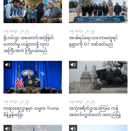
၁၅ မတ္၊ ၂၀၂၅
၁၅ မတ္၊ ၂၀၂၅
ရိုဟင်ဂျာ အထောက်အပံ့ဖြတ်
အပစ်ရပ်ရေးသဘောမတူရင်
တောက်မှု ဟန့်တားဖို့ ကုလ
ရုရှားကို G7 ဒဏ်ခတ်မည်
အကြီးအကဲ ကြိုးပမ်းမည်
၁၅ မတ္၊ ၂၀၂၅
၁၅ မတ္၊ ၂၀၂၅
တရားရေးဌာနမှာ သမ္မတ Trump
အသုံးစရိတ်ဥပဒေကြမ်း ကန်
မိန့်ခွန်းပြော
အထက်လွှတ်တော် အတည်ပြု