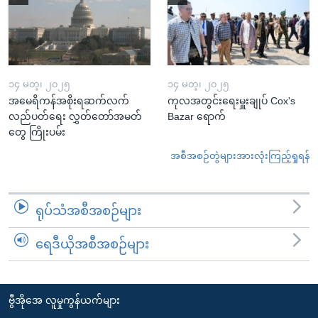
၁၄ မတ္၊ ၂၀၂၅
၁၄ မတ္၊ ၂၀၂၅
အမေရိကန်အစိုးရဆက်လက်
ကုလအတွင်းရေးမှူးချုပ် Cox's
လည်ပတ်ရေး လွှတ်တော်အမတ်
Bazar ရောက်
တွေ ကြိုးပမ်း
အစီအစဉ်တွဲများအားလုံးကြည့်ရှုရန်
ရုပ်သံအစီအစဉ်များ
ရေဒီယိုအစီအစဉ်များ
ဗွီအိုအေ လူမှုကွန်ယက်များ