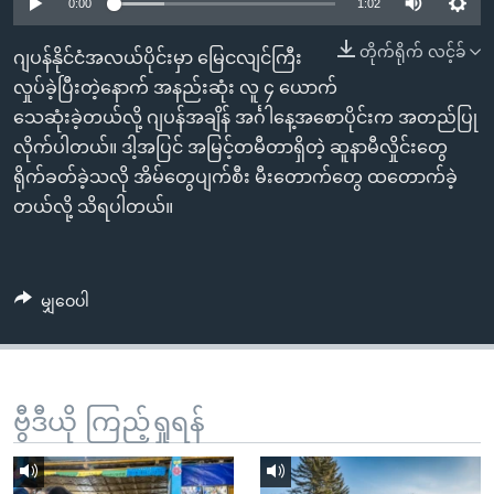
အ
0:00
1:02
သုတပဒေသာ အင်္ဂလိပ်စာ
ညွန်း
Learning English
တိုက်ရိုက် လင့်ခ်
ဂျပန်နိုင်ငံအလယ်ပိုင်းမှာ မြေငလျင်ကြီး
စာမျက်နှာ
လှုပ်ခဲ့ပြီးတဲ့နောက် အနည်းဆုံး လူ ၄ ယောက်
သို့
ဗွီအိုအေ လူမှုကွန်ယက်များ
သေဆုံးခဲ့တယ်လို့ ဂျပန်အချိန် အင်္ဂါနေ့အစောပိုင်းက အတည်ပြု
ကျော်
လိုက်ပါတယ်။ ဒါ့အပြင် အမြင့်တမီတာရှိတဲ့ ဆူနာမီလှိုင်းတွေ
ကြည့်
ရိုက်ခတ်ခဲ့သလို အိမ်တွေပျက်စီး မီးတောက်တွေ ထတောက်ခဲ့
ရန်
ဘာသာစကားများ
တယ်လို့ သိရပါတယ်။
ရှာဖွေ
ရန်
နေရာ
မျှဝေပါ
သို့
ကျော်
ရန်
ဗွီဒီယို ကြည့်ရှုရန်