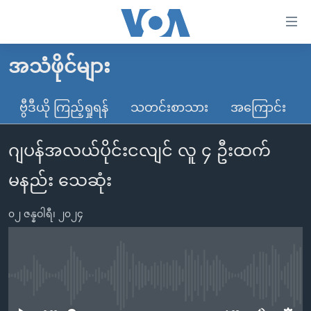
သုံး
ရ
လွယ်ကူ
အသံဖိုင်များ
မူလစာမျက်နှာ
စေ
မြန်မာ
ဗွီဒီယို ကြည့်ရှုရန်
သတင်းစာသား
အကြောင်း
သည့်
ကမ္ဘာ့သတင်းများ
Link
ဂျပန်အလယ်ပိုင်းငလျင် လူ ၄ ဦးထက်
ဗွီဒီယို
နိုင်ငံတကာ
များ
သတင်းလွတ်လပ်ခွင့်
အမေရိကန်
မနည်း သေဆုံး
ပင်မ
ရပ်ဝန်းတခု လမ်းတခု အလွန်
တရုတ်
အကြောင်းအရာ
၀၂ ဇန္နဝါရီ၊ ၂၀၂၄
သို့
အင်္ဂလိပ်စာလေ့လာမယ်
အစ္စရေး-ပါလက်စတိုင်း
ကျော်
အပတ်စဉ်ကဏ္ဍများ
အမေရိကန်သုံးအီဒီယံ
ကြည့်
ရေဒီယိုနှင့်ရုပ်သံ အချက်အလက်များ
မကြေးမုံရဲ့ အင်္ဂလိပ်စာ
ရေဒီယို
ရန်
No media source currently available
ပင်မ
ရေဒီယို/တီဗွီအစီအစဉ်
ရုပ်ရှင်ထဲက အင်္ဂလိပ်စာ
တီဗွီ