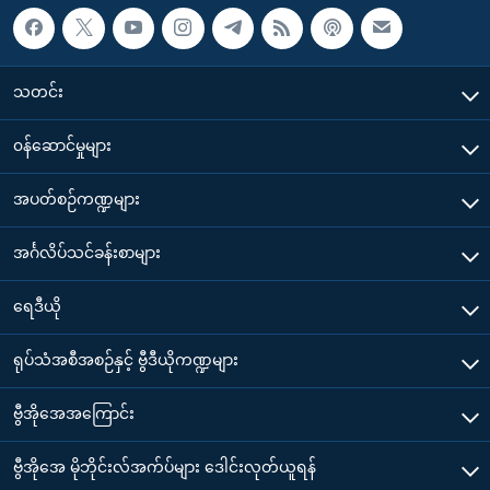
သတင်း
၀န်ဆောင်မှုများ
အပတ်စဉ်ကဏ္ဍများ
အင်္ဂလိပ်သင်ခန်းစာများ
ရေဒီယို
ရုပ်သံအစီအစဉ်နှင့် ဗွီဒီယိုကဏ္ဍများ
ဗွီအိုအေအကြောင်း
ဗွီအိုအေ မိုဘိုင်းလ်အက်ပ်များ ဒေါင်းလုတ်ယူရန်