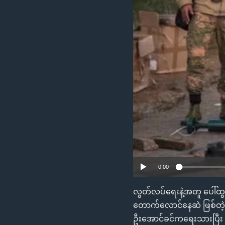
သုတပဒေသာ အင်္ဂလိပ်စာ
အ
ညွန်း
စာမျက်နှာ
သို့
ကျော်
ကြည့်
ရန်
ရှာဖွေ
ရန်
နေရာ
သို့
ကျော်
ရန်
0:00
လွတ်လပ်ရေးနဲ့အတူ ပေါ်ထွ
တောက်လောင်နေဆဲ ဖြစ်တဲ့အ
ဦးအောင်ခင်ကရေးသားပြီး