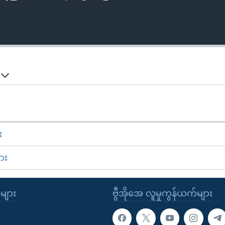
်
း
ား
ုများ
ဗွီအိုအေ လူမှုကွန်ယက်များ