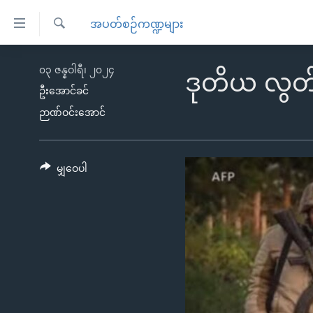
သုံး
အပတ်စဉ်ကဏ္ဍများ
ရ
ရှာဖွေ
လွယ်ကူ
မူလစာမျက်နှာ
၀၃ ဇန္နဝါရီ၊ ၂၀၂၄
ရ
ဒုတိယ လွတ်
စေ
မြန်မာ
လာ
ဦးအောင်ခင်
သည့်
ဒ်
ဉာဏ်ဝင်းအောင်
ကမ္ဘာ့သတင်းများ
Link
ဗွီဒီယို
နိုင်ငံတကာ
များ
သတင်းလွတ်လပ်ခွင့်
အမေရိကန်
မျှဝေပါ
ပင်မ
ရပ်ဝန်းတခု လမ်းတခု အလွန်
တရုတ်
အကြောင်းအရာ
အင်္ဂလိပ်စာလေ့လာမယ်
အစ္စရေး-ပါလက်စတိုင်း
သို့
အပတ်စဉ်ကဏ္ဍများ
အမေရိကန်သုံးအီဒီယံ
ကျော်
ကြည့်
ရေဒီယိုနှင့်ရုပ်သံ အချက်အလက်များ
မကြေးမုံရဲ့ အင်္ဂလိပ်စာ
ရေဒီယို
ရန်
ရေဒီယို/တီဗွီအစီအစဉ်
ရုပ်ရှင်ထဲက အင်္ဂလိပ်စာ
တီဗွီ
ပင်မ