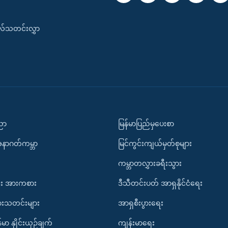
းလ်သတင်းလွှာ
ပညာ
မြန်မာပြည်မှပေးစာ
အနာဂတ်ကမ္ဘာ
မြင်ကွင်းကျယ်မှတ်စုများ
ကမ္ဘာတလွှားခရီးသွား
း အားကစား
ဒီသီတင်းပတ် အာရှနိုင်ငံရေး
ားသတင်းများ
အာရှစီးပွားရေး
်မာ နှိုင်းယှဉ်ချက်
ကျန်းမာရေး