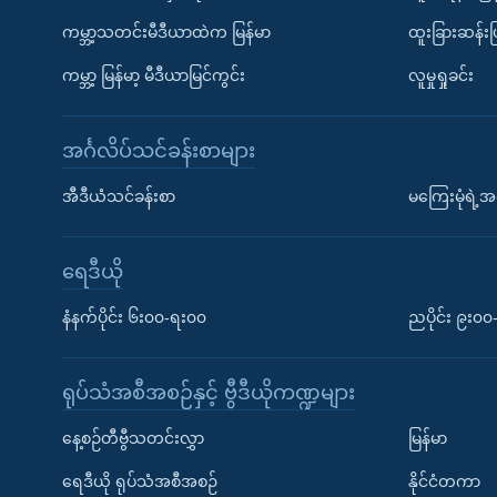
ကမ္ဘာ့သတင်းမီဒီယာထဲက မြန်မာ
ထူးခြားဆန်း
ကမ္ဘာ့ မြန်မာ့ မီဒီယာမြင်ကွင်း
လူမှုရှုခင်း
အင်္ဂလိပ်သင်ခန်းစာများ
အီဒီယံသင်ခန်းစာ
မကြေးမုံရဲ့အင
ရေဒီယို
နံနက်ပိုင်း ၆း၀၀-ရး၀၀
ညပိုင်း ၉း၀
ရုပ်သံအစီအစဉ်နှင့် ဗွီဒီယိုကဏ္ဍများ
နေ့စဉ်တီဗွီသတင်းလွှာ
မြန်မာ
ရေဒီယို ရုပ်သံအစီအစဉ်
နိုင်ငံတကာ