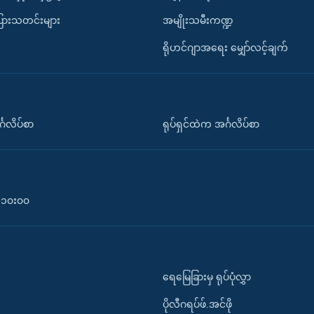
ပြားသတင်းများ
အမျိုးသမီးကဏ္ဍ
ရိုဟင်ဂျာအရေး မျှော်လင့်ချက်
်္ဂလိပ်စာ
ရုပ်ရှင်ထဲက အင်္ဂလိပ်စာ
၀-၁၀း၀၀
ရေမြေခြားမှ ရုပ်ပုံလွှာ
ပိုလီဂရပ်ဖ်.အင်ဖို