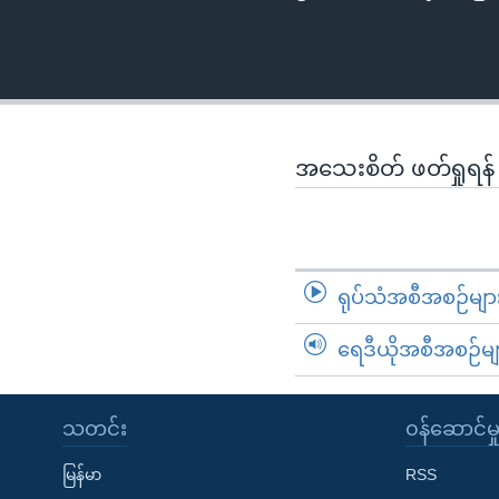
အသေးစိတ် ဖတ်ရှုရန
ရုပ်သံအစီအစဉ်မျာ
ရေဒီယိုအစီအစဉ်မျ
သတင်း
၀န်ဆောင်မှ
မြန်မာ
RSS