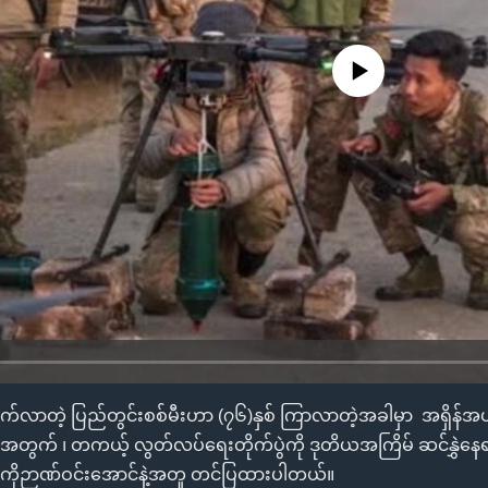
No media source currently availa
က်လာတဲ့ ပြည်တွင်းစစ်မီးဟာ (၇၆)နှစ် ကြာလာတဲ့အခါမှာ အရှိန်အ
တွက် ၊ တကယ့် လွတ်လပ်ရေးတိုက်ပွဲကို ဒုတိယအကြိမ် ဆင်နွှဲနေရ
 ကိုဉာဏ်ဝင်းအောင်နဲ့အတူ တင်ပြထားပါတယ်။