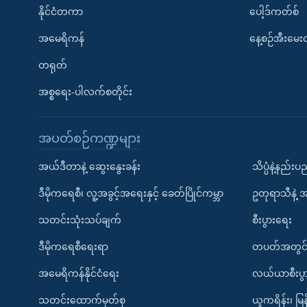
နိုင်ငံတကာ
ပေါ့ဒ်ကတ်စ်
အမေရိကန်
နေ့စဉ်အီးမေ
တရုတ်
အစ္စရေး-ပါလက်စတိုင်း
အပတ်စဉ်ကဏ္ဍများ
အယ်ဒီတာနဲ့ ဆွေးနွေးခန်း
သိပ္ပံနဲ့နည်း
ဒီမိုကရေစီ၊ လူ့အခွင့်အရေးနှင့် ခေတ်ပြိုင်ကမ္ဘာ
ဥတုရာသီနဲ့ 
သတင်းသုံးသပ်ချက်
စီးပွားရေး
ဒီမိုကရေစီရေးရာ
တပတ်အတွင်
အမေရိကန်နိုင်ငံရေး
လယ်ယာစီးပွ
သတင်းထောက်မှတ်စု
ယူကရိန်း၊ မြန