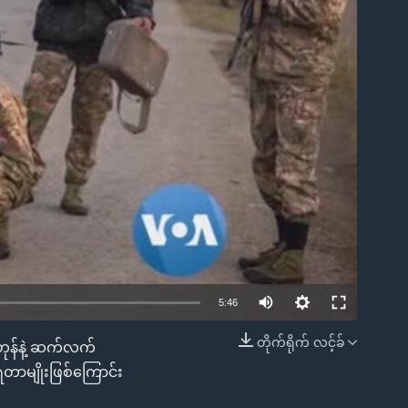
ble
5:46
တိုက်ရိုက် လင့်ခ်
ဟုန်နဲ့ ဆက်လက်
EMBED
တာမျိုးဖြစ်ကြောင်း