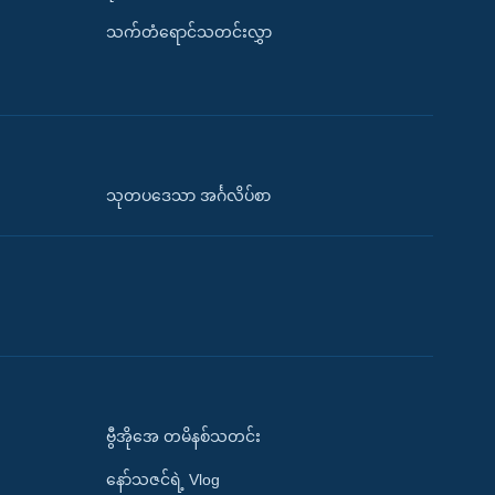
သက်တံရောင်သတင်းလွှာ
သုတပဒေသာ အင်္ဂလိပ်စာ
ဗွီအိုအေ တမိနစ်သတင်း
နော်သဇင်ရဲ့ Vlog