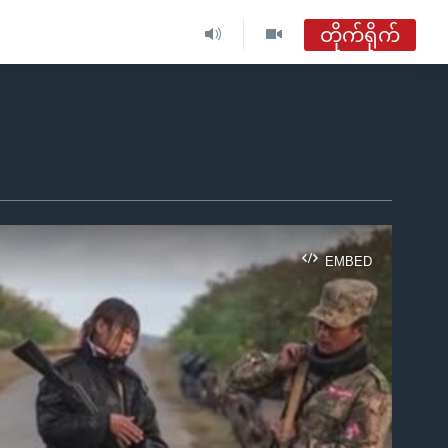
တိုက်ရိုက်
ဗွီအိုအေ မြန်မာညချမ်း
တိုက်ရိုက်ထုတ်လွှင့်မှု
အစီအစဉ်များ
ဗွီအိုအေ မြန်မာညချမ်း
EMBED
ရေဒီယိုတိုက်ရိုက်နားဆင်ရန်