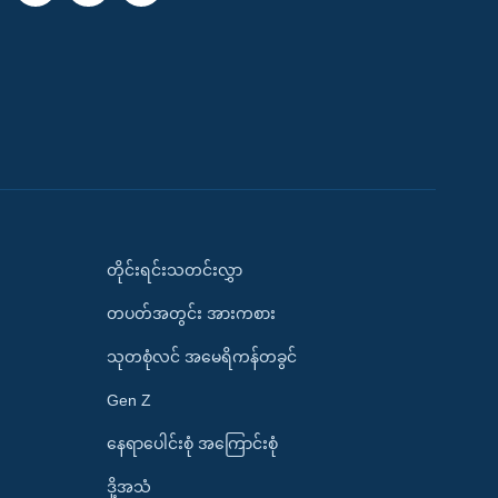
တိုင်းရင်းသတင်းလွှာ
တပတ်အတွင်း အားကစား
သုတစုံလင် အမေရိကန်တခွင်
Gen Z
နေရာပေါင်းစုံ အကြောင်းစုံ
ဒို့အသံ