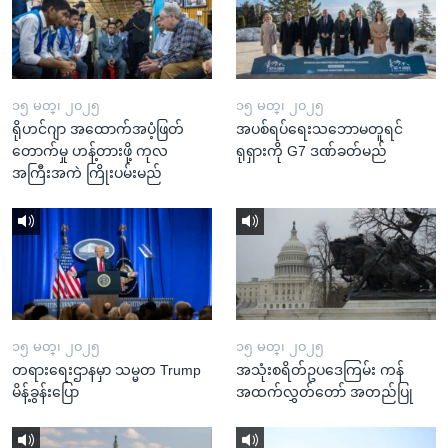
၁၅ မတ္၊ ၂၀၂၅
၁၅ မတ္၊ ၂၀၂၅
ရိုဟင်ဂျာ အထောက်အပံ့ဖြတ်
အပစ်ရပ်ရေးသဘောမတူရင်
တောက်မှု ဟန့်တားဖို့ ကုလ
ရုရှားကို G7 ဒဏ်ခတ်မည်
အကြီးအကဲ ကြိုးပမ်းမည်
၁၅ မတ္၊ ၂၀၂၅
၁၅ မတ္၊ ၂၀၂၅
တရားရေးဌာနမှာ သမ္မတ Trump
အသုံးစရိတ်ဥပဒေကြမ်း ကန်
မိန့်ခွန်းပြော
အထက်လွှတ်တော် အတည်ပြု