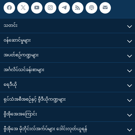
သတင်း
၀န်ဆောင်မှုများ
အပတ်စဉ်ကဏ္ဍများ
အင်္ဂလိပ်သင်ခန်းစာများ
ရေဒီယို
ရုပ်သံအစီအစဉ်နှင့် ဗွီဒီယိုကဏ္ဍများ
ဗွီအိုအေအကြောင်း
ဗွီအိုအေ မိုဘိုင်းလ်အက်ပ်များ ဒေါင်းလုတ်ယူရန်