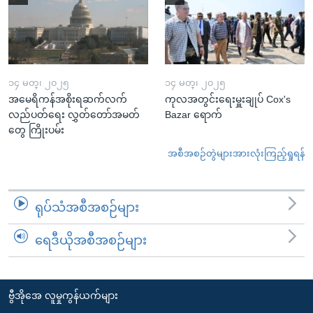
၁၄ မတ္၊ ၂၀၂၅
၁၄ မတ္၊ ၂၀၂၅
အမေရိကန်အစိုးရဆက်လက်
ကုလအတွင်းရေးမှူးချုပ် Cox's
လည်ပတ်ရေး လွှတ်တော်အမတ်
Bazar ရောက်
တွေ ကြိုးပမ်း
အစီအစဉ်တွဲများအားလုံးကြည့်ရှုရန်
ရုပ်သံအစီအစဉ်များ
ရေဒီယိုအစီအစဉ်များ
ဗွီအိုအေ လူမှုကွန်ယက်များ