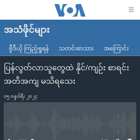
သုံး
ရ
လွယ်ကူ
အသံဖိုင်များ
မူလစာမျက်နှာ
စေ
မြန်မာ
ဗွီဒီယို ကြည့်ရှုရန်
သတင်းစာသား
အကြောင်း
သည့်
ကမ္ဘာ့သတင်းများ
Link
ပြန်လွတ်လာသူတွေထဲ နိုင်/ကျဉ်း စာရင်း
ဗွီဒီယို
နိုင်ငံတကာ
များ
သတင်းလွတ်လပ်ခွင့်
အမေရိကန်
အတိအကျ မသိရသေး
ပင်မ
ရပ်ဝန်းတခု လမ်းတခု အလွန်
တရုတ်
အကြောင်းအရာ
၀၅ ဇန္နဝါရီ၊ ၂၀၂၄
သို့
အင်္ဂလိပ်စာလေ့လာမယ်
အစ္စရေး-ပါလက်စတိုင်း
ကျော်
အပတ်စဉ်ကဏ္ဍများ
အမေရိကန်သုံးအီဒီယံ
ကြည့်
ရေဒီယိုနှင့်ရုပ်သံ အချက်အလက်များ
မကြေးမုံရဲ့ အင်္ဂလိပ်စာ
ရေဒီယို
ရန်
No media source currently available
ပင်မ
ရေဒီယို/တီဗွီအစီအစဉ်
ရုပ်ရှင်ထဲက အင်္ဂလိပ်စာ
တီဗွီ