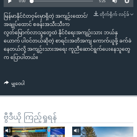
အ
0:00
5:25
သုတပဒေသာ အင်္ဂလိပ်စာ
ညွန်း
Learning English
တိုက်ရိုက် လင့်ခ်
မြန်မာနိုင်ငံတဝှမ်းမှာရှိတဲ့ အကျဉ်းထောင်/
စာမျက်နှာ
အချုပ်ထောင် စခန်းအသီးသီးက
သို့
ဗွီအိုအေ လူမှုကွန်ယက်များ
လွတ်မြောက်လာသူတွေထဲ နိုင်ငံရေးအကျဉ်းသား ဘယ်နှ
ကျော်
ယောက် ပါဝင်တယ်ဆိုတဲ့ စာရင်းအတိအကျ ကောက်ယူဖို့ ခက်ခဲ
ကြည့်
နေတယ်လို့ အကျဉ်းသားအရေး ကူညီဆောင်ရွက်ပေးနေသူတွေ
ရန်
ဘာသာစကားများ
က ပြောပါတယ်။
ရှာဖွေ
ရန်
နေရာ
မျှဝေပါ
သို့
ကျော်
ရန်
ဗွီဒီယို ကြည့်ရှုရန်