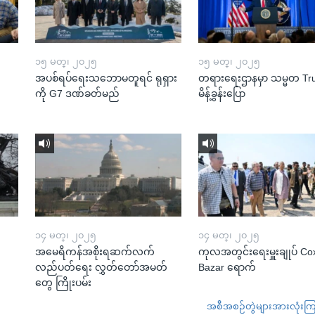
၁၅ မတ္၊ ၂၀၂၅
၁၅ မတ္၊ ၂၀၂၅
အပစ်ရပ်ရေးသဘောမတူရင် ရုရှား
တရားရေးဌာနမှာ သမ္မတ T
ကို G7 ဒဏ်ခတ်မည်
မိန့်ခွန်းပြော
၁၄ မတ္၊ ၂၀၂၅
၁၄ မတ္၊ ၂၀၂၅
အမေရိကန်အစိုးရဆက်လက်
ကုလအတွင်းရေးမှူးချုပ် Co
လည်ပတ်ရေး လွှတ်တော်အမတ်
Bazar ရောက်
တွေ ကြိုးပမ်း
အစီအစဉ်တွဲများအားလုံးကြည့