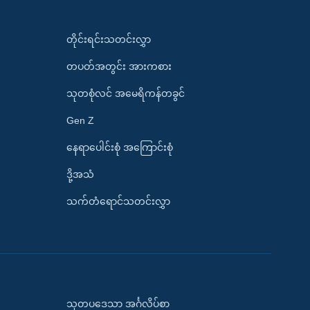
တိုင်းရင်းသတင်းလွှာ
တပတ်အတွင်း အားကစား
သုတစုံလင် အမေရိကန်တခွင်
Gen Z
နေရာပေါင်းစုံ အကြောင်းစုံ
ဒို့အသံ
သက်တံရောင်သတင်းလွှာ
သုတပဒေသာ အင်္ဂလိပ်စာ