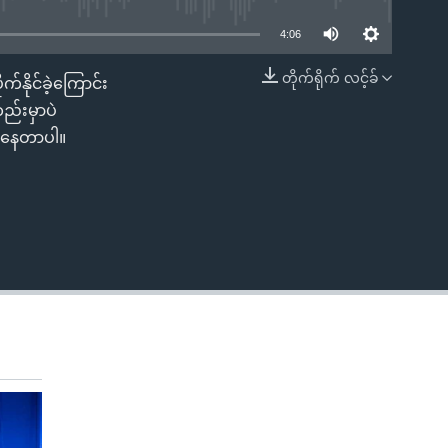
4:06
တိုက်ရိုက် လင့်ခ်
်နိုင်ခဲ့ကြောင်း
EMBED
ည်းမှာပဲ
ားနေတာပါ။