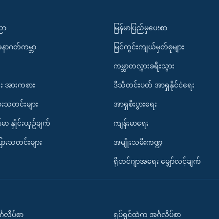
ပညာ
မြန်မာပြည်မှပေးစာ
အနာဂတ်ကမ္ဘာ
မြင်ကွင်းကျယ်မှတ်စုများ
ကမ္ဘာတလွှားခရီးသွား
း အားကစား
ဒီသီတင်းပတ် အာရှနိုင်ငံရေး
ားသတင်းများ
အာရှစီးပွားရေး
်မာ နှိုင်းယှဉ်ချက်
ကျန်းမာရေး
ပြားသတင်းများ
အမျိုးသမီးကဏ္ဍ
ရိုဟင်ဂျာအရေး မျှော်လင့်ချက်
်္ဂလိပ်စာ
ရုပ်ရှင်ထဲက အင်္ဂလိပ်စာ