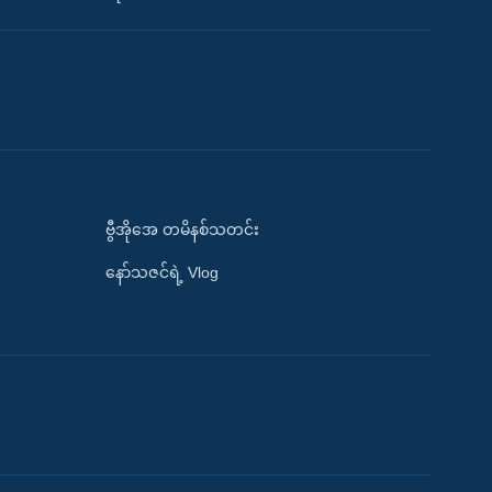
ဗွီအိုအေ တမိနစ်သတင်း
နော်သဇင်ရဲ့ Vlog