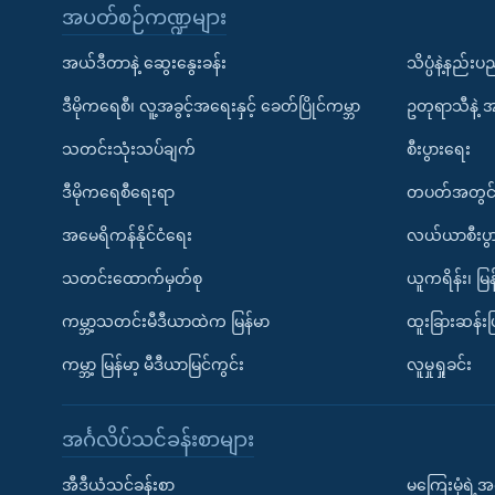
အပတ်စဉ်ကဏ္ဍများ
အယ်ဒီတာနဲ့ ဆွေးနွေးခန်း
သိပ္ပံနဲ့နည်း
ဒီမိုကရေစီ၊ လူ့အခွင့်အရေးနှင့် ခေတ်ပြိုင်ကမ္ဘာ
ဥတုရာသီနဲ့ 
သတင်းသုံးသပ်ချက်
စီးပွားရေး
ဒီမိုကရေစီရေးရာ
တပတ်အတွင်
အမေရိကန်နိုင်ငံရေး
လယ်ယာစီးပွ
သတင်းထောက်မှတ်စု
ယူကရိန်း၊ မြန
ကမ္ဘာ့သတင်းမီဒီယာထဲက မြန်မာ
ထူးခြားဆန်း
ကမ္ဘာ့ မြန်မာ့ မီဒီယာမြင်ကွင်း
လူမှုရှုခင်း
အင်္ဂလိပ်သင်ခန်းစာများ
အီဒီယံသင်ခန်းစာ
မကြေးမုံရဲ့အင