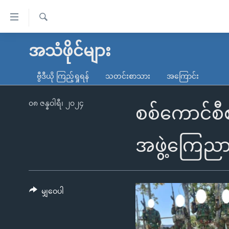
သုံး
ရ
ရှာဖွေ
လွယ်ကူ
မူလစာမျက်နှာ
အသံဖိုင်များ
ရ
စေ
မြန်မာ
လာ
ဗွီဒီယို ကြည့်ရှုရန်
သတင်းစာသား
အကြောင်း
သည့်
ဒ်
ကမ္ဘာ့သတင်းများ
Link
ဗွီဒီယို
နိုင်ငံတကာ
၀၈ ဇန္နဝါရီ၊ ၂၀၂၄
စစ်ကောင်စီစ
များ
သတင်းလွတ်လပ်ခွင့်
အမေရိကန်
ပင်မ
ရပ်ဝန်းတခု လမ်းတခု အလွန်
တရုတ်
အဖွဲ့ကြေည
အကြောင်းအရာ
အင်္ဂလိပ်စာလေ့လာမယ်
အစ္စရေး-ပါလက်စတိုင်း
သို့
အပတ်စဉ်ကဏ္ဍများ
အမေရိကန်သုံးအီဒီယံ
ကျော်
ကြည့်
မျှဝေပါ
ရေဒီယိုနှင့်ရုပ်သံ အချက်အလက်များ
မကြေးမုံရဲ့ အင်္ဂလိပ်စာ
ရေဒီယို
ရန်
ရေဒီယို/တီဗွီအစီအစဉ်
ရုပ်ရှင်ထဲက အင်္ဂလိပ်စာ
တီဗွီ
ပင်မ