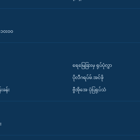
၀-၁၀း၀၀
ရေမြေခြားမှ ရုပ်ပုံလွှာ
ပိုလီဂရပ်ဖ်.အင်ဖို
်းခန်း
ဗွီအိုအေ ပုံပြရုပ်သံ
း