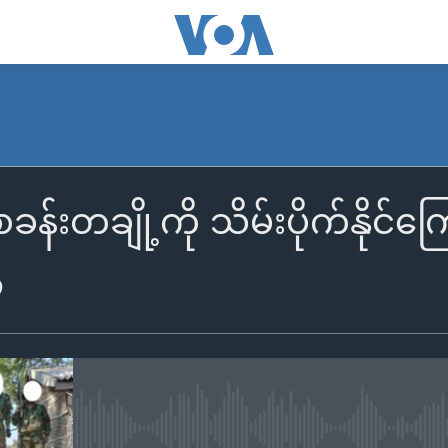
ခန်းတချို့ကို သိမ်းပိုက်နိုင်
ာ
No media source currently availa