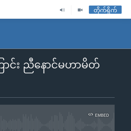
တိုက်ရိုက်
ကြောင်း ညီနောင်မဟာမိတ်
EMBED
ble