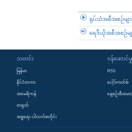
ရုပ်သံအစီအစဉ်မျာ
ရေဒီယိုအစီအစဉ်မျ
သတင်း
၀န်ဆောင်မှ
မြန်မာ
RSS
နိုင်ငံတကာ
ပေါ့ဒ်ကတ်စ်
အမေရိကန်
နေ့စဉ်အီးမေ
တရုတ်
အစ္စရေး-ပါလက်စတိုင်း