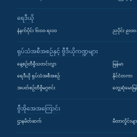
ရေဒီယို
နံနက်ပိုင်း ၆း၀၀-ရး၀၀
ညပိုင်း ၉း၀
ရုပ်သံအစီအစဉ်နှင့် ဗွီဒီယိုကဏ္ဍများ
နေ့စဉ်တီဗွီသတင်းလွှာ
မြန်မာ
ရေဒီယို ရုပ်သံအစီအစဉ်
နိုင်ငံတကာ
အပတ်စဉ်တီဗွီမဂ္ဂဇင်း
တွေ့ဆုံမေးမြန
ဗွီအိုအေအကြောင်း
ဌာနမိတ်ဆက်
မီတာလှိုင်းမျာ