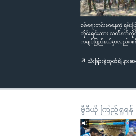
သုတပဒေသာ အင်္ဂလိပ်စာ
အ
ညွန်း
စာမျက်နှာ
စစ်ရေးတင်းမာနေတဲ့ ရှမ်းပြ
သို့
တိုင်းရင်းသား လက်နက်ကို
ကျော်
ကချင်ပြည်နယ်မှာလည်း စစ်
ကြည့်
ရန်
ရှာဖွေ
သီးခြားခွဲထုတ်၍ နားဆင
ရန်
နေရာ
သို့
ကျော်
ရန်
ဗွီဒီယို ကြည့်ရှုရန်