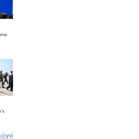
rump
x's
်ရှုရန်