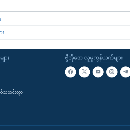
း
ား
ုများ
ဗွီအိုအေ လူမှုကွန်ယက်များ
းလ်သတင်းလွှာ