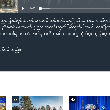
0:00
ည်မြောက်ပိုင်းမှာ စစ်ကောင်စီ တပ်စခန်းတချို့ကို ဆက်လက် သိမ်းပိုက
င် ညီနောင် မဟာမိတ် ၃ ဖွဲ့က သတင်းထုတ်ပြန်လိုက်ပါတယ်။ တချိန်တ
ကောင်စီနဲ့ ဒေသခံ လက်နက်ကိုင် အင်အားစုတွေ တိုက်ပွဲတွေဖြစ်ပွ
်နိုင်ပါသည်။