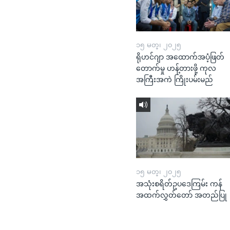
၁၅ မတ္၊ ၂၀၂၅
ရိုဟင်ဂျာ အထောက်အပံ့ဖြတ်
တောက်မှု ဟန့်တားဖို့ ကုလ
အကြီးအကဲ ကြိုးပမ်းမည်
၁၅ မတ္၊ ၂၀၂၅
အသုံးစရိတ်ဥပဒေကြမ်း ကန်
အထက်လွှတ်တော် အတည်ပြု