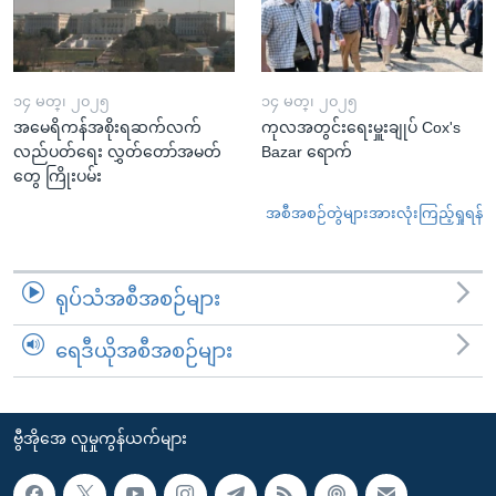
၁၄ မတ္၊ ၂၀၂၅
၁၄ မတ္၊ ၂၀၂၅
အမေရိကန်အစိုးရဆက်လက်
ကုလအတွင်းရေးမှူးချုပ် Cox's
လည်ပတ်ရေး လွှတ်တော်အမတ်
Bazar ရောက်
တွေ ကြိုးပမ်း
အစီအစဉ်တွဲများအားလုံးကြည့်ရှုရန်
ရုပ်သံအစီအစဉ်များ
ရေဒီယိုအစီအစဉ်များ
ဗွီအိုအေ လူမှုကွန်ယက်များ