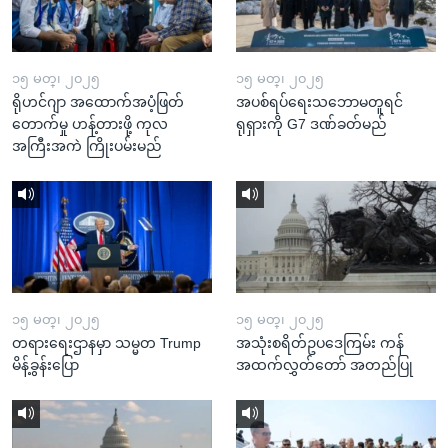
၁၅ မတ္၊ ၂၀၂၅
၁၅ မတ္၊ ၂၀၂၅
ရိုဟင်ဂျာ အထောက်အပံ့ဖြတ်
အပစ်ရပ်ရေးသဘောမတူရင်
တောက်မှု ဟန့်တားဖို့ ကုလ
ရုရှားကို G7 ဒဏ်ခတ်မည်
အကြီးအကဲ ကြိုးပမ်းမည်
၁၅ မတ္၊ ၂၀၂၅
၁၅ မတ္၊ ၂၀၂၅
တရားရေးဌာနမှာ သမ္မတ Trump
အသုံးစရိတ်ဥပဒေကြမ်း ကန်
မိန့်ခွန်းပြော
အထက်လွှတ်တော် အတည်ပြု