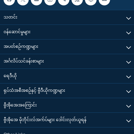
သတင်း
၀န်ဆောင်မှုများ
အပတ်စဉ်ကဏ္ဍများ
အင်္ဂလိပ်သင်ခန်းစာများ
ရေဒီယို
ရုပ်သံအစီအစဉ်နှင့် ဗွီဒီယိုကဏ္ဍများ
ဗွီအိုအေအကြောင်း
ဗွီအိုအေ မိုဘိုင်းလ်အက်ပ်များ ဒေါင်းလုတ်ယူရန်