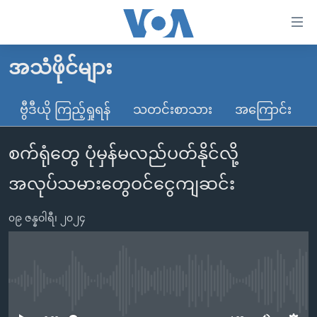
သုံး
ရ
လွယ်ကူ
အသံဖိုင်များ
မူလစာမျက်နှာ
စေ
မြန်မာ
ဗွီဒီယို ကြည့်ရှုရန်
သတင်းစာသား
အကြောင်း
သည့်
ကမ္ဘာ့သတင်းများ
Link
စက်ရုံတွေ ပုံမှန်မလည်ပတ်နိုင်လို့
ဗွီဒီယို
နိုင်ငံတကာ
များ
သတင်းလွတ်လပ်ခွင့်
အမေရိကန်
အလုပ်သမားတွေဝင်ငွေကျဆင်း
ပင်မ
ရပ်ဝန်းတခု လမ်းတခု အလွန်
တရုတ်
အကြောင်းအရာ
၀၉ ဇန္နဝါရီ၊ ၂၀၂၄
သို့
အင်္ဂလိပ်စာလေ့လာမယ်
အစ္စရေး-ပါလက်စတိုင်း
ကျော်
အပတ်စဉ်ကဏ္ဍများ
အမေရိကန်သုံးအီဒီယံ
ကြည့်
ရေဒီယိုနှင့်ရုပ်သံ အချက်အလက်များ
မကြေးမုံရဲ့ အင်္ဂလိပ်စာ
ရေဒီယို
ရန်
No media source currently available
ပင်မ
ရေဒီယို/တီဗွီအစီအစဉ်
ရုပ်ရှင်ထဲက အင်္ဂလိပ်စာ
တီဗွီ