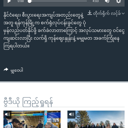
အ
0:00
4:03
သုတပဒေသာ အင်္ဂလိပ်စာ
ညွန်း
Learning English
တိုက်ရိုက် လင့်ခ်
နိုင်ငံရေး၊ စီးပွားရေးအကျပ်အတည်းတွေနဲ့
စာမျက်နှာ
အတူ ရန်ကုန်မြို့က စက်ရုံလုပ်ငန်းခွင်တွေ ပုံ
သို့
ဗွီအိုအေ လူမှုကွန်ယက်များ
မှန်လည်ပတ်နိုင်ဖို့ ခက်ခဲလာတာကြောင့် အလုပ်သမားတွေ ဝင်ငွေ
ကျော်
ကျဆင်းလာပြီး လက်ရှိ ကုန်ဈေးနှုန်းနဲ့ မမျှမတ အခက်ကြုံနေ
ကြည့်
ကြရပါတယ်။
ရန်
ဘာသာစကားများ
ရှာဖွေ
ရန်
မျှဝေပါ
နေရာ
သို့
ကျော်
ရန်
ဗွီဒီယို ကြည့်ရှုရန်