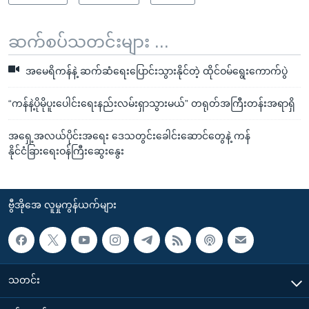
ဆက်စပ်သတင်းများ ...
အမေရိကန်နဲ့ ဆက်ဆံရေးပြောင်းသွားနိုင်တဲ့ ထိုင်ဝမ်ရွေးကောက်ပွဲ
“ကန်နဲ့ပိုမိုပူးပေါင်းရေးနည်းလမ်းရှာသွားမယ်” တရုတ်အကြီးတန်းအရာရှိ
အရှေ့အလယ်ပိုင်းအရေး ဒေသတွင်းခေါင်းဆောင်တွေနဲ့ ကန်
နိုင်ငံခြားရေးဝန်ကြီးဆွေးနွေး
ဗွီအိုအေ လူမှုကွန်ယက်များ
သတင်း