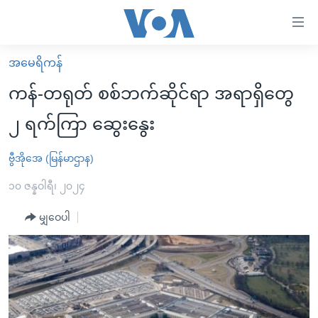
သုံး
ရ
လွယ်ကူ
အမေရိကန်
မူလစာမျက်နှာ
စေ
ကန်-တရုတ် စစ်ဘက်ဆိုင်ရာ အရာရှိတွေ
မြန်မာ
သည့်
၂ ရက်ကြာ ဆွေးနွေး
ကမ္ဘာ့သတင်းများ
Link
ဗွီဒီယို
နိုင်ငံတကာ
ဗွီအိုအေ (မြန်မာဌာန)
များ
သတင်းလွတ်လပ်ခွင့်
အမေရိကန်
၁၀ ဇန္နဝါရီ၊ ၂၀၂၄
ပင်မ
ရပ်ဝန်းတခု လမ်းတခု အလွန်
တရုတ်
အကြောင်းအရာ
မျှဝေပါ
သို့
အင်္ဂလိပ်စာလေ့လာမယ်
အစ္စရေး-ပါလက်စတိုင်း
ကျော်
အပတ်စဉ်ကဏ္ဍများ
အမေရိကန်သုံးအီဒီယံ
ကြည့်
ရေဒီယိုနှင့်ရုပ်သံ အချက်အလက်များ
မကြေးမုံရဲ့ အင်္ဂလိပ်စာ
ရေဒီယို
ရန်
ပင်မ
ရေဒီယို/တီဗွီအစီအစဉ်
ရုပ်ရှင်ထဲက အင်္ဂလိပ်စာ
တီဗွီ