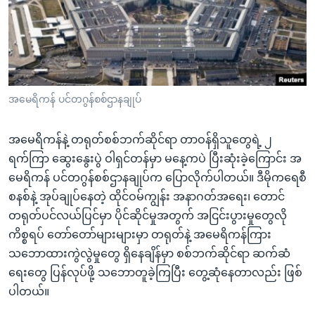
အ
သုတပဒေသာ အင်္ဂလိပ်စာ
ညွန်း
Learning English
စာမျက်နှာ
သို့
ဗွီအိုအေ လူမှုကွန်ယက်များ
ကျော်
ကြည့်
အမေရိကန် ပင်တဂွန်စစ်ဌာနချုပ်
ရန်
ဘာသာစကားများ
ရှာဖွေ
အမေရိကန်နဲ့ တရုတ်စစ်ဘက်ဆိုင်ရာ တာဝန်ရှိသူတွေရဲ့ ၂
ရန်
ရက်ကြာ ဆွေးနွေးပွဲ ဝါရှင်တန်မှာ မနေ့ကပဲ ပြီးဆုံးခဲ့ကြောင်း အ
နေရာ
မေရိကန် ပင်တဂွန်စစ်ဌာနချုပ်က ပြောလိုက်ပါတယ်။ ဒီမိုကရေစီ
သို့
စနစ်နဲ့ အုပ်ချုပ်နေတဲ့ ထိုင်ဝမ်ကျွန်း အနာဂတ်အရေး၊ တောင်
ကျော်
တရုတ်ပင်လယ်ပြင်မှာ ပိုင်ဆိုင်မှုအတွက် အငြင်းပွားမှုတွေလို
ရန်
ကိစ္စရပ် တော်တော်များများမှာ တရုတ်နဲ့ အမေရိကန်ကြား
သဘောထားကွဲလွဲမှုတွေ ရှိနေချိန်မှာ စစ်ဘက်ဆိုင်ရာ ဆက်ဆံ
ရေးတွေ ပြန်လုပ်ဖို့ သဘောတူခဲ့ကြပြီး တွေ့ဆုံနေတာလည်း ဖြစ်
ပါတယ်။