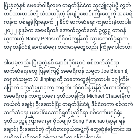
ပြီးခဲ့တဲ့နှစ် ဖေဖော်ဝါရီလမှာ တရုတ်နိုင်ငံက သူလျှိုလုပ်ဖို့ လွှတ်
တင်ထားတယ်လို့ သံသယရှိတဲ့ မိုးပျံပူဖောင်းကြီးတွေကို အမေရိ
ကန်က ပစ်ချခဲ့ပြီးနောက် ၂ နိုင်ငံ ဆက်ဆံရေး ကျဆင်းခဲ့တာပါ။
၂၀၂၂ ခုနှစ်က အမေရိကန် အောက်လွှတ်တော် ဥက္ကဋ္ဌ တာဝန်
ယူထားတဲ့ Nancy Pelosi ထိုင်ဝမ်ကျွန်းကို သွားရောက်ခဲ့ရာက
တရုတ်နိုင်ငံနဲ့ ဆက်ဆံရေး တင်းမာမှုတွေလည်း ကြုံခဲ့ရပါတယ်။
ဒါပေမဲ့လည်း ပြီးခဲ့တဲ့နှစ် နှောင်းပိုင်းမှာပဲ စစ်ဘက်ဆိုင်ရာ
ဆက်ဆံရေးတွေ ပြန်စကြဖို့ အမေရိကန် သမ္မတ Joe Biden နဲ့
တရုတ်သမ္မတ Xi Jinping တို့ သဘောတူခဲ့ကြတာပါ။ ၁၇ ကြိမ်
မြောက် တွေ့ဆုံမှုမှာတော့ တရုတ်၊ ထိုင်ဝမ်နဲ့ မွန်ဂိုလီယားဆိုင်ရာ
အမေရိကန် ကာကွယ်ရေး ဒုတိယဝန်ကြီး Michael Chase(မိုက်
ကယ်လ် ချေစ့်) ဦးဆောင်ပြီး တရုတ်နိုင်ငံရဲ့ နိုင်ငံတကာ စစ်ဘက်
ဆက်ဆံရေး ပူးပေါင်းဆောင်ရွက်မှုဆိုင်ရာ စစ်ကော်မရှင်ရုံး
ဒုတိယ ညွှန်ကြားရေးမှူး ဗိုလ်ချုပ် Song Yanchao (ဆွန်း ရန်
ချောင်) ဦးဆောင်တဲ့ ကိုယ်စားလှယ်အဖွဲ့ကို တွေ့ဆုံခဲ့ကြောင်း အ
မေရိကန် ပင်တဂွန် စစ်ဌာနချုပ်က ပြောပါတယ်။