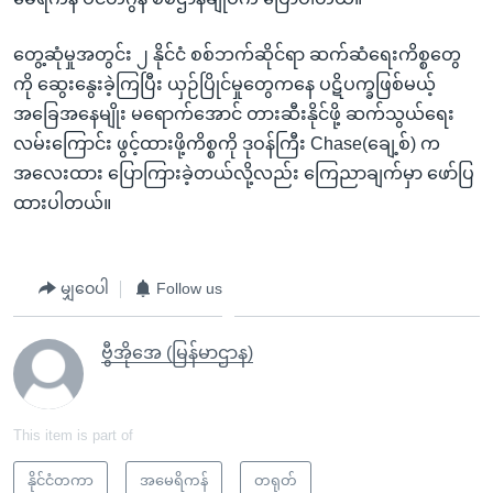
တွေ့ဆုံမှုအတွင်း ၂ နိုင်ငံ စစ်ဘက်ဆိုင်ရာ ဆက်ဆံရေးကိစ္စတွေ
ကို ဆွေးနွေးခဲ့ကြပြီး ယှဉ်ပြိုင်မှုတွေကနေ ပဋိပက္ခဖြစ်မယ့်
အခြေအနေမျိုး မရောက်အောင် တားဆီးနိုင်ဖို့ ဆက်သွယ်ရေး
လမ်းကြောင်း ဖွင့်ထားဖို့ကိစ္စကို ဒုဝန်ကြီး Chase(ချေ့စ်) က
အလေးထား ပြောကြားခဲ့တယ်လို့လည်း ကြေညာချက်မှာ ဖော်ပြ
ထားပါတယ်။
မျှဝေပါ
Follow us
ဗွီအိုအေ (မြန်မာဌာန)
This item is part of
နိုင်ငံတကာ
အမေရိကန်
တရုတ်