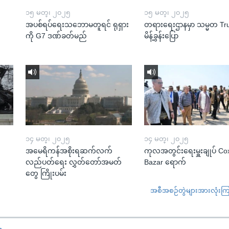
၁၅ မတ္၊ ၂၀၂၅
၁၅ မတ္၊ ၂၀၂၅
အပစ်ရပ်ရေးသဘောမတူရင် ရုရှား
တရားရေးဌာနမှာ သမ္မတ T
ကို G7 ဒဏ်ခတ်မည်
မိန့်ခွန်းပြော
၁၄ မတ္၊ ၂၀၂၅
၁၄ မတ္၊ ၂၀၂၅
အမေရိကန်အစိုးရဆက်လက်
ကုလအတွင်းရေးမှူးချုပ် Co
လည်ပတ်ရေး လွှတ်တော်အမတ်
Bazar ရောက်
တွေ ကြိုးပမ်း
အစီအစဉ်တွဲများအားလုံးကြည့