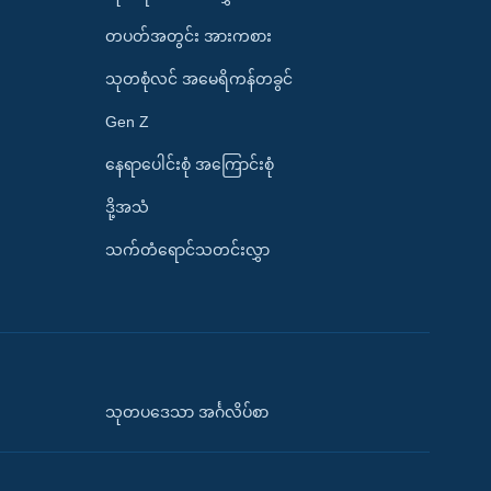
တပတ်အတွင်း အားကစား
သုတစုံလင် အမေရိကန်တခွင်
Gen Z
နေရာပေါင်းစုံ အကြောင်းစုံ
ဒို့အသံ
သက်တံရောင်သတင်းလွှာ
သုတပဒေသာ အင်္ဂလိပ်စာ