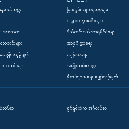
အနာဂတ်ကမ္ဘာ
မြင်ကွင်းကျယ်မှတ်စုများ
ကမ္ဘာတလွှားခရီးသွား
း အားကစား
ဒီသီတင်းပတ် အာရှနိုင်ငံရေး
ားသတင်းများ
အာရှစီးပွားရေး
်မာ နှိုင်းယှဉ်ချက်
ကျန်းမာရေး
ပြားသတင်းများ
အမျိုးသမီးကဏ္ဍ
ရိုဟင်ဂျာအရေး မျှော်လင့်ချက်
်္ဂလိပ်စာ
ရုပ်ရှင်ထဲက အင်္ဂလိပ်စာ