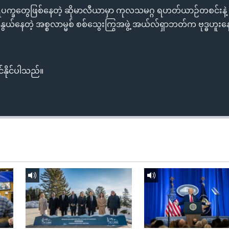
က္ခတွေဖြစ်နေတဲ့ ဆိုမာလီယာမှာ ကုလသမဂ္ဂ ရဟတ်ယာဉ်တစင်းနဲ့ 
က်နွယ်နေတဲ့ အစ္စလာမ္မစ် စစ်သွေးကြွအဖွဲ့ အယ်လ်ရှာဘတ်က ဗုဒ္ဓဟူးန
်နိုင်ပါသည်။