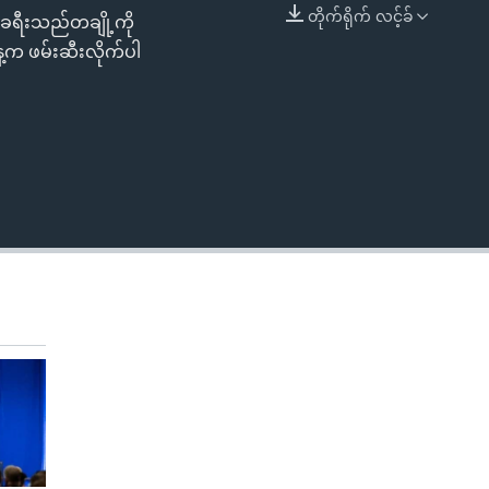
တိုက်ရိုက် လင့်ခ်
ခရီးသည်တချို့ကို
EMBED
ေ့က ဖမ်းဆီးလိုက်ပါ