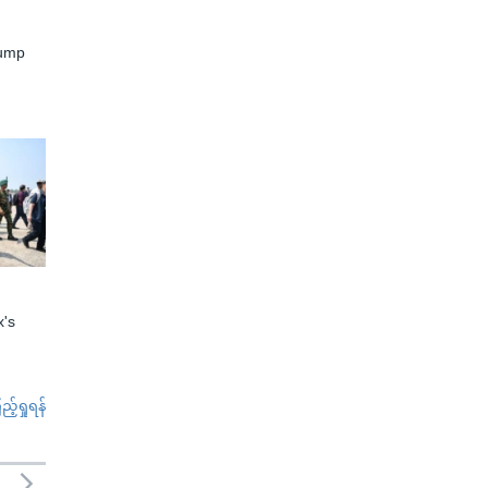
rump
x's
်ရှုရန်