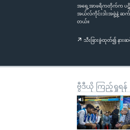
သုတပဒေသာ အင်္ဂလိပ်စာ
အ
အရှေ့အာဖရိကတိုက်က ပဋိပ
ညွန်း
အယ်လ်ကိုင်းဒါးအဖွဲ့နဲ့ ဆ
စာမျက်နှာ
တယ်။
သို့
ကျော်
သီးခြားခွဲထုတ်၍ နားဆင
ကြည့်
ရန်
ရှာဖွေ
ရန်
နေရာ
သို့
ဗွီဒီယို ကြည့်ရှုရန်
ကျော်
ရန်