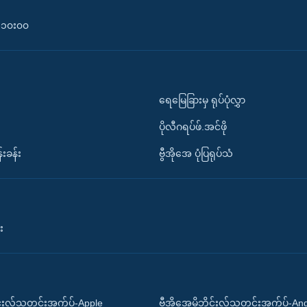
၀-၁၀း၀၀
ရေမြေခြားမှ ရုပ်ပုံလွှာ
ပိုလီဂရပ်ဖ်.အင်ဖို
်းခန်း
ဗွီအိုအေ ပုံပြရုပ်သံ
း
ိုင်းလ်သတင်းအက်ပ်-Apple
ဗွီအိုအေမိုဘိုင်းလ်သတင်းအက်ပ်-An