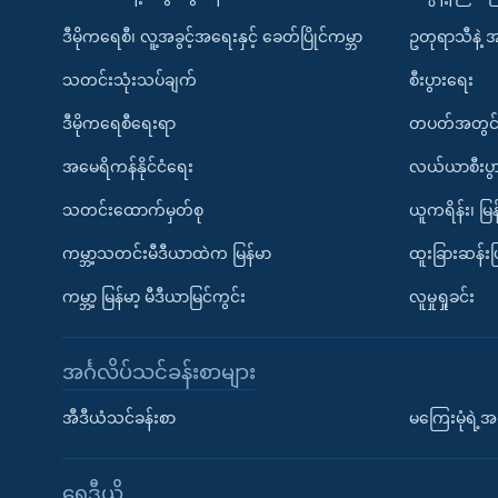
ဒီမိုကရေစီ၊ လူ့အခွင့်အရေးနှင့် ခေတ်ပြိုင်ကမ္ဘာ
ဥတုရာသီနဲ့ 
သတင်းသုံးသပ်ချက်
စီးပွားရေး
ဒီမိုကရေစီရေးရာ
တပတ်အတွင်
အမေရိကန်နိုင်ငံရေး
လယ်ယာစီးပွ
သတင်းထောက်မှတ်စု
ယူကရိန်း၊ မြန
ကမ္ဘာ့သတင်းမီဒီယာထဲက မြန်မာ
ထူးခြားဆန်း
ကမ္ဘာ့ မြန်မာ့ မီဒီယာမြင်ကွင်း
လူမှုရှုခင်း
အင်္ဂလိပ်သင်ခန်းစာများ
အီဒီယံသင်ခန်းစာ
မကြေးမုံရဲ့အင
ရေဒီယို