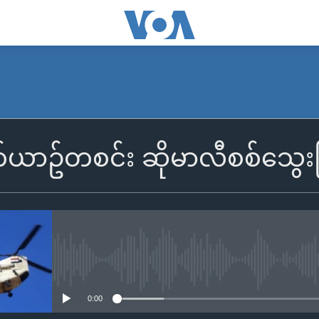
ဥ်တစင်း ဆိုမာလီစစ်သွေးကြွအ
No media source currently availa
0:00