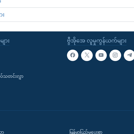
း
ား
ုများ
ဗွီအိုအေ လူမှုကွန်ယက်များ
းလ်သတင်းလွှာ
ပညာ
မြန်မာပြည်မှပေးစာ