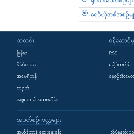
ရုပ်သံအစီအစဉ်မျာ
ရေဒီယိုအစီအစဉ်မျ
သတင်း
၀န်ဆောင်မှ
မြန်မာ
RSS
နိုင်ငံတကာ
ပေါ့ဒ်ကတ်စ်
အမေရိကန်
နေ့စဉ်အီးမေ
တရုတ်
အစ္စရေး-ပါလက်စတိုင်း
အပတ်စဉ်ကဏ္ဍများ
အယ်ဒီတာနဲ့ ဆွေးနွေးခန်း
သိပ္ပံနဲ့နည်း