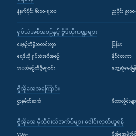
နံနက်ပိုင်း ၆း၀၀-ရး၀၀
ညပိုင်း ၉း၀
ရုပ်သံအစီအစဉ်နှင့် ဗွီဒီယိုကဏ္ဍများ
နေ့စဉ်တီဗွီသတင်းလွှာ
မြန်မာ
ရေဒီယို ရုပ်သံအစီအစဉ်
နိုင်ငံတကာ
အပတ်စဉ်တီဗွီမဂ္ဂဇင်း
တွေ့ဆုံမေးမြန
ဗွီအိုအေအကြောင်း
ဌာနမိတ်ဆက်
မီတာလှိုင်းမျာ
ဗွီအိုအေ မိုဘိုင်းလ်အက်ပ်များ ဒေါင်းလုတ်ယူရန်
Learning English
VOA+
ဗွီအိုအေမိုဘ