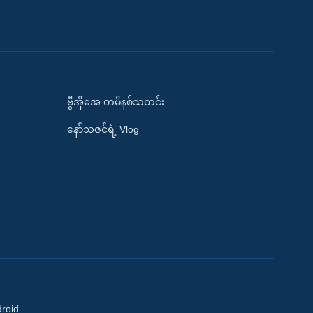
ဗွီအိုအေ တမိနစ်သတင်း
နော်သဇင်ရဲ့ Vlog
droid