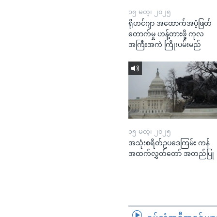
၁၅ မတ္၊ ၂၀၂၅
ရိုဟင်ဂျာ အထောက်အပံ့ဖြတ်
တောက်မှု ဟန့်တားဖို့ ကုလ
အကြီးအကဲ ကြိုးပမ်းမည်
၁၅ မတ္၊ ၂၀၂၅
အသုံးစရိတ်ဥပဒေကြမ်း ကန်
အထက်လွှတ်တော် အတည်ပြု