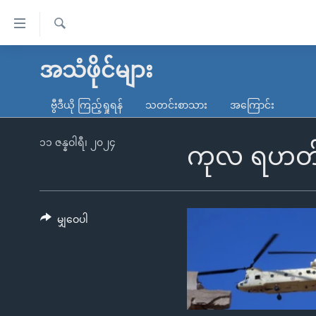
သုံး
ရ
ရှာဖွေ
လွယ်ကူ
မူလစာမျက်နှာ
အသံဖိုင်များ
ရ
စေ
မြန်မာ
လာ
ဗွီဒီယို ကြည့်ရှုရန်
သတင်းစာသား
အကြောင်း
သည့်
ဒ်
ကမ္ဘာ့သတင်းများ
Link
ဗွီဒီယို
နိုင်ငံတကာ
၁၁ ဇန္နဝါရီ၊ ၂၀၂၄
ကုလ ရဟတ်ယာ
များ
သတင်းလွတ်လပ်ခွင့်
အမေရိကန်
ပင်မ
ရပ်ဝန်းတခု လမ်းတခု အလွန်
တရုတ်
အကြောင်းအရာ
အင်္ဂလိပ်စာလေ့လာမယ်
အစ္စရေး-ပါလက်စတိုင်း
မျှဝေပါ
သို့
အပတ်စဉ်ကဏ္ဍများ
အမေရိကန်သုံးအီဒီယံ
ကျော်
ကြည့်
ရေဒီယိုနှင့်ရုပ်သံ အချက်အလက်များ
မကြေးမုံရဲ့ အင်္ဂလိပ်စာ
ရေဒီယို
ရန်
ရေဒီယို/တီဗွီအစီအစဉ်
ရုပ်ရှင်ထဲက အင်္ဂလိပ်စာ
တီဗွီ
ပင်မ