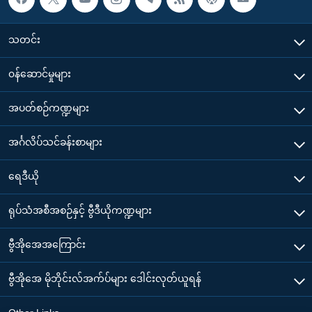
သတင်း
၀န်ဆောင်မှုများ
အပတ်စဉ်ကဏ္ဍများ
အင်္ဂလိပ်သင်ခန်းစာများ
ရေဒီယို
ရုပ်သံအစီအစဉ်နှင့် ဗွီဒီယိုကဏ္ဍများ
ဗွီအိုအေအကြောင်း
ဗွီအိုအေ မိုဘိုင်းလ်အက်ပ်များ ဒေါင်းလုတ်ယူရန်