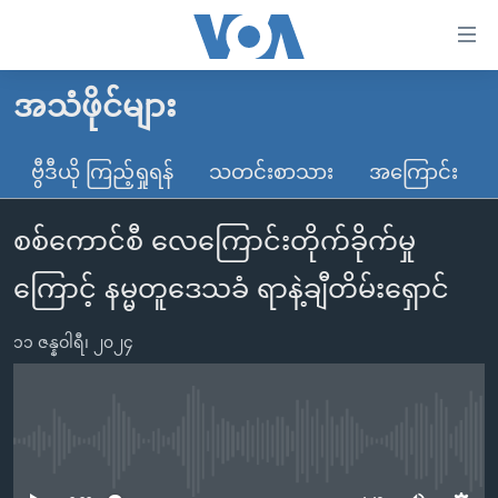
သုံး
ရ
လွယ်ကူ
အသံဖိုင်များ
မူလစာမျက်နှာ
စေ
မြန်မာ
ဗွီဒီယို ကြည့်ရှုရန်
သတင်းစာသား
အကြောင်း
သည့်
ကမ္ဘာ့သတင်းများ
Link
စစ်ကောင်စီ လေကြောင်းတိုက်ခိုက်မှု
ဗွီဒီယို
နိုင်ငံတကာ
များ
သတင်းလွတ်လပ်ခွင့်
အမေရိကန်
ကြောင့် နမ္မတူဒေသခံ ရာနဲ့ချီတိမ်းရှောင်
ပင်မ
ရပ်ဝန်းတခု လမ်းတခု အလွန်
တရုတ်
အကြောင်းအရာ
၁၁ ဇန္နဝါရီ၊ ၂၀၂၄
သို့
အင်္ဂလိပ်စာလေ့လာမယ်
အစ္စရေး-ပါလက်စတိုင်း
ကျော်
အပတ်စဉ်ကဏ္ဍများ
အမေရိကန်သုံးအီဒီယံ
ကြည့်
ရေဒီယိုနှင့်ရုပ်သံ အချက်အလက်များ
မကြေးမုံရဲ့ အင်္ဂလိပ်စာ
ရေဒီယို
ရန်
No media source currently available
ပင်မ
ရေဒီယို/တီဗွီအစီအစဉ်
ရုပ်ရှင်ထဲက အင်္ဂလိပ်စာ
တီဗွီ