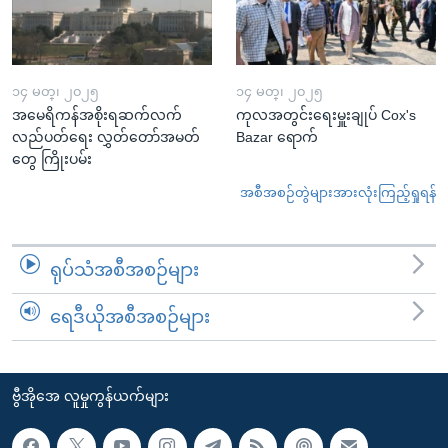
၁၄ မတ္၊ ၂၀၂၅
၁၄ မတ္၊ ၂၀၂၅
အမေရိကန်အစိုးရဆက်လက်
ကုလအတွင်းရေးမှူးချုပ် Cox's
လည်ပတ်ရေး လွှတ်တော်အမတ်
Bazar ရောက်
တွေ ကြိုးပမ်း
အစီအစဉ်တွဲများအားလုံးကြည့်ရှုရန်
ရုပ်သံအစီအစဉ်များ
ရေဒီယိုအစီအစဉ်များ
ဗွီအိုအေ လူမှုကွန်ယက်များ