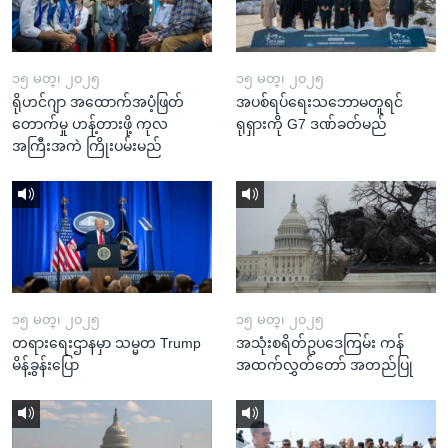
၁၅ မတ္၊ ၂၀၂၅
၁၅ မတ္၊ ၂၀၂၅
ရိုဟင်ဂျာ အထောက်အပံ့ဖြတ်
အပစ်ရပ်ရေးသဘောမတူရင်
တောက်မှု ဟန့်တားဖို့ ကုလ
ရုရှားကို G7 ဒဏ်ခတ်မည်
အကြီးအကဲ ကြိုးပမ်းမည်
၁၅ မတ္၊ ၂၀၂၅
၁၅ မတ္၊ ၂၀၂၅
တရားရေးဌာနမှာ သမ္မတ Trump
အသုံးစရိတ်ဥပဒေကြမ်း ကန်
မိန့်ခွန်းပြော
အထက်လွှတ်တော် အတည်ပြု