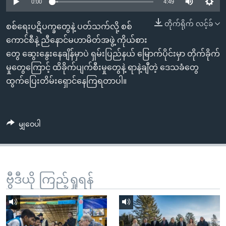
အ
0:00
4:49
သုတပဒေသာ အင်္ဂလိပ်စာ
ညွန်း
Learning English
တိုက်ရိုက် လင့်ခ်
စစ်ရေးပဋိပက္ခတွေနဲ့ ပတ်သက်လို့ စစ်
စာမျက်နှာ
ကောင်စီနဲ့ ညီနောင်မဟာမိတ်အဖွဲ့ ကိုယ်စား
သို့
ဗွီအိုအေ လူမှုကွန်ယက်များ
တွေ ဆွေးနွေးနေချိန်မှာပဲ ရှမ်းပြည်နယ် မြောက်ပိုင်းမှာ တိုက်ခိုက်
ကျော်
မှုတွေကြောင့် ထိခိုက်ပျက်စီးမှုတွေနဲ့ ရာနဲ့ချီတဲ့ ဒေသခံတွေ
ကြည့်
ထွက်ပြေးတိမ်းရှောင်နေကြရတာပါ။
ရန်
ဘာသာစကားများ
ရှာဖွေ
ရန်
မျှဝေပါ
နေရာ
သို့
ကျော်
ရန်
ဗွီဒီယို ကြည့်ရှုရန်