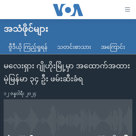
သုံး
ရ
လွယ်ကူ
အသံဖိုင်များ
မူလစာမျက်နှာ
စေ
မြန်မာ
ဗွီဒီယို ကြည့်ရှုရန်
သတင်းစာသား
အကြောင်း
သည့်
ကမ္ဘာ့သတင်းများ
Link
မလေးရှား ဂျိုဟိုးမြို့မှာ အထောက်အထား
ဗွီဒီယို
နိုင်ငံတကာ
များ
သတင်းလွတ်လပ်ခွင့်
အမေရိကန်
မဲ့မြန်မာ ၃၄ ဦး ဖမ်းဆီးခံရ
ပင်မ
ရပ်ဝန်းတခု လမ်းတခု အလွန်
တရုတ်
အကြောင်းအရာ
၁၂ ဇန္နဝါရီ၊ ၂၀၂၄
သို့
အင်္ဂလိပ်စာလေ့လာမယ်
အစ္စရေး-ပါလက်စတိုင်း
ကျော်
အပတ်စဉ်ကဏ္ဍများ
အမေရိကန်သုံးအီဒီယံ
ကြည့်
ရေဒီယိုနှင့်ရုပ်သံ အချက်အလက်များ
မကြေးမုံရဲ့ အင်္ဂလိပ်စာ
ရေဒီယို
ရန်
No media source currently available
ပင်မ
ရေဒီယို/တီဗွီအစီအစဉ်
ရုပ်ရှင်ထဲက အင်္ဂလိပ်စာ
တီဗွီ