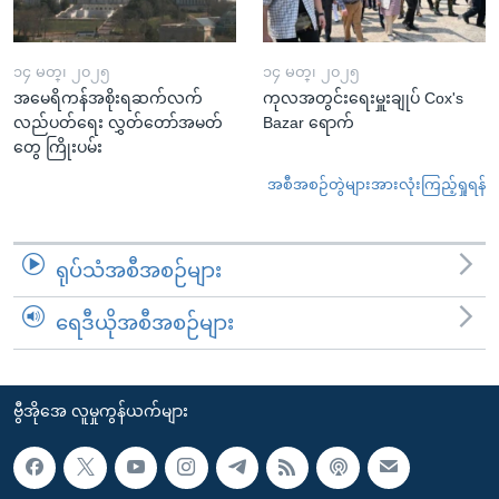
၁၄ မတ္၊ ၂၀၂၅
၁၄ မတ္၊ ၂၀၂၅
အမေရိကန်အစိုးရဆက်လက်
ကုလအတွင်းရေးမှူးချုပ် Cox's
လည်ပတ်ရေး လွှတ်တော်အမတ်
Bazar ရောက်
တွေ ကြိုးပမ်း
အစီအစဉ်တွဲများအားလုံးကြည့်ရှုရန်
ရုပ်သံအစီအစဉ်များ
ရေဒီယိုအစီအစဉ်များ
ဗွီအိုအေ လူမှုကွန်ယက်များ