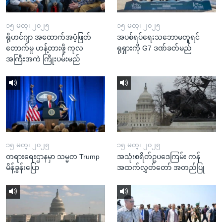
၁၅ မတ္၊ ၂၀၂၅
၁၅ မတ္၊ ၂၀၂၅
ရိုဟင်ဂျာ အထောက်အပံ့ဖြတ်
အပစ်ရပ်ရေးသဘောမတူရင်
တောက်မှု ဟန့်တားဖို့ ကုလ
ရုရှားကို G7 ဒဏ်ခတ်မည်
အကြီးအကဲ ကြိုးပမ်းမည်
၁၅ မတ္၊ ၂၀၂၅
၁၅ မတ္၊ ၂၀၂၅
တရားရေးဌာနမှာ သမ္မတ Trump
အသုံးစရိတ်ဥပဒေကြမ်း ကန်
မိန့်ခွန်းပြော
အထက်လွှတ်တော် အတည်ပြု