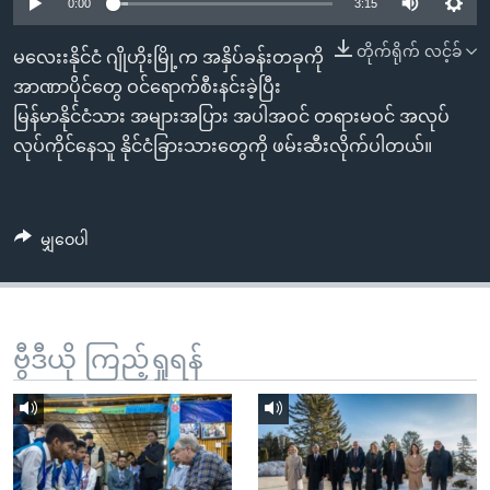
အ
0:00
3:15
သုတပဒေသာ အင်္ဂလိပ်စာ
ညွန်း
Learning English
တိုက်ရိုက် လင့်ခ်
မလေးးနိုင်ငံ ဂျိုဟိုးမြို့က အနှိပ်ခန်းတခုကို
စာမျက်နှာ
အာဏာပိုင်တွေ ဝင်ရောက်စီးနင်းခဲ့ပြီး
သို့
ဗွီအိုအေ လူမှုကွန်ယက်များ
မြန်မာနိုင်ငံသား အများအပြား အပါအဝင် တရားမဝင် အလုပ်
ကျော်
လုပ်ကိုင်နေသူ နိုင်ငံခြားသားတွေကို ဖမ်းဆီးလိုက်ပါတယ်။
ကြည့်
ရန်
ဘာသာစကားများ
ရှာဖွေ
မျှဝေပါ
ရန်
နေရာ
သို့
ကျော်
ဗွီဒီယို ကြည့်ရှုရန်
ရန်