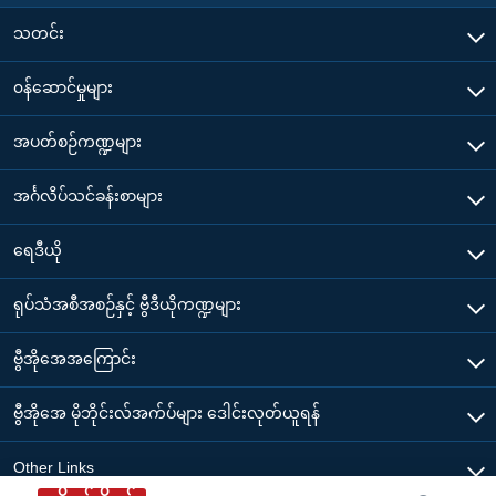
သတင်း
၀န်ဆောင်မှုများ
အပတ်စဉ်ကဏ္ဍများ
အင်္ဂလိပ်သင်ခန်းစာများ
ရေဒီယို
ရုပ်သံအစီအစဉ်နှင့် ဗွီဒီယိုကဏ္ဍများ
ဗွီအိုအေအကြောင်း
ဗွီအိုအေ မိုဘိုင်းလ်အက်ပ်များ ဒေါင်းလုတ်ယူရန်
Other Links