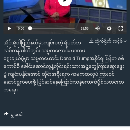
အ
သုတပဒေသာ အင်္ဂလိပ်စာ
ညွန်း
Learning English
စာမျက်နှာ
သို့
ဗွီအိုအေ လူမှုကွန်ယက်များ
0:00
29:58
ကျော်
ကြည့်
တိုက်ရိုက် လင့်ခ်
အိုင်အိုဝါပြည်နယ်မှာကျင်းပတဲ့ ရီပတ်ဘ
ရန်
လစ်ကန် ပါတီတွင်း သမ္မတလောင်း ပဏာမ
ဘာသာစကားများ
ရှာဖွေ
ရွေးချယ်ပွဲမှာ သမ္မတဟောင်း Donald Trumpအနိုင်ရ၊မြန်မာ စစ်
ရန်
ကောင်စီ ခေါင်းဆောင်တွနဲ့တိုင်းရင်းသားအဖွဲ့တွေကြားဆွေးနွေး
နေရာ
ပွဲ ကျင်းပနိုင်အောင် ထိုင်းအစိုးရက ကမကထလုပ်ကြားဝင်
သို့
ဆောင်ရွက်ပေးဖို့ ပြင်ဆင်နေကြောင်းဘန်ကောက်ပို့စ်သတင်းစာ
ကျော်
ကရေး။
ရန်
မျှဝေပါ