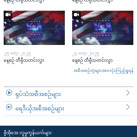
၂၅ မတ္၊ ၂၀၂၅
၂၄ မတ္၊ ၂၀၂၅
နေ့စဉ် တီဗွီသတင်းလွှာ
နေ့စဉ် တီဗွီသတင်းလွှာ
အစီအစဉ်တွဲများအားလုံးကြည့်ရှုရန်
ရုပ်သံအစီအစဉ်များ
ရေဒီယိုအစီအစဉ်များ
ဗွီအိုအေ လူမှုကွန်ယက်များ