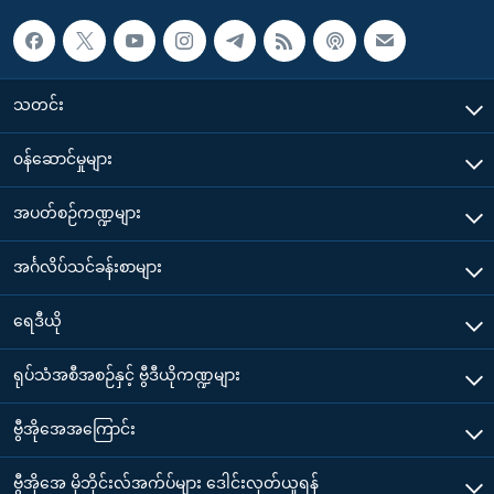
သတင်း
၀န်ဆောင်မှုများ
အပတ်စဉ်ကဏ္ဍများ
အင်္ဂလိပ်သင်ခန်းစာများ
ရေဒီယို
ရုပ်သံအစီအစဉ်နှင့် ဗွီဒီယိုကဏ္ဍများ
ဗွီအိုအေအကြောင်း
ဗွီအိုအေ မိုဘိုင်းလ်အက်ပ်များ ဒေါင်းလုတ်ယူရန်