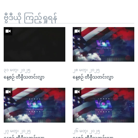
ဗွီဒီယို ကြည့်ရှုရန်
၃၁ မတ္၊ ၂၀၂၅
၂၈ မတ္၊ ၂၀၂၅
နေ့စဉ် တီဗွီသတင်းလွှာ
နေ့စဉ် တီဗွီသတင်းလွှာ
၂၇ မတ္၊ ၂၀၂၅
၂၆ မတ္၊ ၂၀၂၅
နေ့စဉ် တီဗွီသတင်းလွှာ
နေ့စဉ် တီဗွီသတင်းလွှာ