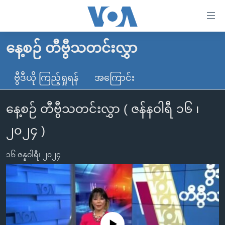
သုံး
ရ
လွယ်ကူ
နေ့စဉ် တီဗွီသတင်းလွှာ
မူလစာမျက်နှာ
စေ
မြန်မာ
ဗွီဒီယို ကြည့်ရှုရန်
အကြောင်း
သည့်
ကမ္ဘာ့သတင်းများ
Link
နေ့စဉ် တီဗွီသတင်းလွှာ ( ဇန်နဝါရီ ၁၆ ၊
ဗွီဒီယို
နိုင်ငံတကာ
များ
သတင်းလွတ်လပ်ခွင့်
အမေရိကန်
၂၀၂၄ )
ပင်မ
ရပ်ဝန်းတခု လမ်းတခု အလွန်
တရုတ်
အကြောင်းအရာ
၁၆ ဇန္နဝါရီ၊ ၂၀၂၄
သို့
အင်္ဂလိပ်စာလေ့လာမယ်
အစ္စရေး-ပါလက်စတိုင်း
ကျော်
အပတ်စဉ်ကဏ္ဍများ
အမေရိကန်သုံးအီဒီယံ
ကြည့်
ရေဒီယိုနှင့်ရုပ်သံ အချက်အလက်များ
မကြေးမုံရဲ့ အင်္ဂလိပ်စာ
ရေဒီယို
ရန်
ပင်မ
ရေဒီယို/တီဗွီအစီအစဉ်
ရုပ်ရှင်ထဲက အင်္ဂလိပ်စာ
တီဗွီ
No media source currently available