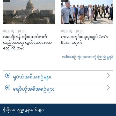
၁၄ မတ္၊ ၂၀၂၅
၁၄ မတ္၊ ၂၀၂၅
အမေရိကန်အစိုးရဆက်လက်
ကုလအတွင်းရေးမှူးချုပ် Cox's
လည်ပတ်ရေး လွှတ်တော်အမတ်
Bazar ရောက်
တွေ ကြိုးပမ်း
အစီအစဉ်တွဲများအားလုံးကြည့်ရှုရန်
ရုပ်သံအစီအစဉ်များ
ရေဒီယိုအစီအစဉ်များ
ဗွီအိုအေ လူမှုကွန်ယက်များ