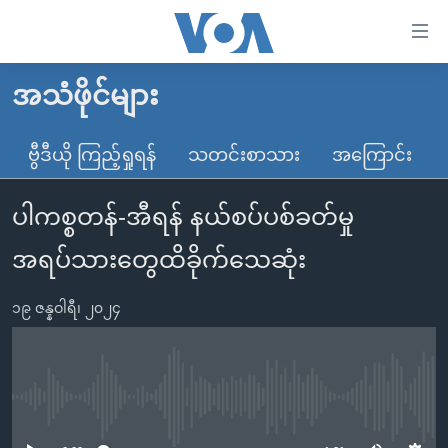
သုံး
ရ
လွယ်ကူ
အသံဖိုင်များ
မူလစာမျက်နှာ
စေ
မြန်မာ
ဗွီဒီယို ကြည့်ရှုရန်
သတင်းစာသား
အကြောင်း
သည့်
ကမ္ဘာ့သတင်းများ
Link
ပါကစ္စတန်-အီရန် နယ်စပ်ပစ်ခတ်မှု
ဗွီဒီယို
နိုင်ငံတကာ
များ
သတင်းလွတ်လပ်ခွင့်
အမေရိကန်
အရပ်သားတွေထိခိုက်သေဆုံး
ပင်မ
ရပ်ဝန်းတခု လမ်းတခု အလွန်
တရုတ်
အကြောင်းအရာ
၁၉ ဇန္နဝါရီ၊ ၂၀၂၄
သို့
အင်္ဂလိပ်စာလေ့လာမယ်
အစ္စရေး-ပါလက်စတိုင်း
ကျော်
အပတ်စဉ်ကဏ္ဍများ
အမေရိကန်သုံးအီဒီယံ
ကြည့်
ရေဒီယိုနှင့်ရုပ်သံ အချက်အလက်များ
မကြေးမုံရဲ့ အင်္ဂလိပ်စာ
ရေဒီယို
ရန်
No media source currently available
ပင်မ
ရေဒီယို/တီဗွီအစီအစဉ်
ရုပ်ရှင်ထဲက အင်္ဂလိပ်စာ
တီဗွီ