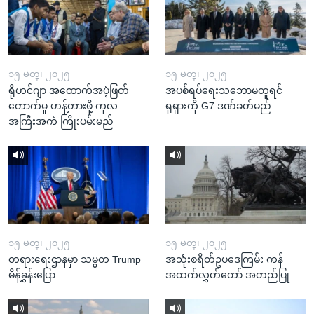
၁၅ မတ္၊ ၂၀၂၅
၁၅ မတ္၊ ၂၀၂၅
ရိုဟင်ဂျာ အထောက်အပံ့ဖြတ်
အပစ်ရပ်ရေးသဘောမတူရင်
တောက်မှု ဟန့်တားဖို့ ကုလ
ရုရှားကို G7 ဒဏ်ခတ်မည်
အကြီးအကဲ ကြိုးပမ်းမည်
၁၅ မတ္၊ ၂၀၂၅
၁၅ မတ္၊ ၂၀၂၅
တရားရေးဌာနမှာ သမ္မတ Trump
အသုံးစရိတ်ဥပဒေကြမ်း ကန်
မိန့်ခွန်းပြော
အထက်လွှတ်တော် အတည်ပြု