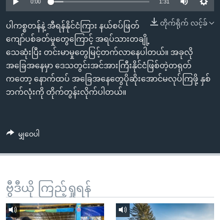
အ
0:00
1:31
သုတပဒေသာ အင်္ဂလိပ်စာ
ညွန်း
Learning English
တိုက်ရိုက် လင့်ခ်
ပါကစ္စတန်နဲ့ အီရန်နိုင်ငံကြား နယ်စပ်ဖြတ်
စာမျက်နှာ
ကျော်ပစ်ခတ်မှုတွေကြောင့် အရပ်သားတချို့
သို့
ဗွီအိုအေ လူမှုကွန်ယက်များ
သေဆုံးပြီး တင်းမာမှုတွေမြင့်တက်လာနေပါတယ်။ အခုလို
ကျော်
အခြေအနေမှာ ဒေသတွင်းအင်အားကြီးနိုင်ငံဖြစ်တဲ့တရုတ်
ကြည့်
ကတော့ နောက်ထပ် အခြေအနေတွေပိုဆိုးအောင်မလုပ်ကြဖို့ နှစ်
ရန်
ဘာသာစကားများ
ဘက်လုံးကို တိုက်တွန်းလိုက်ပါတယ်။
ရှာဖွေ
ရန်
နေရာ
မျှဝေပါ
သို့
ကျော်
ရန်
ဗွီဒီယို ကြည့်ရှုရန်