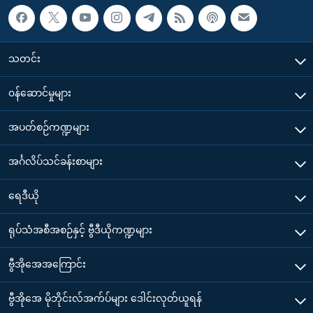
သတင်း
၀န်ဆောင်မှုများ
အပတ်စဉ်ကဏ္ဍများ
အင်္ဂလိပ်သင်ခန်းစာများ
ရေဒီယို
ရုပ်သံအစီအစဉ်နှင့် ဗွီဒီယိုကဏ္ဍများ
ဗွီအိုအေအကြောင်း
ဗွီအိုအေ မိုဘိုင်းလ်အက်ပ်များ ဒေါင်းလုတ်ယူရန်