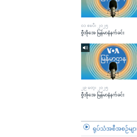
၀၁ ဧၿပီ၊ ၂၀၂၅
ဗွီအိုအေ မြန်မာနံနက်ခင်း
၂၉ မတ္၊ ၂၀၂၅
ဗွီအိုအေ မြန်မာနံနက်ခင်း
ရုပ်သံအစီအစဉ်မျာ