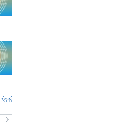
်ရှုရန်