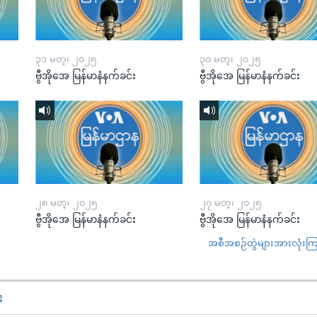
၃၁ မတ္၊ ၂၀၂၅
၃၀ မတ္၊ ၂၀၂၅
ဗွီအိုအေ မြန်မာနံနက်ခင်း
ဗွီအိုအေ မြန်မာနံနက်ခင်း
၂၈ မတ္၊ ၂၀၂၅
၂၇ မတ္၊ ၂၀၂၅
ဗွီအိုအေ မြန်မာနံနက်ခင်း
ဗွီအိုအေ မြန်မာနံနက်ခင်း
အစီအစဉ်တွဲများအားလုံးကြည့
း