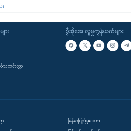
ား
ုများ
ဗွီအိုအေ လူမှုကွန်ယက်များ
းလ်သတင်းလွှာ
ပညာ
မြန်မာပြည်မှပေးစာ