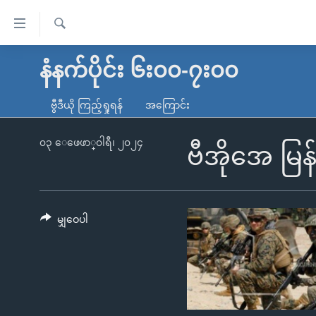
သုံး
ရ
ရှာဖွေ
လွယ်ကူ
မူလစာမျက်နှာ
နံနက်ပိုင်း ၆း၀၀-၇း၀၀
ရ
စေ
မြန်မာ
လာ
ဗွီဒီယို ကြည့်ရှုရန်
အကြောင်း
သည့်
ဒ်
ကမ္ဘာ့သတင်းများ
Link
ဗွီဒီယို
နိုင်ငံတကာ
၀၃ ေဖေဖာ္၀ါရီ၊ ၂၀၂၄
ဗီအိုအေ မြန
များ
သတင်းလွတ်လပ်ခွင့်
အမေရိကန်
ပင်မ
ရပ်ဝန်းတခု လမ်းတခု အလွန်
တရုတ်
အကြောင်းအရာ
အင်္ဂလိပ်စာလေ့လာမယ်
အစ္စရေး-ပါလက်စတိုင်း
မျှဝေပါ
သို့
အပတ်စဉ်ကဏ္ဍများ
အမေရိကန်သုံးအီဒီယံ
ကျော်
ကြည့်
ရေဒီယိုနှင့်ရုပ်သံ အချက်အလက်များ
မကြေးမုံရဲ့ အင်္ဂလိပ်စာ
ရေဒီယို
ရန်
ရေဒီယို/တီဗွီအစီအစဉ်
ရုပ်ရှင်ထဲက အင်္ဂလိပ်စာ
တီဗွီ
ပင်မ