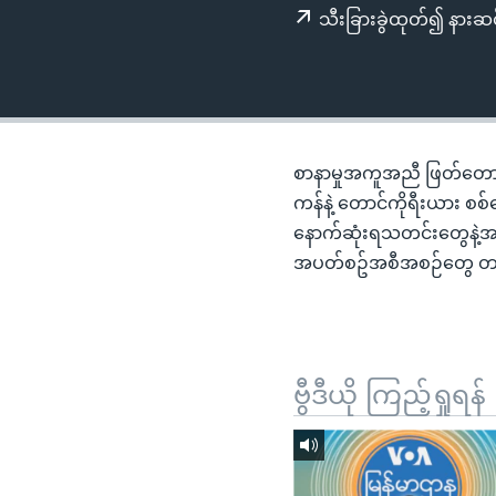
သုတပဒေသာ အင်္ဂလိပ်စာ
အ
သီးခြားခွဲထုတ်၍ နားဆင
ညွန်း
စာမျက်နှာ
သို့
ကျော်
ကြည့်
စာနာမှုအကူအညီ ဖြတ်တောက်ခ
ရန်
ကန်နဲ့ တောင်ကိုရီးယား စစ
ရှာဖွေ
နောက်ဆုံးရသတင်းတွေနဲ့အတ
ရန်
အပတ်စဥ်အစီအစဉ်တွေ 
နေရာ
သို့
ကျော်
ရန်
ဗွီဒီယို ကြည့်ရှုရန်