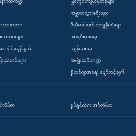
အနာဂတ်ကမ္ဘာ
မြင်ကွင်းကျယ်မှတ်စုများ
ကမ္ဘာတလွှားခရီးသွား
း အားကစား
ဒီသီတင်းပတ် အာရှနိုင်ငံရေး
ားသတင်းများ
အာရှစီးပွားရေး
်မာ နှိုင်းယှဉ်ချက်
ကျန်းမာရေး
ပြားသတင်းများ
အမျိုးသမီးကဏ္ဍ
ရိုဟင်ဂျာအရေး မျှော်လင့်ချက်
်္ဂလိပ်စာ
ရုပ်ရှင်ထဲက အင်္ဂလိပ်စာ