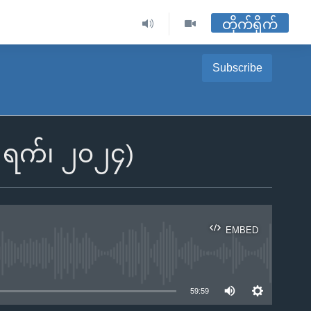
တိုက်ရိုက်
Subscribe
၃ ရက်၊ ၂၀၂၄)
EMBED
ble
59:59