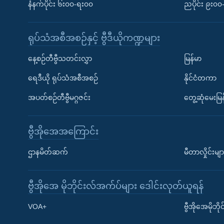
နံနက်ပိုင်း ၆း၀၀-ရး၀၀
ညပိုင်း ၉း၀
ရုပ်သံအစီအစဉ်နှင့် ဗွီဒီယိုကဏ္ဍများ
နေ့စဉ်တီဗွီသတင်းလွှာ
မြန်မာ
ရေဒီယို ရုပ်သံအစီအစဉ်
နိုင်ငံတကာ
အပတ်စဉ်တီဗွီမဂ္ဂဇင်း
တွေ့ဆုံမေးမြန
ဗွီအိုအေအကြောင်း
ဌာနမိတ်ဆက်
မီတာလှိုင်းမျာ
ဗွီအိုအေ မိုဘိုင်းလ်အက်ပ်များ ဒေါင်းလုတ်ယူရန်
Learning English
VOA+
ဗွီအိုအေမိုဘ
ဗွီအိုအေ လူမှုကွန်ယက်များ