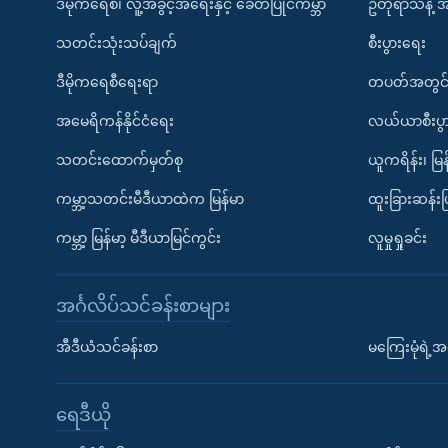
ဒီမိုကရေစီ၊ လူ့အခွင့်အရေးနှင့် ခေတ်ပြိုင်ကမ္ဘာ
ဥတုရာသီနဲ့ 
သတင်းသုံးသပ်ချက်
စီးပွားရေး
ဒီမိုကရေစီရေးရာ
တပတ်အတွင်
အမေရိကန်နိုင်ငံရေး
လယ်ယာစီးပွ
သတင်းထောက်မှတ်စု
ယူကရိန်း၊ မြန
ကမ္ဘာ့သတင်းမီဒီယာထဲက မြန်မာ
ထူးခြားဆန်း
ကမ္ဘာ့ မြန်မာ့ မီဒီယာမြင်ကွင်း
လူမှုရှုခင်း
အင်္ဂလိပ်သင်ခန်းစာများ
အီဒီယံသင်ခန်းစာ
မကြေးမုံရဲ့အင
ရေဒီယို