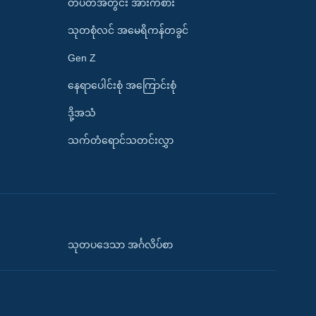
တပတ်အတွင်း အားကစား
သုတစုံလင် အမေရိကန်တခွင်
Gen Z
နေရာပေါင်းစုံ အကြောင်းစုံ
ဒို့အသံ
သက်တံရောင်သတင်းလွှာ
သုတပဒေသာ အင်္ဂလိပ်စာ