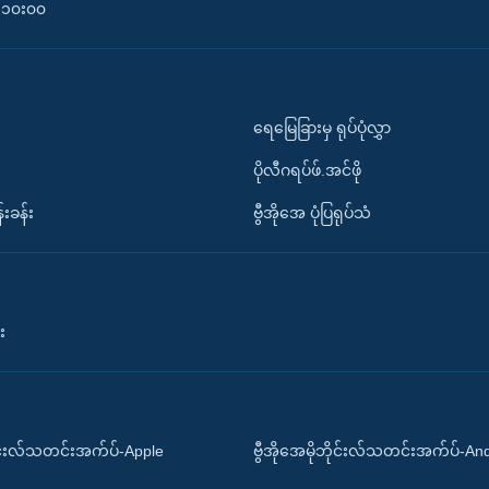
၀-၁၀း၀၀
ရေမြေခြားမှ ရုပ်ပုံလွှာ
ပိုလီဂရပ်ဖ်.အင်ဖို
်းခန်း
ဗွီအိုအေ ပုံပြရုပ်သံ
း
ိုင်းလ်သတင်းအက်ပ်-Apple
ဗွီအိုအေမိုဘိုင်းလ်သတင်းအက်ပ်-An