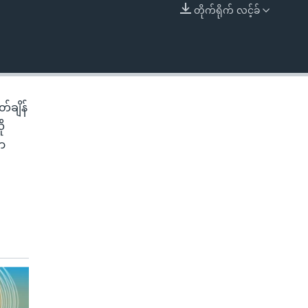
တိုက်ရိုက် လင့်ခ်
EMBED
်ချိန်
ု
ညာ