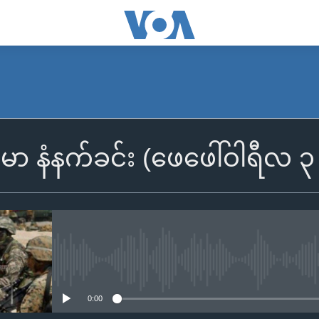
SUBSCRIBE
်မာ နံနက်ခင်း (ဖေဖေါ်ဝါရီလ 
Apple Podcasts
Spotify
ရယူရန်
No media source currently availa
0:00