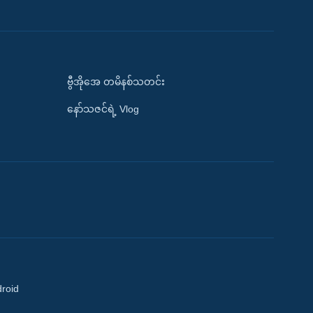
ဗွီအိုအေ တမိနစ်သတင်း
နော်သဇင်ရဲ့ Vlog
droid