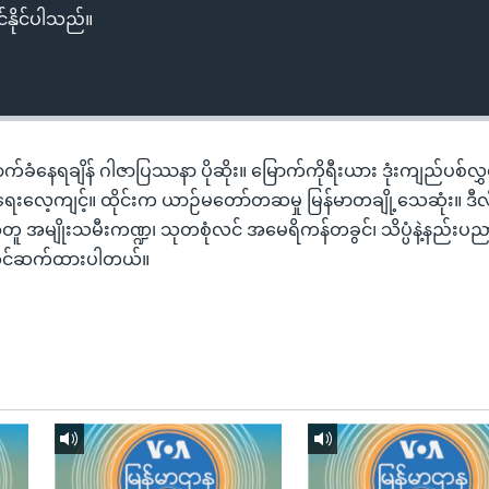
်နိုင်ပါသည်။
ံနေရချိန် ဂါဇာပြဿနာ ပိုဆိုး။ မြောက်ကိုရီးယား ဒုံးကျည်ပစ်လွှတ
်ရေးလေ့ကျင့်။ ထိုင်းက ယာဉ်မတော်တဆမှု မြန်မာတချို့သေဆုံး။ ဒီလိ
ူ အမျိုးသမီးကဏ္ဍ၊ သုတစုံလင် အမေရိကန်တခွင်၊ သိပ္ပံနဲ့နည်းပ
တင်ဆက်ထားပါတယ်။