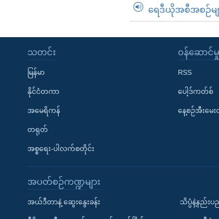
ရေဒီယိုအစီအစဉ်မျ
သတင်း
၀န်ဆောင်မှ
မြန်မာ
RSS
နိုင်ငံတကာ
ပေါ့ဒ်ကတ်စ်
အမေရိကန်
နေ့စဉ်အီးမေ
တရုတ်
အစ္စရေး-ပါလက်စတိုင်း
အပတ်စဉ်ကဏ္ဍများ
အယ်ဒီတာနဲ့ ဆွေးနွေးခန်း
သိပ္ပံနဲ့နည်း