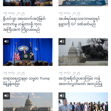
၁၅ မတ္၊ ၂၀၂၅
၁၅ မတ္၊ ၂၀၂၅
ရိုဟင်ဂျာ အထောက်အပံ့ဖြတ်
အပစ်ရပ်ရေးသဘောမတူရင်
တောက်မှု ဟန့်တားဖို့ ကုလ
ရုရှားကို G7 ဒဏ်ခတ်မည်
အကြီးအကဲ ကြိုးပမ်းမည်
၁၅ မတ္၊ ၂၀၂၅
၁၅ မတ္၊ ၂၀၂၅
တရားရေးဌာနမှာ သမ္မတ Trump
အသုံးစရိတ်ဥပဒေကြမ်း ကန်
မိန့်ခွန်းပြော
အထက်လွှတ်တော် အတည်ပြု