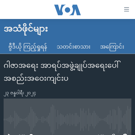
သုံး
ရ
လွယ်ကူ
အသံဖိုင်များ
မူလစာမျက်နှာ
စေ
မြန်မာ
ဗွီဒီယို ကြည့်ရှုရန်
သတင်းစာသား
အကြောင်း
သည့်
ကမ္ဘာ့သတင်းများ
Link
ဂါဇာအရေး အာရပ်အဖွဲ့ချုပ်အရေးပေါ်
ဗွီဒီယို
နိုင်ငံတကာ
များ
သတင်းလွတ်လပ်ခွင့်
အမေရိကန်
အစည်းအဝေးကျင်းပ
ပင်မ
ရပ်ဝန်းတခု လမ်းတခု အလွန်
တရုတ်
အကြောင်းအရာ
၂၃ ဇန္နဝါရီ၊ ၂၀၂၄
သို့
အင်္ဂလိပ်စာလေ့လာမယ်
အစ္စရေး-ပါလက်စတိုင်း
ကျော်
အပတ်စဉ်ကဏ္ဍများ
အမေရိကန်သုံးအီဒီယံ
ကြည့်
ရေဒီယိုနှင့်ရုပ်သံ အချက်အလက်များ
မကြေးမုံရဲ့ အင်္ဂလိပ်စာ
ရေဒီယို
ရန်
No media source currently available
ပင်မ
ရေဒီယို/တီဗွီအစီအစဉ်
ရုပ်ရှင်ထဲက အင်္ဂလိပ်စာ
တီဗွီ