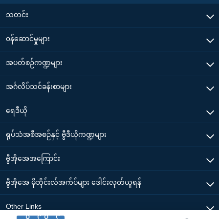
သတင်း
၀န်ဆောင်မှုများ
အပတ်စဉ်ကဏ္ဍများ
အင်္ဂလိပ်သင်ခန်းစာများ
ရေဒီယို
ရုပ်သံအစီအစဉ်နှင့် ဗွီဒီယိုကဏ္ဍများ
ဗွီအိုအေအကြောင်း
ဗွီအိုအေ မိုဘိုင်းလ်အက်ပ်များ ဒေါင်းလုတ်ယူရန်
Other Links