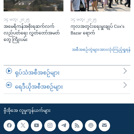
၁၄ မတ္၊ ၂၀၂၅
၁၄ မတ္၊ ၂၀၂၅
အမေရိကန်အစိုးရဆက်လက်
ကုလအတွင်းရေးမှူးချုပ် Cox's
လည်ပတ်ရေး လွှတ်တော်အမတ်
Bazar ရောက်
တွေ ကြိုးပမ်း
အစီအစဉ်တွဲများအားလုံးကြည့်ရှုရန်
ရုပ်သံအစီအစဉ်များ
ရေဒီယိုအစီအစဉ်များ
ဗွီအိုအေ လူမှုကွန်ယက်များ