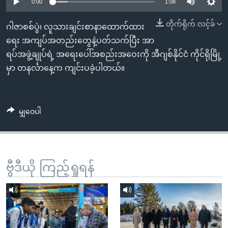
အ
0:00
1:08
သုတပဒေသာ အင်္ဂလိပ်စာ
ညွန်း
Learning English
တိုက်ရိုက် လင့်ခ်
ဂါဇာစစ်ပွဲ၊ လူသားချင်းစာနာထောက်ထား
စာမျက်နှာ
ရေး အကျပ်အတည်းတွေနဲ့ပတ်သက်ပြီး အာ
သို့
ဗွီအိုအေ လူမှုကွန်ယက်များ
ရပ်အဖွဲ့ချုပ်ရဲ့ အရေးပေါ်အစည်းအဝေးကို အီဂျစ်နိုင်ငံ ကိုင်ရိုမြို့
ကျော်
မှာ တနင်္လာနေ့က ကျင်းပခဲ့ပါတယ်။
ကြည့်
ရန်
ဘာသာစကားများ
ရှာဖွေ
မျှဝေပါ
ရန်
နေရာ
သို့
ကျော်
ဗွီဒီယို ကြည့်ရှုရန်
ရန်