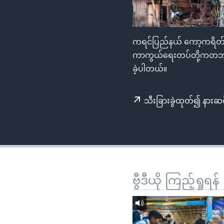
သုတပဒေသာ အင်္ဂလိပ်စာ
အ
ညွန်း
စာမျက်နှာ
ကရင်ပြည်နယ် ကော့ကရိတ်မ
သို့
ကာကွယ်ရေးတပ်တို့ကတဘက် တ
ကျော်
ခဲ့ပါတယ်။
ကြည့်
ရန်
ရှာဖွေ
သီးခြားခွဲထုတ်၍ နားဆင
ရန်
နေရာ
သို့
ကျော်
ရန်
ဗွီဒီယို ကြည့်ရှုရန်