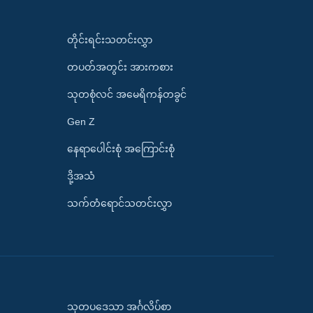
တိုင်းရင်းသတင်းလွှာ
တပတ်အတွင်း အားကစား
သုတစုံလင် အမေရိကန်တခွင်
Gen Z
နေရာပေါင်းစုံ အကြောင်းစုံ
ဒို့အသံ
သက်တံရောင်သတင်းလွှာ
သုတပဒေသာ အင်္ဂလိပ်စာ