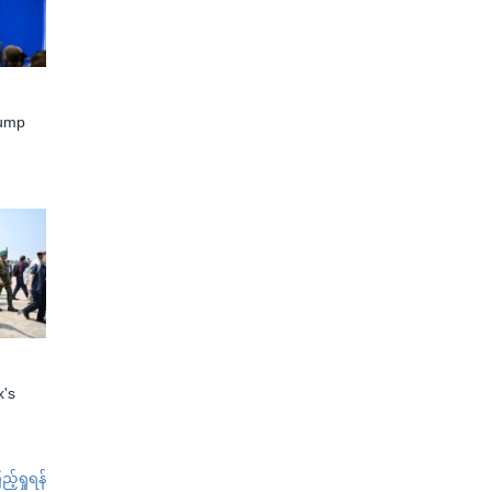
rump
x's
်ရှုရန်