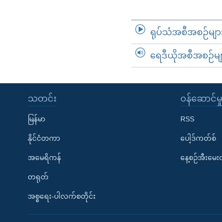
ရုပ်သံအစီအစဉ်မျာ
ရေဒီယိုအစီအစဉ်မျ
သတင်း
၀န်ဆောင်မှ
မြန်မာ
RSS
နိုင်ငံတကာ
ပေါ့ဒ်ကတ်စ်
အမေရိကန်
နေ့စဉ်အီးမေ
တရုတ်
အစ္စရေး-ပါလက်စတိုင်း