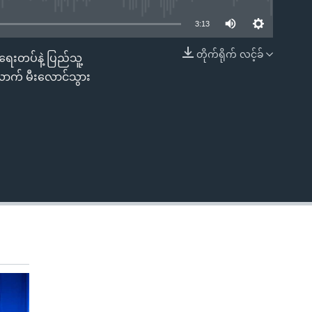
3:13
တိုက်ရိုက် လင့်ခ်
းတပ်နဲ့ ပြည်သူ့
EMBED
ောက် မီးလောင်သွား