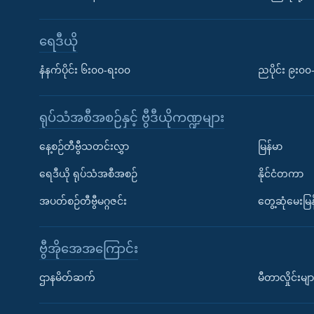
ရေဒီယို
နံနက်ပိုင်း ၆း၀၀-ရး၀၀
ညပိုင်း ၉း၀
ရုပ်သံအစီအစဉ်နှင့် ဗွီဒီယိုကဏ္ဍများ
နေ့စဉ်တီဗွီသတင်းလွှာ
မြန်မာ
ရေဒီယို ရုပ်သံအစီအစဉ်
နိုင်ငံတကာ
အပတ်စဉ်တီဗွီမဂ္ဂဇင်း
တွေ့ဆုံမေးမြန
ဗွီအိုအေအကြောင်း
ဌာနမိတ်ဆက်
မီတာလှိုင်းမျာ