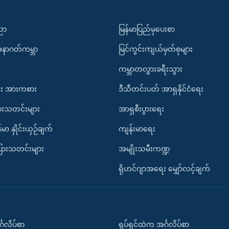
ပညာ
မြန်မာပြည်မှပေးစာ
အနာဂတ်ကမ္ဘာ
မြင်ကွင်းကျယ်မှတ်စုများ
ကမ္ဘာတလွှားခရီးသွား
း အားကစား
ဒီသီတင်းပတ် အာရှနိုင်ငံရေး
ားသတင်းများ
အာရှစီးပွားရေး
်မာ နှိုင်းယှဉ်ချက်
ကျန်းမာရေး
ပြားသတင်းများ
အမျိုးသမီးကဏ္ဍ
ရိုဟင်ဂျာအရေး မျှော်လင့်ချက်
်္ဂလိပ်စာ
ရုပ်ရှင်ထဲက အင်္ဂလိပ်စာ