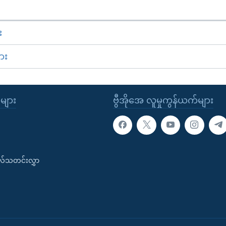
း
ား
ုများ
ဗွီအိုအေ လူမှုကွန်ယက်များ
းလ်သတင်းလွှာ