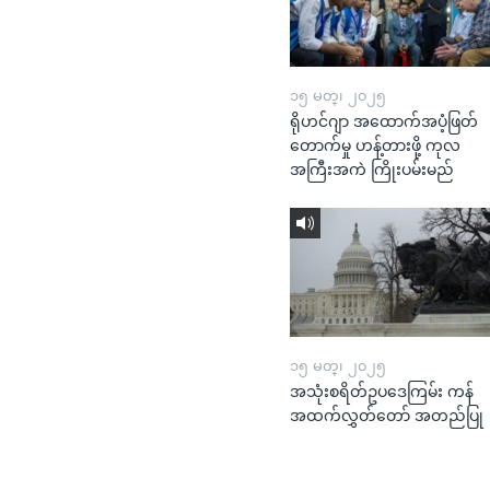
၁၅ မတ္၊ ၂၀၂၅
ရိုဟင်ဂျာ အထောက်အပံ့ဖြတ်
တောက်မှု ဟန့်တားဖို့ ကုလ
အကြီးအကဲ ကြိုးပမ်းမည်
၁၅ မတ္၊ ၂၀၂၅
အသုံးစရိတ်ဥပဒေကြမ်း ကန်
အထက်လွှတ်တော် အတည်ပြု