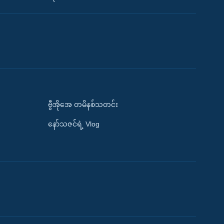
ဗွီအိုအေ တမိနစ်သတင်း
နော်သဇင်ရဲ့ Vlog