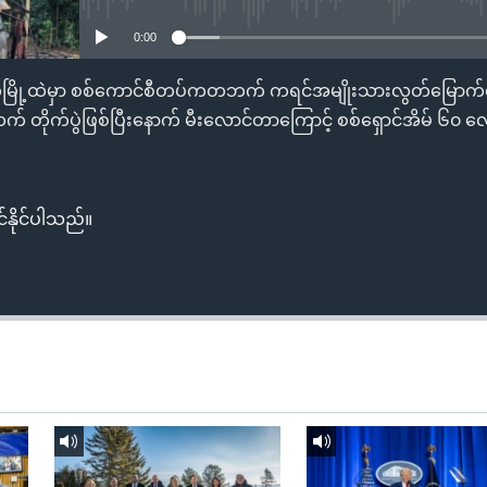
0:00
ြို့ထဲမှာ စစ်ကောင်စီတပ်ကတဘက် ကရင်အမျိုးသားလွတ်မြောက်ရေ
ိုက်ပွဲဖြစ်ပြီးနောက် မီးလောင်တာကြောင့် စစ်ရှောင်အိမ် ၆၀ လ
်နိုင်ပါသည်။