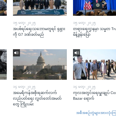
၁၅ မတ္၊ ၂၀၂၅
၁၅ မတ္၊ ၂၀၂၅
အပစ်ရပ်ရေးသဘောမတူရင် ရုရှား
တရားရေးဌာနမှာ သမ္မတ T
ကို G7 ဒဏ်ခတ်မည်
မိန့်ခွန်းပြော
၁၄ မတ္၊ ၂၀၂၅
၁၄ မတ္၊ ၂၀၂၅
အမေရိကန်အစိုးရဆက်လက်
ကုလအတွင်းရေးမှူးချုပ် Co
လည်ပတ်ရေး လွှတ်တော်အမတ်
Bazar ရောက်
တွေ ကြိုးပမ်း
အစီအစဉ်တွဲများအားလုံးကြည့