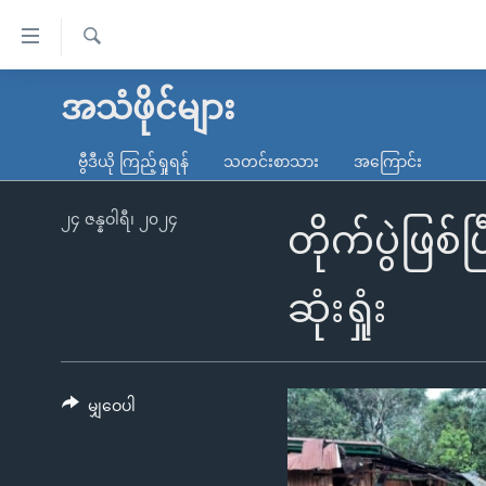
သုံး
ရ
ရှာဖွေ
လွယ်ကူ
မူလစာမျက်နှာ
အသံဖိုင်များ
ရ
စေ
မြန်မာ
လာ
ဗွီဒီယို ကြည့်ရှုရန်
သတင်းစာသား
အကြောင်း
သည့်
ဒ်
ကမ္ဘာ့သတင်းများ
Link
ဗွီဒီယို
နိုင်ငံတကာ
၂၄ ဇန္နဝါရီ၊ ၂၀၂၄
တိုက်ပွဲဖြစ
များ
သတင်းလွတ်လပ်ခွင့်
အမေရိကန်
ပင်မ
ရပ်ဝန်းတခု လမ်းတခု အလွန်
တရုတ်
ဆုံးရှုံး
အကြောင်းအရာ
အင်္ဂလိပ်စာလေ့လာမယ်
အစ္စရေး-ပါလက်စတိုင်း
သို့
အပတ်စဉ်ကဏ္ဍများ
အမေရိကန်သုံးအီဒီယံ
ကျော်
ကြည့်
မျှဝေပါ
ရေဒီယိုနှင့်ရုပ်သံ အချက်အလက်များ
မကြေးမုံရဲ့ အင်္ဂလိပ်စာ
ရေဒီယို
ရန်
ရေဒီယို/တီဗွီအစီအစဉ်
ရုပ်ရှင်ထဲက အင်္ဂလိပ်စာ
တီဗွီ
ပင်မ