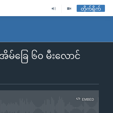
တိုက်ရိုက်
း အိမ်ခြေ ၆၀ မီးလောင်
EMBED
ble