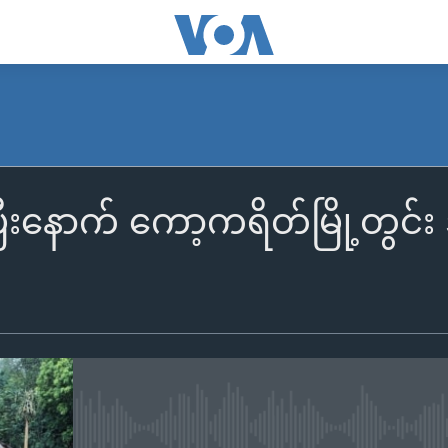
်ပြီးနောက် ကော့ကရိတ်မြို့တွင်
No media source currently availa