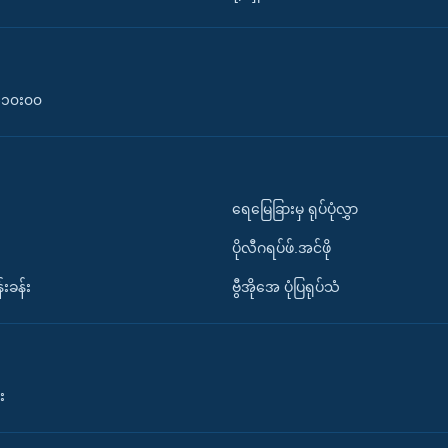
၀-၁၀း၀၀
ရေမြေခြားမှ ရုပ်ပုံလွှာ
ပိုလီဂရပ်ဖ်.အင်ဖို
်းခန်း
ဗွီအိုအေ ပုံပြရုပ်သံ
း