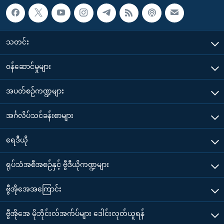
သတင်း
၀န်ဆောင်မှုများ
အပတ်စဉ်ကဏ္ဍများ
အင်္ဂလိပ်သင်ခန်းစာများ
ရေဒီယို
ရုပ်သံအစီအစဉ်နှင့် ဗွီဒီယိုကဏ္ဍများ
ဗွီအိုအေအကြောင်း
ဗွီအိုအေ မိုဘိုင်းလ်အက်ပ်များ ဒေါင်းလုတ်ယူရန်