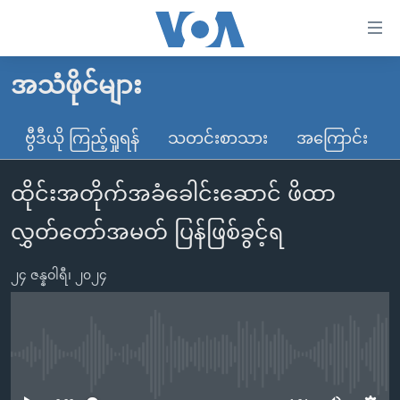
သုံး
ရ
လွယ်ကူ
အသံဖိုင်များ
မူလစာမျက်နှာ
စေ
မြန်မာ
ဗွီဒီယို ကြည့်ရှုရန်
သတင်းစာသား
အကြောင်း
သည့်
ကမ္ဘာ့သတင်းများ
Link
ထိုင်းအတိုက်အခံခေါင်းဆောင် ဖိထာ
ဗွီဒီယို
နိုင်ငံတကာ
များ
သတင်းလွတ်လပ်ခွင့်
အမေရိကန်
လွှတ်တော်အမတ် ပြန်ဖြစ်ခွင့်ရ
ပင်မ
ရပ်ဝန်းတခု လမ်းတခု အလွန်
တရုတ်
အကြောင်းအရာ
၂၄ ဇန္နဝါရီ၊ ၂၀၂၄
သို့
အင်္ဂလိပ်စာလေ့လာမယ်
အစ္စရေး-ပါလက်စတိုင်း
ကျော်
အပတ်စဉ်ကဏ္ဍများ
အမေရိကန်သုံးအီဒီယံ
ကြည့်
ရေဒီယိုနှင့်ရုပ်သံ အချက်အလက်များ
မကြေးမုံရဲ့ အင်္ဂလိပ်စာ
ရေဒီယို
ရန်
No media source currently available
ပင်မ
ရေဒီယို/တီဗွီအစီအစဉ်
ရုပ်ရှင်ထဲက အင်္ဂလိပ်စာ
တီဗွီ