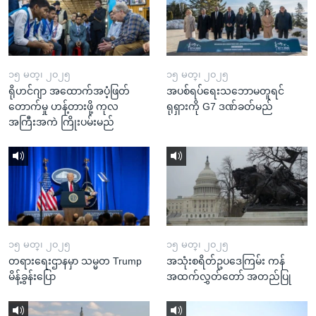
၁၅ မတ္၊ ၂၀၂၅
၁၅ မတ္၊ ၂၀၂၅
ရိုဟင်ဂျာ အထောက်အပံ့ဖြတ်
အပစ်ရပ်ရေးသဘောမတူရင်
တောက်မှု ဟန့်တားဖို့ ကုလ
ရုရှားကို G7 ဒဏ်ခတ်မည်
အကြီးအကဲ ကြိုးပမ်းမည်
၁၅ မတ္၊ ၂၀၂၅
၁၅ မတ္၊ ၂၀၂၅
တရားရေးဌာနမှာ သမ္မတ Trump
အသုံးစရိတ်ဥပဒေကြမ်း ကန်
မိန့်ခွန်းပြော
အထက်လွှတ်တော် အတည်ပြု