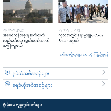
၁၄ မတ္၊ ၂၀၂၅
၁၄ မတ္၊ ၂၀၂၅
အမေရိကန်အစိုးရဆက်လက်
ကုလအတွင်းရေးမှူးချုပ် Cox's
လည်ပတ်ရေး လွှတ်တော်အမတ်
Bazar ရောက်
တွေ ကြိုးပမ်း
အစီအစဉ်တွဲများအားလုံးကြည့်ရှုရန်
ရုပ်သံအစီအစဉ်များ
ရေဒီယိုအစီအစဉ်များ
ဗွီအိုအေ လူမှုကွန်ယက်များ