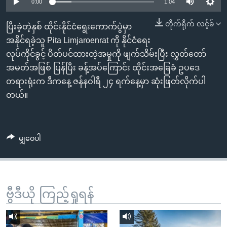
အ
0:00
1:04
သုတပဒေသာ အင်္ဂလိပ်စာ
ညွန်း
Learning English
တိုက်ရိုက် လင့်ခ်
ပြီးခဲ့တဲ့နှစ် ထိုင်းနိုင်ငံရွေးကောက်ပွဲမှာ
စာမျက်နှာ
အနိုင်ရခဲ့သူ Pita Limjaroenrat ကို နိုင်ငံရေး
သို့
ဗွီအိုအေ လူမှုကွန်ယက်များ
လုပ်ကိုင်ခွင့် ပိတ်ပင်ထားတဲ့အမှုကို ဖျက်သိမ်းပြီး လွှတ်တော်
ကျော်
အမတ်အဖြစ် ပြန်ပြီး ခန့်အပ်ကြောင်း ထိုင်းအခြေခံ ဥပဒေ
ကြည့်
တရားရုံးက ဒီကနေ့ ဇန်နဝါရီ ၂၄ ရက်နေ့မှာ ဆုံးဖြတ်လိုက်ပါ
ရန်
ဘာသာစကားများ
တယ်။
ရှာဖွေ
ရန်
နေရာ
မျှဝေပါ
သို့
ကျော်
ရန်
ဗွီဒီယို ကြည့်ရှုရန်