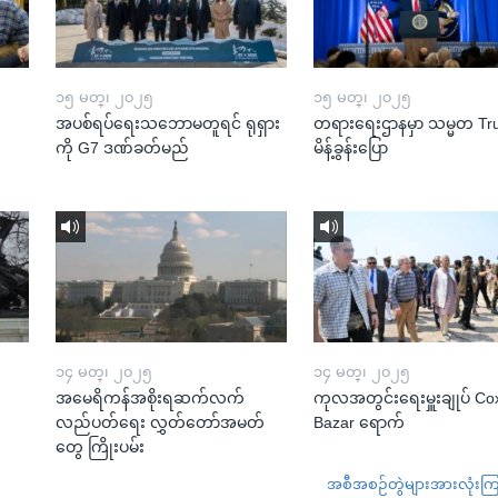
၁၅ မတ္၊ ၂၀၂၅
၁၅ မတ္၊ ၂၀၂၅
အပစ်ရပ်ရေးသဘောမတူရင် ရုရှား
တရားရေးဌာနမှာ သမ္မတ T
ကို G7 ဒဏ်ခတ်မည်
မိန့်ခွန်းပြော
၁၄ မတ္၊ ၂၀၂၅
၁၄ မတ္၊ ၂၀၂၅
အမေရိကန်အစိုးရဆက်လက်
ကုလအတွင်းရေးမှူးချုပ် Co
လည်ပတ်ရေး လွှတ်တော်အမတ်
Bazar ရောက်
တွေ ကြိုးပမ်း
အစီအစဉ်တွဲများအားလုံးကြည့