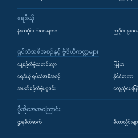
ရေဒီယို
နံနက်ပိုင်း ၆း၀၀-ရး၀၀
ညပိုင်း ၉း၀
ရုပ်သံအစီအစဉ်နှင့် ဗွီဒီယိုကဏ္ဍများ
နေ့စဉ်တီဗွီသတင်းလွှာ
မြန်မာ
ရေဒီယို ရုပ်သံအစီအစဉ်
နိုင်ငံတကာ
အပတ်စဉ်တီဗွီမဂ္ဂဇင်း
တွေ့ဆုံမေးမြန
ဗွီအိုအေအကြောင်း
ဌာနမိတ်ဆက်
မီတာလှိုင်းမျာ