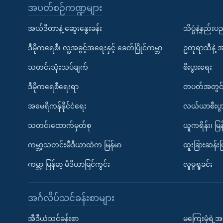
အပတ်စဉ်ကဏ္ဍများ
အယ်ဒီတာနဲ့ ဆွေးနွေးခန်း
သိပ္ပံနဲ့နည်း
ဒီမိုကရေစီ၊ လူ့အခွင့်အရေးနှင့် ခေတ်ပြိုင်ကမ္ဘာ
ဥတုရာသီနဲ့ 
သတင်းသုံးသပ်ချက်
စီးပွားရေး
ဒီမိုကရေစီရေးရာ
တပတ်အတွင်
အမေရိကန်နိုင်ငံရေး
လယ်ယာစီးပွ
သတင်းထောက်မှတ်စု
ယူကရိန်း၊ မြန
ကမ္ဘာ့သတင်းမီဒီယာထဲက မြန်မာ
ထူးခြားဆန်း
ကမ္ဘာ့ မြန်မာ့ မီဒီယာမြင်ကွင်း
လူမှုရှုခင်း
အင်္ဂလိပ်သင်ခန်းစာများ
အီဒီယံသင်ခန်းစာ
မကြေးမုံရဲ့အင