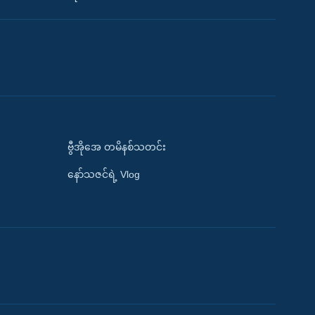
ဗွီအိုအေ တမိနစ်သတင်း
နော်သဇင်ရဲ့ Vlog