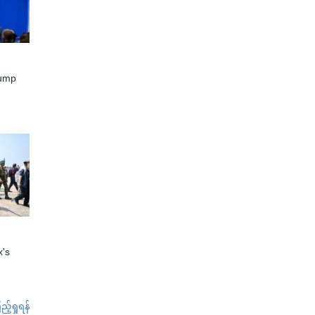
rump
x's
်ရှုရန်