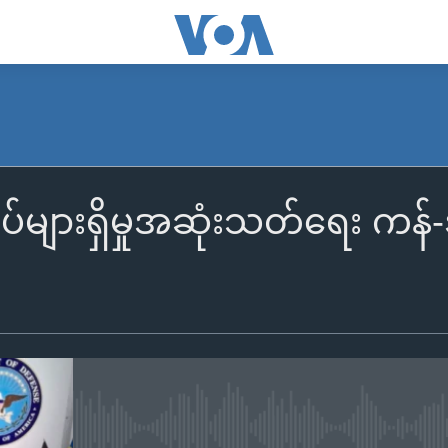
ျားရှိမှုအဆုံးသတ်ရေး ကန်-အီ
No media source currently availa