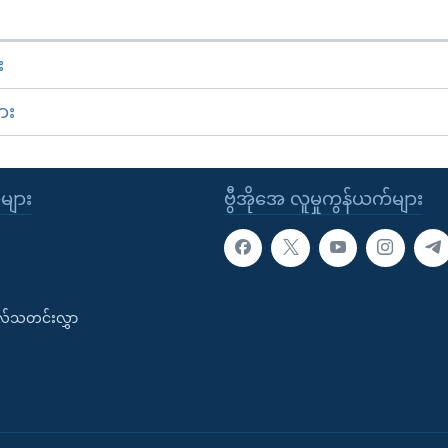
း
ား
ုများ
ဗွီအိုအေ လူမှုကွန်ယက်များ
းလ်သတင်းလွှာ