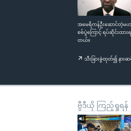
သုတပဒေသာ အင်္ဂလိပ်စာ
အ
ညွန်း
စာမျက်နှာ
အမေရိကန်ဦးဆောင်တဲ့မဟာမိ
သို့
စစ်ပွဲကြောင့် ရပ်ဆိုင်းထာ
ကျော်
တယ်။
ကြည့်
ရန်
ရှာဖွေ
သီးခြားခွဲထုတ်၍ နားဆင
ရန်
နေရာ
သို့
ကျော်
ရန်
ဗွီဒီယို ကြည့်ရှုရန်