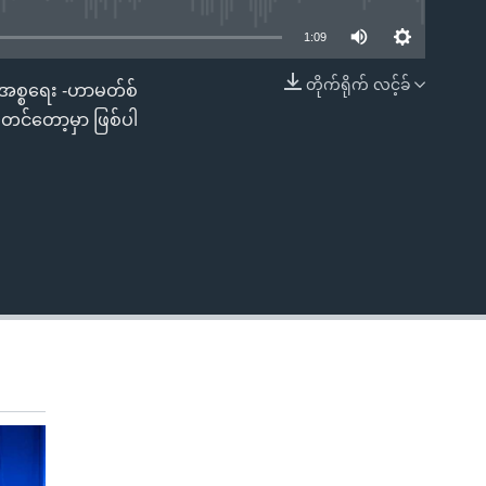
1:09
တိုက်ရိုက် လင့်ခ်
 အစ္စရေး -ဟာမတ်စ်
EMBED
စတင်တော့မှာ ဖြစ်ပါ