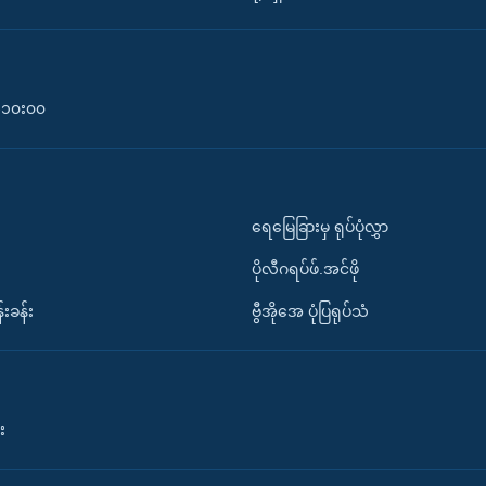
၀-၁၀း၀၀
ရေမြေခြားမှ ရုပ်ပုံလွှာ
ပိုလီဂရပ်ဖ်.အင်ဖို
်းခန်း
ဗွီအိုအေ ပုံပြရုပ်သံ
း