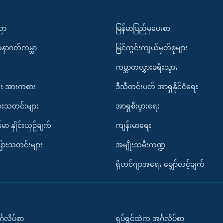
ပညာ
မြန်မာပြည်မှပေးစာ
အနာဂတ်ကမ္ဘာ
မြင်ကွင်းကျယ်မှတ်စုများ
ကမ္ဘာတလွှားခရီးသွား
း အားကစား
ဒီသီတင်းပတ် အာရှနိုင်ငံရေး
ားသတင်းများ
အာရှစီးပွားရေး
်မာ နှိုင်းယှဉ်ချက်
ကျန်းမာရေး
ပြားသတင်းများ
အမျိုးသမီးကဏ္ဍ
ရိုဟင်ဂျာအရေး မျှော်လင့်ချက်
်္ဂလိပ်စာ
ရုပ်ရှင်ထဲက အင်္ဂလိပ်စာ