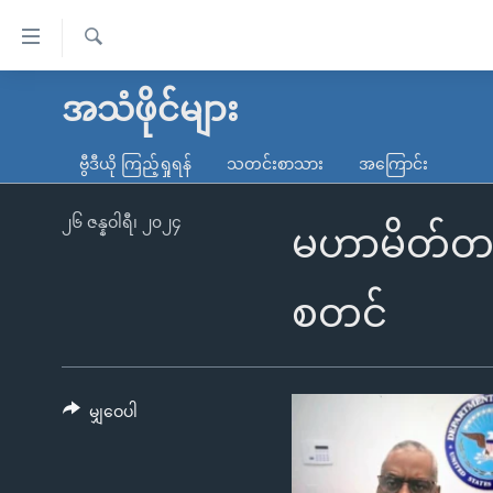
သုံး
ရ
ရှာဖွေ
လွယ်ကူ
မူလစာမျက်နှာ
အသံဖိုင်များ
ရ
စေ
မြန်မာ
လာ
ဗွီဒီယို ကြည့်ရှုရန်
သတင်းစာသား
အကြောင်း
သည့်
ဒ်
ကမ္ဘာ့သတင်းများ
Link
ဗွီဒီယို
နိုင်ငံတကာ
၂၆ ဇန္နဝါရီ၊ ၂၀၂၄
မဟာမိတ်တပ်မ
များ
သတင်းလွတ်လပ်ခွင့်
အမေရိကန်
ပင်မ
ရပ်ဝန်းတခု လမ်းတခု အလွန်
တရုတ်
စတင်
အကြောင်းအရာ
အင်္ဂလိပ်စာလေ့လာမယ်
အစ္စရေး-ပါလက်စတိုင်း
သို့
အပတ်စဉ်ကဏ္ဍများ
အမေရိကန်သုံးအီဒီယံ
ကျော်
ကြည့်
မျှဝေပါ
ရေဒီယိုနှင့်ရုပ်သံ အချက်အလက်များ
မကြေးမုံရဲ့ အင်္ဂလိပ်စာ
ရေဒီယို
ရန်
ရေဒီယို/တီဗွီအစီအစဉ်
ရုပ်ရှင်ထဲက အင်္ဂလိပ်စာ
တီဗွီ
ပင်မ