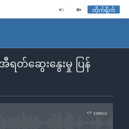
တိုက်ရိုက်
ရတ်ဆွေးနွေးမှု ပြန်
EMBED
ble