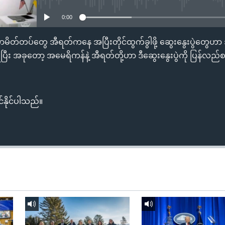
0:00
တ်တပ်တွေ အီရတ်ကနေ အပြီးတိုင်ထွက်ခွါဖို့ ဆွေးနွေးပွဲတွေဟာ
းရပြီး အခုတော့ အမေရိကန်နဲ့ အီရတ်တို့ဟာ ဒီဆွေးနွေးပွဲကို ပြန်လည်
်နိုင်ပါသည်။