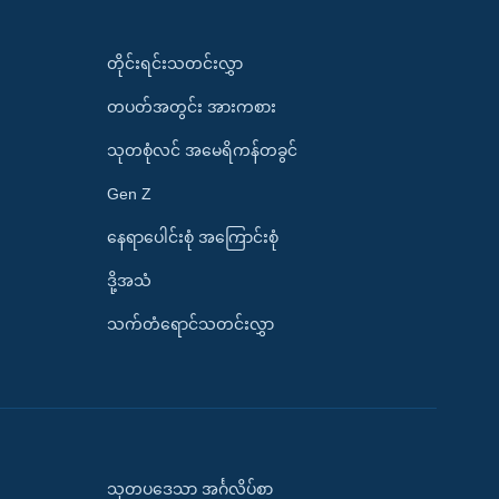
တိုင်းရင်းသတင်းလွှာ
တပတ်အတွင်း အားကစား
သုတစုံလင် အမေရိကန်တခွင်
Gen Z
နေရာပေါင်းစုံ အကြောင်းစုံ
ဒို့အသံ
သက်တံရောင်သတင်းလွှာ
သုတပဒေသာ အင်္ဂလိပ်စာ