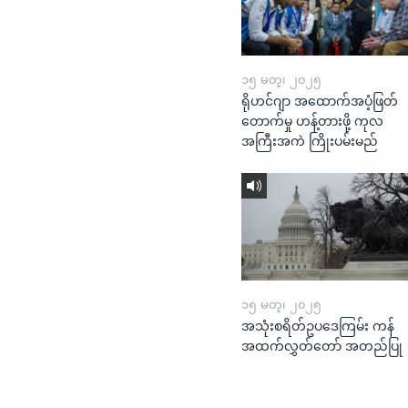
၁၅ မတ္၊ ၂၀၂၅
ရိုဟင်ဂျာ အထောက်အပံ့ဖြတ်
တောက်မှု ဟန့်တားဖို့ ကုလ
အကြီးအကဲ ကြိုးပမ်းမည်
၁၅ မတ္၊ ၂၀၂၅
အသုံးစရိတ်ဥပဒေကြမ်း ကန်
အထက်လွှတ်တော် အတည်ပြု