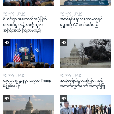
၁၅ မတ္၊ ၂၀၂၅
၁၅ မတ္၊ ၂၀၂၅
ရိုဟင်ဂျာ အထောက်အပံ့ဖြတ်
အပစ်ရပ်ရေးသဘောမတူရင်
တောက်မှု ဟန့်တားဖို့ ကုလ
ရုရှားကို G7 ဒဏ်ခတ်မည်
အကြီးအကဲ ကြိုးပမ်းမည်
၁၅ မတ္၊ ၂၀၂၅
၁၅ မတ္၊ ၂၀၂၅
တရားရေးဌာနမှာ သမ္မတ Trump
အသုံးစရိတ်ဥပဒေကြမ်း ကန်
မိန့်ခွန်းပြော
အထက်လွှတ်တော် အတည်ပြု