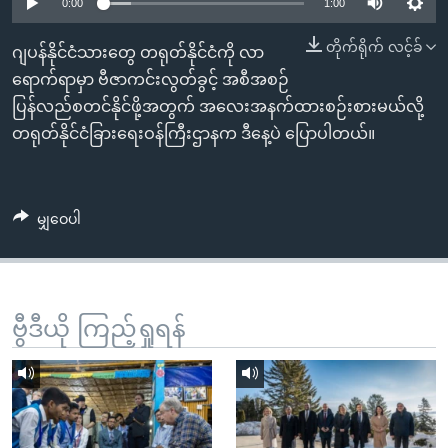
အ
0:00
1:00
သုတပဒေသာ အင်္ဂလိပ်စာ
ညွန်း
Learning English
တိုက်ရိုက် လင့်ခ်
ဂျပန်နိုင်ငံသားတွေ တရုတ်နိုင်ငံကို လာ
စာမျက်နှာ
ရောက်ရာမှာ ဗီဇာကင်းလွတ်ခွင့် အစီအစဉ်
သို့
ဗွီအိုအေ လူမှုကွန်ယက်များ
ပြန်လည်စတင်နိုင်ဖို့အတွက် အလေးအနက်ထားစဉ်းစားမယ်လို့
ကျော်
တရုတ်နိုင်ငံခြားရေးဝန်ကြီးဌာနက ဒီနေ့ပဲ ပြောပါတယ်။
ကြည့်
ရန်
ဘာသာစကားများ
ရှာဖွေ
မျှဝေပါ
ရန်
နေရာ
သို့
ကျော်
ဗွီဒီယို ကြည့်ရှုရန်
ရန်