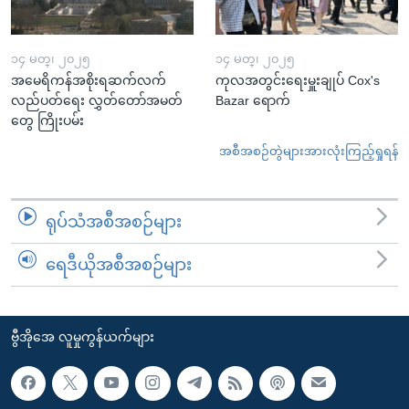
၁၄ မတ္၊ ၂၀၂၅
၁၄ မတ္၊ ၂၀၂၅
အမေရိကန်အစိုးရဆက်လက်
ကုလအတွင်းရေးမှူးချုပ် Cox's
လည်ပတ်ရေး လွှတ်တော်အမတ်
Bazar ရောက်
တွေ ကြိုးပမ်း
အစီအစဉ်တွဲများအားလုံးကြည့်ရှုရန်
ရုပ်သံအစီအစဉ်များ
ရေဒီယိုအစီအစဉ်များ
ဗွီအိုအေ လူမှုကွန်ယက်များ