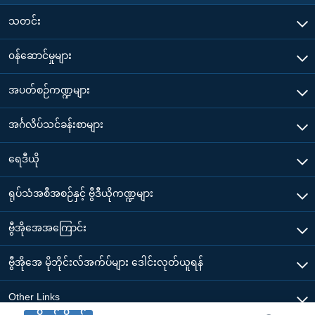
သတင်း
၀န်ဆောင်မှုများ
အပတ်စဉ်ကဏ္ဍများ
အင်္ဂလိပ်သင်ခန်းစာများ
ရေဒီယို
ရုပ်သံအစီအစဉ်နှင့် ဗွီဒီယိုကဏ္ဍများ
ဗွီအိုအေအကြောင်း
ဗွီအိုအေ မိုဘိုင်းလ်အက်ပ်များ ဒေါင်းလုတ်ယူရန်
Other Links