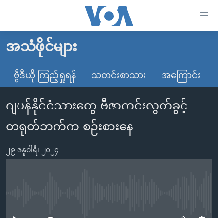
သုံး
ရ
လွယ်ကူ
အသံဖိုင်များ
မူလစာမျက်နှာ
စေ
မြန်မာ
ဗွီဒီယို ကြည့်ရှုရန်
သတင်းစာသား
အကြောင်း
သည့်
ကမ္ဘာ့သတင်းများ
Link
ဂျပန်နိုင်ငံသားတွေ ဗီဇာကင်းလွတ်ခွင့်
ဗွီဒီယို
နိုင်ငံတကာ
များ
သတင်းလွတ်လပ်ခွင့်
အမေရိကန်
တရုတ်ဘက်က စဉ်းစားနေ
ပင်မ
ရပ်ဝန်းတခု လမ်းတခု အလွန်
တရုတ်
အကြောင်းအရာ
၂၉ ဇန္နဝါရီ၊ ၂၀၂၄
သို့
အင်္ဂလိပ်စာလေ့လာမယ်
အစ္စရေး-ပါလက်စတိုင်း
ကျော်
အပတ်စဉ်ကဏ္ဍများ
အမေရိကန်သုံးအီဒီယံ
ကြည့်
ရေဒီယိုနှင့်ရုပ်သံ အချက်အလက်များ
မကြေးမုံရဲ့ အင်္ဂလိပ်စာ
ရေဒီယို
ရန်
No media source currently available
ပင်မ
ရေဒီယို/တီဗွီအစီအစဉ်
ရုပ်ရှင်ထဲက အင်္ဂလိပ်စာ
တီဗွီ