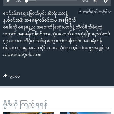
အ
0:00
0:43
သုတပဒေသာ အင်္ဂလိပ်စာ
ညွန်း
Learning English
တိုက်ရိုက် လင့်ခ်
ဂျော်ဒန်အရှေ့မြောက်ပိုင်း ဆီးရီးယားနဲ့
စာမျက်နှာ
နယ်စပ်အနီး အမေရိကန်စစ်တပ် အခြေစိုက်
သို့
ဗွီအိုအေ လူမှုကွန်ယက်များ
စခန်းကို စနေနေ့ည အဝေးထိန်းဒရုံးယာဉ်နဲ့ တိုက်ခိုက်ခံရတဲ့
ကျော်
အတွက် အမေရိကန်စစ်သား သုံးယောက် သေဆုံးပြီး နောက်ထပ်
ကြည့်
၃၄ ယောက် ထိခိုက်ဒဏ်ရာရသွားတဲ့အကြောင်း အမေရိကန်
ရန်
ဘာသာစကားများ
စစ်တပ် အရှေ့အလယ်ပိုင်း ဒေသဆိုင်ရာ ကွပ်ကဲရေးဌာနချုပ်က
ရှာဖွေ
သတင်းပေးပို့ပါတယ်။
ရန်
နေရာ
သို့
မျှဝေပါ
ကျော်
ရန်
ဗွီဒီယို ကြည့်ရှုရန်