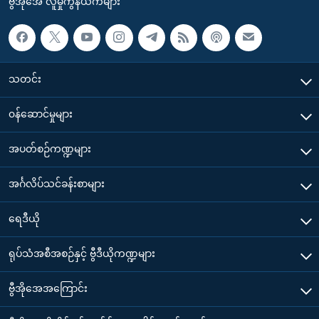
ဗွီအိုအေ လူမှုကွန်ယက်များ
သတင်း
၀န်ဆောင်မှုများ
အပတ်စဉ်ကဏ္ဍများ
အင်္ဂလိပ်သင်ခန်းစာများ
ရေဒီယို
ရုပ်သံအစီအစဉ်နှင့် ဗွီဒီယိုကဏ္ဍများ
ဗွီအိုအေအကြောင်း