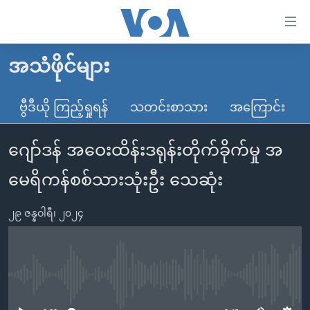
သုံး
ရ
လွယ်ကူ
အသံဖိုင်များ
မူလစာမျက်နှာ
စေ
မြန်မာ
ဗွီဒီယို ကြည့်ရှုရန်
သတင်းစာသား
အကြောင်း
သည့်
ကမ္ဘာ့သတင်းများ
Link
ဂျော်ဒန် အဝေးထိန်းဒရုန်းတိုက်ခိုက်မှု အ
ဗွီဒီယို
နိုင်ငံတကာ
များ
သတင်းလွတ်လပ်ခွင့်
အမေရိကန်
မေရိကန်စစ်သားသုံးဦး သေဆုံး
ပင်မ
ရပ်ဝန်းတခု လမ်းတခု အလွန်
တရုတ်
အကြောင်းအရာ
၂၉ ဇန္နဝါရီ၊ ၂၀၂၄
သို့
အင်္ဂလိပ်စာလေ့လာမယ်
အစ္စရေး-ပါလက်စတိုင်း
ကျော်
အပတ်စဉ်ကဏ္ဍများ
အမေရိကန်သုံးအီဒီယံ
ကြည့်
ရေဒီယိုနှင့်ရုပ်သံ အချက်အလက်များ
မကြေးမုံရဲ့ အင်္ဂလိပ်စာ
ရေဒီယို
ရန်
No media source currently available
ပင်မ
ရေဒီယို/တီဗွီအစီအစဉ်
ရုပ်ရှင်ထဲက အင်္ဂလိပ်စာ
တီဗွီ