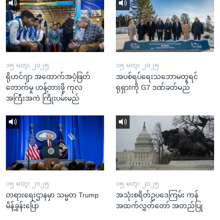
၁၅ မတ္၊ ၂၀၂၅
၁၅ မတ္၊ ၂၀၂၅
ရိုဟင်ဂျာ အထောက်အပံ့ဖြတ်
အပစ်ရပ်ရေးသဘောမတူရင်
တောက်မှု ဟန့်တားဖို့ ကုလ
ရုရှားကို G7 ဒဏ်ခတ်မည်
အကြီးအကဲ ကြိုးပမ်းမည်
၁၅ မတ္၊ ၂၀၂၅
၁၅ မတ္၊ ၂၀၂၅
တရားရေးဌာနမှာ သမ္မတ Trump
အသုံးစရိတ်ဥပဒေကြမ်း ကန်
မိန့်ခွန်းပြော
အထက်လွှတ်တော် အတည်ပြု