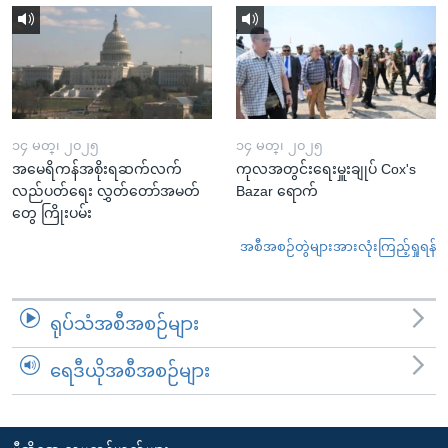
၁၄ မတ္၊ ၂၀၂၅
၁၄ မတ္၊ ၂၀၂၅
အမေရိကန်အစိုးရဆက်လက်
ကုလအတွင်းရေးမှူးချုပ် Cox's
လည်ပတ်ရေး လွှတ်တော်အမတ်
Bazar ရောက်
တွေ ကြိုးပမ်း
အစီအစဉ်တွဲများအားလုံးကြည့်ရှုရန်
ရုပ်သံအစီအစဉ်များ
ရေဒီယိုအစီအစဉ်များ