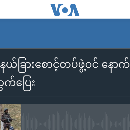
နယ်ခြားစောင့်တပ်ဖွဲ့ဝင် နောက်
ထွက်ပြေး
No media source currently availa