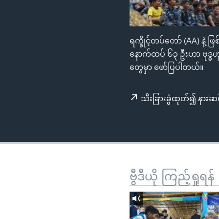
သုတပဒေသာ အင်္ဂလိပ်စာ
အ
ညွန်း
စာမျက်နှာ
ရက္ခိုင့်တပ်တော် (AA) နဲ့ 
သို့
နောက်ထပ် ၆၃ ဦးဟာ ဗုဒ္ဓဟူး
ကျော်
တွေမှာ ဖော်ပြပါတယ်။
ကြည့်
ရန်
ရှာဖွေ
သီးခြားခွဲထုတ်၍ နားဆင
ရန်
နေရာ
သို့
ကျော်
ရန်
ဗွီဒီယို ကြည့်ရှုရန်