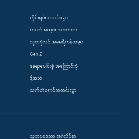
တိုင်းရင်းသတင်းလွှာ
တပတ်အတွင်း အားကစား
သုတစုံလင် အမေရိကန်တခွင်
Gen Z
နေရာပေါင်းစုံ အကြောင်းစုံ
ဒို့အသံ
သက်တံရောင်သတင်းလွှာ
သုတပဒေသာ အင်္ဂလိပ်စာ