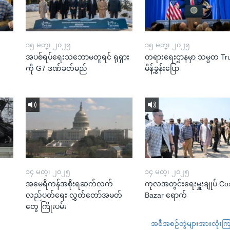
၁၅ မတ္၊ ၂၀၂၅
၁၅ မတ္၊ ၂၀၂၅
အပစ်ရပ်ရေးသဘောမတူရင် ရုရှား
တရားရေးဌာနမှာ သမ္မတ T
ကို G7 ဒဏ်ခတ်မည်
မိန့်ခွန်းပြော
၁၄ မတ္၊ ၂၀၂၅
၁၄ မတ္၊ ၂၀၂၅
အမေရိကန်အစိုးရဆက်လက်
ကုလအတွင်းရေးမှူးချုပ် Co
လည်ပတ်ရေး လွှတ်တော်အမတ်
Bazar ရောက်
တွေ ကြိုးပမ်း
အစီအစဉ်တွဲများအားလုံးကြည့