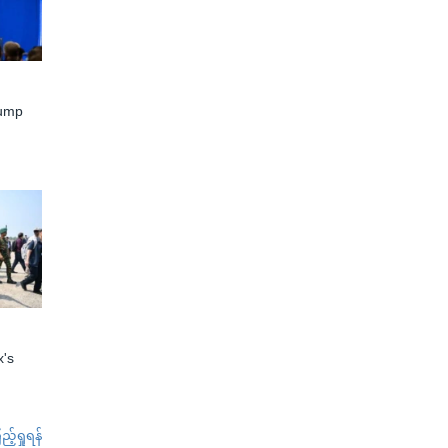
rump
x's
်ရှုရန်