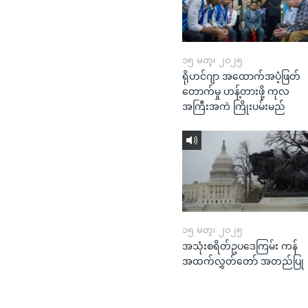
၁၅ မတ္၊ ၂၀၂၅
ရိုဟင်ဂျာ အထောက်အပံ့ဖြတ်
တောက်မှု ဟန့်တားဖို့ ကုလ
အကြီးအကဲ ကြိုးပမ်းမည်
၁၅ မတ္၊ ၂၀၂၅
အသုံးစရိတ်ဥပဒေကြမ်း ကန်
အထက်လွှတ်တော် အတည်ပြု