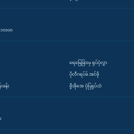
၀-၁၀း၀၀
ရေမြေခြားမှ ရုပ်ပုံလွှာ
ပိုလီဂရပ်ဖ်.အင်ဖို
်းခန်း
ဗွီအိုအေ ပုံပြရုပ်သံ
း