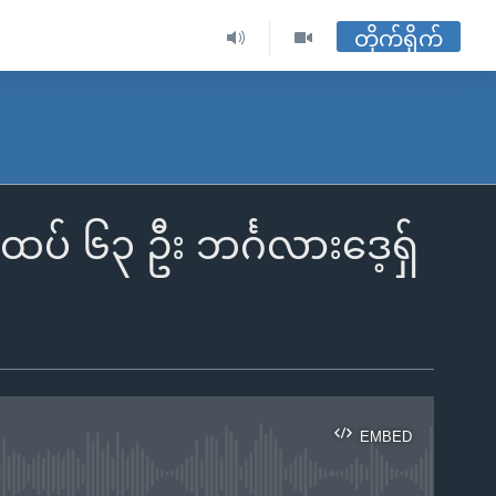
တိုက်ရိုက်
ထပ် ၆၃ ဦး ဘင်္ဂလားဒေ့ရှ်
EMBED
ble