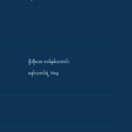
ဗွီအိုအေ တမိနစ်သတင်း
နော်သဇင်ရဲ့ Vlog