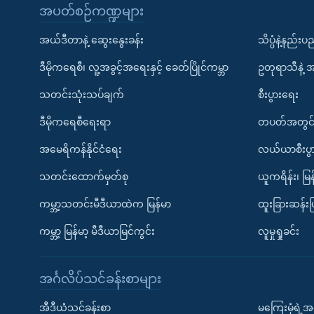
အပတ်စဉ်ကဏ္ဍများ
အယ်ဒီတာနဲ့ ဆွေးနွေးခန်း
သိပ္ပံနဲ့နည်း
ဒီမိုကရေစီ၊ လူ့အခွင့်အရေးနှင့် ခေတ်ပြိုင်ကမ္ဘာ
ဥတုရာသီနဲ့ 
သတင်းသုံးသပ်ချက်
စီးပွားရေး
ဒီမိုကရေစီရေးရာ
တပတ်အတွင်
အမေရိကန်နိုင်ငံရေး
လယ်ယာစီးပွ
သတင်းထောက်မှတ်စု
ယူကရိန်း၊ မြန
ကမ္ဘာ့သတင်းမီဒီယာထဲက မြန်မာ
ထူးခြားဆန်း
ကမ္ဘာ့ မြန်မာ့ မီဒီယာမြင်ကွင်း
လူမှုရှုခင်း
အင်္ဂလိပ်သင်ခန်းစာများ
အီဒီယံသင်ခန်းစာ
မကြေးမုံရဲ့အင