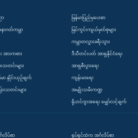
ပညာ
မြန်မာပြည်မှပေးစာ
အနာဂတ်ကမ္ဘာ
မြင်ကွင်းကျယ်မှတ်စုများ
ကမ္ဘာတလွှားခရီးသွား
း အားကစား
ဒီသီတင်းပတ် အာရှနိုင်ငံရေး
ားသတင်းများ
အာရှစီးပွားရေး
်မာ နှိုင်းယှဉ်ချက်
ကျန်းမာရေး
ပြားသတင်းများ
အမျိုးသမီးကဏ္ဍ
ရိုဟင်ဂျာအရေး မျှော်လင့်ချက်
်္ဂလိပ်စာ
ရုပ်ရှင်ထဲက အင်္ဂလိပ်စာ