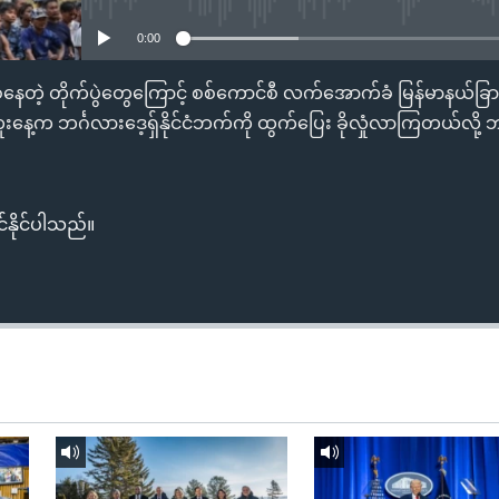
0:00
ဖြစ်နေတဲ့ တိုက်ပွဲတွေကြောင့် စစ်ကောင်စီ လက်အောက်ခံ မြန်မာနယ်ခြားစ
နေ့က ဘင်္ဂလားဒေ့ရှ်နိုင်ငံဘက်ကို ထွက်ပြေး ခိုလှုံလာကြတယ်လို့ 
်နိုင်ပါသည်။