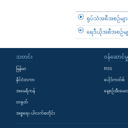
ရုပ်သံအစီအစဉ်မျာ
ရေဒီယိုအစီအစဉ်မျ
သတင်း
၀န်ဆောင်မှ
မြန်မာ
RSS
နိုင်ငံတကာ
ပေါ့ဒ်ကတ်စ်
အမေရိကန်
နေ့စဉ်အီးမေ
တရုတ်
အစ္စရေး-ပါလက်စတိုင်း