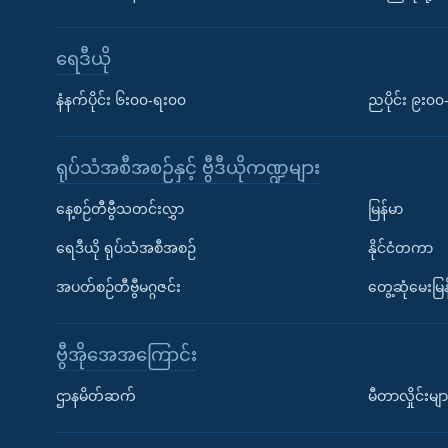
ရေဒီယို
နံနက်ပိုင်း ၆း၀၀-ရး၀၀
ညပိုင်း ၉း၀
ရုပ်သံအစီအစဉ်နှင့် ဗွီဒီယိုကဏ္ဍများ
နေ့စဉ်တီဗွီသတင်းလွှာ
မြန်မာ
ရေဒီယို ရုပ်သံအစီအစဉ်
နိုင်ငံတကာ
အပတ်စဉ်တီဗွီမဂ္ဂဇင်း
တွေ့ဆုံမေးမြန
ဗွီအိုအေအကြောင်း
ဌာနမိတ်ဆက်
မီတာလှိုင်းမျာ