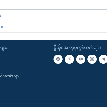
း
ား
ုများ
ဗွီအိုအေ လူမှုကွန်ယက်များ
းလ်သတင်းလွှာ