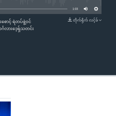
1:03
တိုက်ရိုက် လင့်ခ်
ောင့် ရဲတပ်ဖွဲ့ဝင်
EMBED
ဘင်္ဂလားဒေ့ရှ်သတင်း