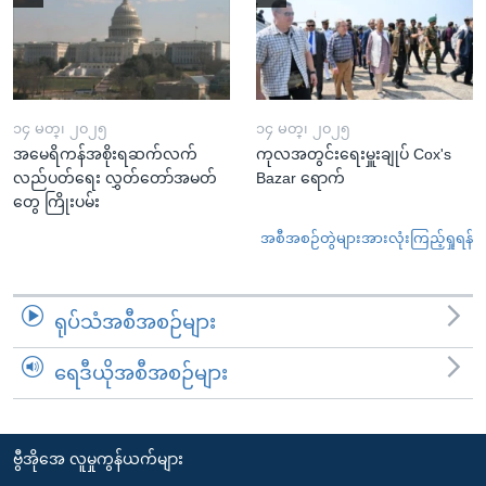
၁၄ မတ္၊ ၂၀၂၅
၁၄ မတ္၊ ၂၀၂၅
အမေရိကန်အစိုးရဆက်လက်
ကုလအတွင်းရေးမှူးချုပ် Cox's
လည်ပတ်ရေး လွှတ်တော်အမတ်
Bazar ရောက်
တွေ ကြိုးပမ်း
အစီအစဉ်တွဲများအားလုံးကြည့်ရှုရန်
ရုပ်သံအစီအစဉ်များ
ရေဒီယိုအစီအစဉ်များ
ဗွီအိုအေ လူမှုကွန်ယက်များ