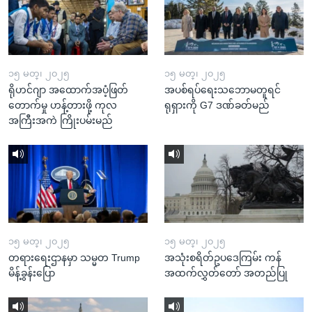
၁၅ မတ္၊ ၂၀၂၅
၁၅ မတ္၊ ၂၀၂၅
ရိုဟင်ဂျာ အထောက်အပံ့ဖြတ်
အပစ်ရပ်ရေးသဘောမတူရင်
တောက်မှု ဟန့်တားဖို့ ကုလ
ရုရှားကို G7 ဒဏ်ခတ်မည်
အကြီးအကဲ ကြိုးပမ်းမည်
၁၅ မတ္၊ ၂၀၂၅
၁၅ မတ္၊ ၂၀၂၅
တရားရေးဌာနမှာ သမ္မတ Trump
အသုံးစရိတ်ဥပဒေကြမ်း ကန်
မိန့်ခွန်းပြော
အထက်လွှတ်တော် အတည်ပြု