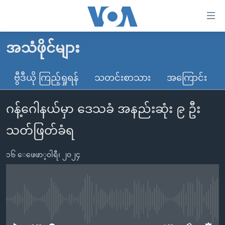
သုံး
ရ
လွယ်ကူ
အသံဖိုင်များ
မူလစာမျက်နှာ
စေ
မြန်မာ
ဗွီဒီယို ကြည့်ရှုရန်
သတင်းစာသား
အကြောင်း
သည့်
ကမ္ဘာ့သတင်းများ
Link
ဂန့်ဂေါနယ်မှာ ဒေသခံ အနည်းဆုံး ၉ ဦး
ဗွီဒီယို
နိုင်ငံတကာ
များ
သတင်းလွတ်လပ်ခွင့်
အမေရိကန်
သတ်ဖြတ်ခံရ
ပင်မ
ရပ်ဝန်းတခု လမ်းတခု အလွန်
တရုတ်
အကြောင်းအရာ
၁၆ ေဖေဖာ္၀ါရီ၊ ၂၀၂၄
သို့
အင်္ဂလိပ်စာလေ့လာမယ်
အစ္စရေး-ပါလက်စတိုင်း
ကျော်
အပတ်စဉ်ကဏ္ဍများ
အမေရိကန်သုံးအီဒီယံ
ကြည့်
ရေဒီယိုနှင့်ရုပ်သံ အချက်အလက်များ
မကြေးမုံရဲ့ အင်္ဂလိပ်စာ
ရေဒီယို
ရန်
No media source currently available
ပင်မ
ရေဒီယို/တီဗွီအစီအစဉ်
ရုပ်ရှင်ထဲက အင်္ဂလိပ်စာ
တီဗွီ