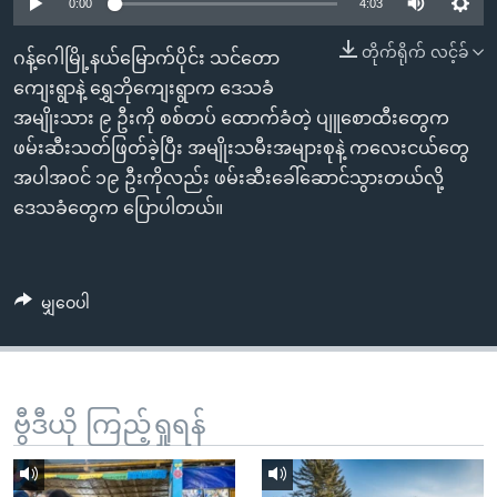
အ
0:00
4:03
သုတပဒေသာ အင်္ဂလိပ်စာ
ညွန်း
Learning English
တိုက်ရိုက် လင့်ခ်
ဂန့်ဂေါမြို့နယ်မြောက်ပိုင်း သင်တော
စာမျက်နှာ
ကျေးရွာနဲ့ ရွှေဘိုကျေးရွာက ဒေသခံ
သို့
ဗွီအိုအေ လူမှုကွန်ယက်များ
အမျိုးသား ၉ ဦးကို စစ်တပ် ထောက်ခံတဲ့ ပျူစောထီးတွေက
ကျော်
ဖမ်းဆီးသတ်ဖြတ်ခဲ့ပြီး အမျိုးသမီးအများစုနဲ့ ကလေးငယ်တွေ
ကြည့်
အပါအဝင် ၁၉ ဦးကိုလည်း ဖမ်းဆီးခေါ်ဆောင်သွားတယ်လို့
ရန်
ဘာသာစကားများ
ဒေသခံတွေက ပြောပါတယ်။
ရှာဖွေ
ရန်
နေရာ
မျှဝေပါ
သို့
ကျော်
ရန်
ဗွီဒီယို ကြည့်ရှုရန်