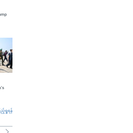
rump
x's
်ရှုရန်