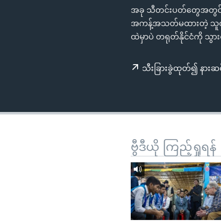
သုတပဒေသာ အင်္ဂလိပ်စာ
အ
အခု သီတင်းပတ်တွေအတွင်း 
ညွန်း
အကန့်အသတ်မထားတဲ့ သူတို့ရ
စာမျက်နှာ
ထဲမှာပဲ တရုတ်နိုင်ငံကို 
သို့
ကျော်
သီးခြားခွဲထုတ်၍ နားဆင
ကြည့်
ရန်
ရှာဖွေ
ရန်
နေရာ
သို့
ဗွီဒီယို ကြည့်ရှုရန်
ကျော်
ရန်