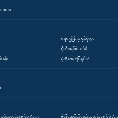
၀-၁၀း၀၀
ရေမြေခြားမှ ရုပ်ပုံလွှာ
ပိုလီဂရပ်ဖ်.အင်ဖို
်းခန်း
ဗွီအိုအေ ပုံပြရုပ်သံ
း
ိုင်းလ်သတင်းအက်ပ်-Apple
ဗွီအိုအေမိုဘိုင်းလ်သတင်းအက်ပ်-An