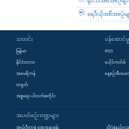
ရုပ်သံအစီအစဉ်မျာ
ရေဒီယိုအစီအစဉ်မျ
သတင်း
၀န်ဆောင်မှ
မြန်မာ
RSS
နိုင်ငံတကာ
ပေါ့ဒ်ကတ်စ်
အမေရိကန်
နေ့စဉ်အီးမေ
တရုတ်
အစ္စရေး-ပါလက်စတိုင်း
အပတ်စဉ်ကဏ္ဍများ
အယ်ဒီတာနဲ့ ဆွေးနွေးခန်း
သိပ္ပံနဲ့နည်း