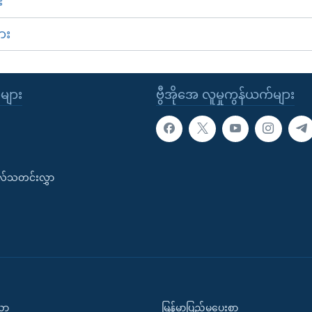
း
ား
ုများ
ဗွီအိုအေ လူမှုကွန်ယက်များ
းလ်သတင်းလွှာ
ပညာ
မြန်မာပြည်မှပေးစာ