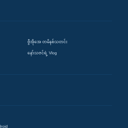
ဗွီအိုအေ တမိနစ်သတင်း
နော်သဇင်ရဲ့ Vlog
droid