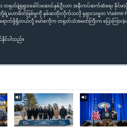
တရုတ်နဲ့ရုရှားခေါင်းဆောင်နှစ်ဦးဟာ အနီးကပ်ဆက်ဆံရေး ခိုင်မာဖ
ဲ့မဟာမိတ်ဖြစ်မှုကို နှစ်ဆတိုးလိုက်သလို ရုရှားသမ္မတ Vladimir 
သွားရောက်ဖို့ရှိတယ်လို့ မော်စကိုက တရုတ်သံအမတ်ကြီးက ပြောကြားခ
်နိုင်ပါသည်။