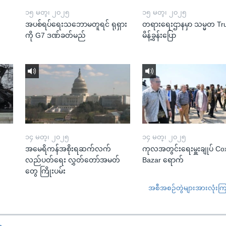
၁၅ မတ္၊ ၂၀၂၅
၁၅ မတ္၊ ၂၀၂၅
အပစ်ရပ်ရေးသဘောမတူရင် ရုရှား
တရားရေးဌာနမှာ သမ္မတ T
ကို G7 ဒဏ်ခတ်မည်
မိန့်ခွန်းပြော
၁၄ မတ္၊ ၂၀၂၅
၁၄ မတ္၊ ၂၀၂၅
အမေရိကန်အစိုးရဆက်လက်
ကုလအတွင်းရေးမှူးချုပ် Co
လည်ပတ်ရေး လွှတ်တော်အမတ်
Bazar ရောက်
တွေ ကြိုးပမ်း
အစီအစဉ်တွဲများအားလုံးကြည့