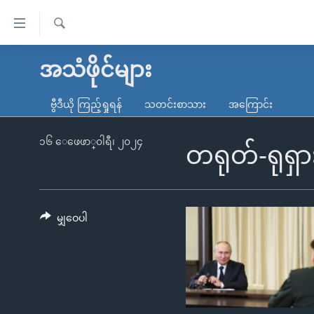
သုံး
ရ
ရှာဖွေ
လွယ်ကူ
မူလစာမျက်နှာ
အသံဖိုင်များ
ရ
စေ
မြန်မာ
လာ
ဗွီဒီယို ကြည့်ရှုရန်
သတင်းစာသား
အကြောင်း
သည့်
ဒ်
ကမ္ဘာ့သတင်းများ
Link
ဗွီဒီယို
နိုင်ငံတကာ
၁၆ ေဖေဖာ္၀ါရီ၊ ၂၀၂၄
တရုတ်-ရုရှာ
များ
သတင်းလွတ်လပ်ခွင့်
အမေရိကန်
ပင်မ
ရပ်ဝန်းတခု လမ်းတခု အလွန်
တရုတ်
အကြောင်းအရာ
အင်္ဂလိပ်စာလေ့လာမယ်
အစ္စရေး-ပါလက်စတိုင်း
မျှဝေပါ
သို့
အပတ်စဉ်ကဏ္ဍများ
အမေရိကန်သုံးအီဒီယံ
ကျော်
ကြည့်
ရေဒီယိုနှင့်ရုပ်သံ အချက်အလက်များ
မကြေးမုံရဲ့ အင်္ဂလိပ်စာ
ရေဒီယို
ရန်
ရေဒီယို/တီဗွီအစီအစဉ်
ရုပ်ရှင်ထဲက အင်္ဂလိပ်စာ
တီဗွီ
ပင်မ