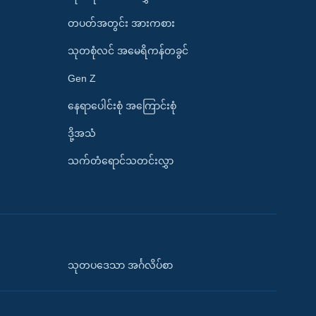
တပတ်အတွင်း အားကစား
သုတစုံလင် အမေရိကန်တခွင်
Gen Z
နေရာပေါင်းစုံ အကြောင်းစုံ
ဒို့အသံ
သက်တံရောင်သတင်းလွှာ
သုတပဒေသာ အင်္ဂလိပ်စာ