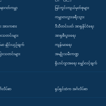
အနာဂတ်ကမ္ဘာ
မြင်ကွင်းကျယ်မှတ်စုများ
ကမ္ဘာတလွှားခရီးသွား
း အားကစား
ဒီသီတင်းပတ် အာရှနိုင်ငံရေး
ားသတင်းများ
အာရှစီးပွားရေး
်မာ နှိုင်းယှဉ်ချက်
ကျန်းမာရေး
ပြားသတင်းများ
အမျိုးသမီးကဏ္ဍ
ရိုဟင်ဂျာအရေး မျှော်လင့်ချက်
်္ဂလိပ်စာ
ရုပ်ရှင်ထဲက အင်္ဂလိပ်စာ