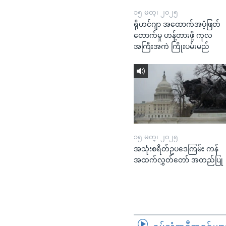
၁၅ မတ္၊ ၂၀၂၅
ရိုဟင်ဂျာ အထောက်အပံ့ဖြတ်
တောက်မှု ဟန့်တားဖို့ ကုလ
အကြီးအကဲ ကြိုးပမ်းမည်
၁၅ မတ္၊ ၂၀၂၅
အသုံးစရိတ်ဥပဒေကြမ်း ကန်
အထက်လွှတ်တော် အတည်ပြု