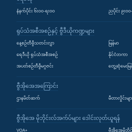
နံနက်ပိုင်း ၆း၀၀-ရး၀၀
ညပိုင်း ၉း၀
ရုပ်သံအစီအစဉ်နှင့် ဗွီဒီယိုကဏ္ဍများ
နေ့စဉ်တီဗွီသတင်းလွှာ
မြန်မာ
ရေဒီယို ရုပ်သံအစီအစဉ်
နိုင်ငံတကာ
အပတ်စဉ်တီဗွီမဂ္ဂဇင်း
တွေ့ဆုံမေးမြန
ဗွီအိုအေအကြောင်း
ဌာနမိတ်ဆက်
မီတာလှိုင်းမျာ
ဗွီအိုအေ မိုဘိုင်းလ်အက်ပ်များ ဒေါင်းလုတ်ယူရန်
Learning English
VOA+
ဗွီအိုအေမိုဘ