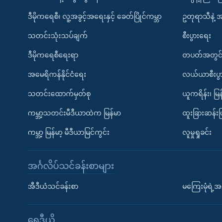
ဒီမိုကရေစီ၊ လူ့အခွင့်အရေးနှင့် ခေတ်ပြိုင်ကမ္ဘာ
ဥတုရာသီနဲ့ 
သတင်းသုံးသပ်ချက်
စီးပွားရေး
ဒီမိုကရေစီရေးရာ
တပတ်အတွင်
အမေရိကန်နိုင်ငံရေး
လယ်ယာစီးပွ
သတင်းထောက်မှတ်စု
ယူကရိန်း၊ မြန
ကမ္ဘာ့သတင်းမီဒီယာထဲက မြန်မာ
ထူးခြားဆန်း
ကမ္ဘာ့ မြန်မာ့ မီဒီယာမြင်ကွင်း
လူမှုရှုခင်း
အင်္ဂလိပ်သင်ခန်းစာများ
အီဒီယံသင်ခန်းစာ
မကြေးမုံရဲ့အင
ရေဒီယို