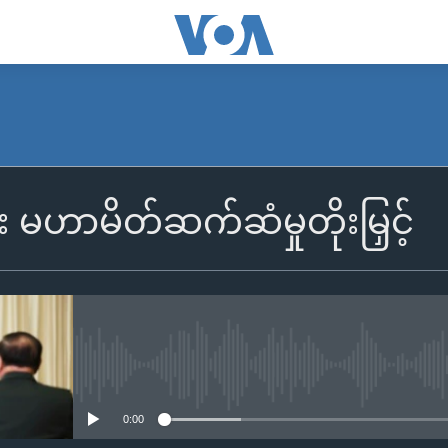
း မဟာမိတ်ဆက်ဆံမှုတိုးမြှင့်
No media source currently availa
0:00