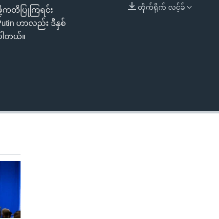
တိုက်ရိုက် လင့်ခ်
ို့ကတိပြုကြရင်း
EMBED
Putin ဟာလည်း ဒီနှစ်
ဲ့ပါတယ်။